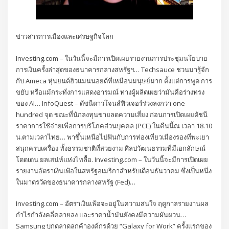
ข่าวสารการเมืองและเศรษฐกิจโลก
Investing.com – ในวันนี้จะมีการเปิดเผยรายงานการประชุมนโยบาย
การเงินครั้งล่าสุดของธนาคารกลางสหรัฐฯ… Techsauce ชวนมารู้จัก
กับ Ameca หุ่นยนต์ฮิวแมนนอยด์ที่เหมือนมนุษย์มาก ตั้งแต่การพูด การ
ขยับ หรือแม้กระทั่งการแสดงอารมณ์ ทางผู้ผลิตเผยว่ามันคือร่างทรง
ของ AI… InfoQuest – ดัชนีดาวโจนส์ฟิวเจอร์ร่วงลงกว่า one
hundred จุด ขณะที่นักลงทุนขายลดความเสี่ยง ก่อนการเปิดเผยดัชนี
ราคาการใช้จ่ายเพื่อการบริโภคส่วนบุคคล (PCE) ในคืนนี้ณ เวลา 18.10
น.ตามเวลาไทย… พาขึ้นเหนือไปฟินกับการท่องเที่ยวเมืองรองที่พะเยา
สนุกครบเครื่อง ทั้งธรรมชาติที่สวยงาม ศิลปวัฒนธรรมที่มีเอกลักษณ์
โดดเด่น ยลเสน่ห์แห่งไทลื้อ. Investing.com – ในวันนี้จะมีการเปิดเผย
รายงานอัตราเงินเฟ้อในสหรัฐอเมริกาสำหรับเดือนธันวาคม ซึ่งเป็นหนึ่ง
ในมาตรวัดของธนาคารกลางสหรัฐ (Fed)…
Investing.com – อัตราเงินเฟ้อจะอยู่ในความสนใจ ฤดูกาลรายงานผล
กำไรกำลังคลี่คลายลง และราคาน้ำมันยังคงมีความผันผวน…
Samsung บุกตลาดลูกค้าองค์กรด้วย “Galaxy for Work” ครั้งแรกของ