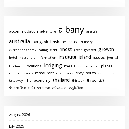
albany
accommodation
adventure
analysis
australia
bangkok
brisbane
coast
culinary
finest
growth
current economy
eating
eight
great
greatest
institute
island
issues
hotel
household
information
journal
lodging
locations
meals
places
kmftiorth
online
order
restaurant
sixty
south
remain
resorts
restaurants
southbank
thailand
Thai economy
three
takeaway
thirteen
visit
ข่าวการเงินการคลัง
ข่าวสารการเมืองและเศรษฐกิจโลก
August 2026
July 2026