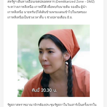
สหรัฐฯ เดินทางเยือนเขตปลอดทหาร (Demilitarized Zone – DMZ)
ระหว่างเกาหลีเหนือ-เกาหลีใต้ เพื่อพบกับนายคิม จองอึน ผู้นำ
เกาหลีเหนือ นายทรัมป์ได้เดินข้ามพรมแดนเข้าไปในเขตของ
เกาหลีเหนือเป็นช่วงเวลาสั้น ๆ ช่วงปลายเดือน มิ.ย.
รัฐสภาสหราชอาณาจักรต้องประชุมรัฐสภาในวันเสาร์เป็นครั้งแรกใน