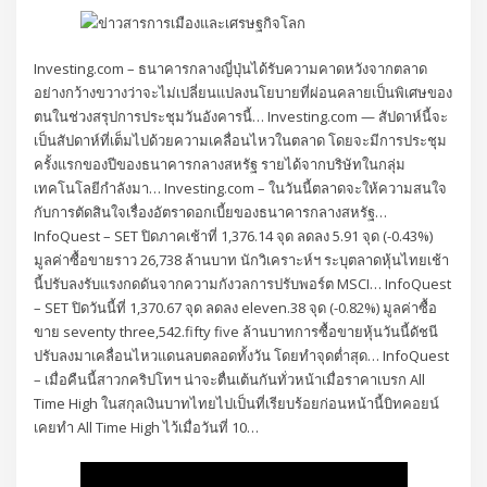
Investing.com – ธนาคารกลางญี่ปุ่นได้รับความคาดหวังจากตลาด
อย่างกว้างขวางว่าจะไม่เปลี่ยนแปลงนโยบายที่ผ่อนคลายเป็นพิเศษของ
ตนในช่วงสรุปการประชุมวันอังคารนี้… Investing.com — สัปดาห์นี้จะ
เป็นสัปดาห์ที่เต็มไปด้วยความเคลื่อนไหวในตลาด โดยจะมีการประชุม
ครั้งแรกของปีของธนาคารกลางสหรัฐ รายได้จากบริษัทในกลุ่ม
เทคโนโลยีกำลังมา… Investing.com – ในวันนี้ตลาดจะให้ความสนใจ
กับการตัดสินใจเรื่องอัตราดอกเบี้ยของธนาคารกลางสหรัฐ…
InfoQuest – SET ปิดภาคเช้าที่ 1,376.14 จุด ลดลง 5.91 จุด (-0.43%)
มูลค่าซื้อขายราว 26,738 ล้านบาท นักวิเคราะห์ฯ ระบุตลาดหุ้นไทยเช้า
นี้ปรับลงรับแรงกดดันจากความกังวลการปรับพอร์ต MSCI… InfoQuest
– SET ปิดวันนี้ที่ 1,370.67 จุด ลดลง eleven.38 จุด (-0.82%) มูลค่าซื้อ
ขาย seventy three,542.fifty five ล้านบาทการซื้อขายหุ้นวันนี้ดัชนี
ปรับลงมาเคลื่อนไหวแดนลบตลอดทั้งวัน โดยทำจุดต่ำสุด… InfoQuest
– เมื่อคืนนี้สาวกคริปโทฯ น่าจะตื่นเต้นกันทั่วหน้าเมื่อราคาเบรก All
Time High ในสกุลเงินบาทไทยไปเป็นที่เรียบร้อยก่อนหน้านี้บิทคอยน์
เคยทำ All Time High ไว้เมื่อวันที่ 10…