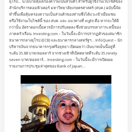
ยุโรป… นโยบายคุ้มครองความเป็นส่วนตัว สำหรับผู้ใช้งานเว็บไซต์ของ
สำนักบริการคอมพิวเตอร์ มหาวิทยาลัยเกษตรศาสตร์ (สบค.) ฉบับนี้จัด
ทำขึ้นเพื่อคุ้มครองความเป็นส่วนตัวของท่านซึ่งได้แวะเข้าเยี่ยมชม
หรือใช้งานเว็บไซต์นี้ ของ สบค. และ แนวทางที่ eight คือ หากจะให้ดี
กว่านั้น อัตราดอกเบี้ยควรมีการปรับลดลง ซึ่งช่วยบรรเทาภาระหนี้ของ
ภาคครัวเรือน. Investing.com – ในวันนี้จะมีการปรากฏตัวของสมาชิก
ธนาคารกลางยุโรป (ECB) และธนาคารกลางสหรัฐฯ… InfoQuest – นัก
บริหารเงินจากธนาคารกรุงศรีอยุธยา เปิดเผยว่า เงินบาทเย็นนี้อยู่ที่
ระดับ 35.88 บาท/ดอลลาร์ จากช่วงเช้าที่เปิดตลาดที่ระดับ 35.ninety
seven บาท/ดอลลาร์… Investing.com – ในวันนี้จะมีการเปิดเผย
รายงานการประชุมล่าสุดของ Bank of Japan…