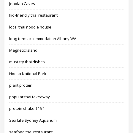
Jenolan Caves
kid-friendly thai restaurant
local thai noodle house
long-term accommodation Albany WA
Magnetic Island
must-try thai dishes
Noosa National Park
plant protein
popular thai takeaway
protein shake ราคา
Sea Life Sydney Aquarium
seafood thai restaurant