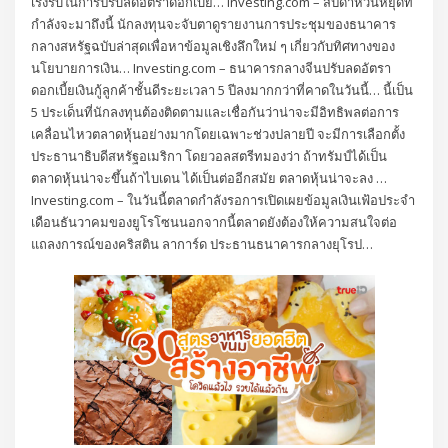
เร่งรีบในการปรับลดอัตราดอกเบี้ย… Investing.com – สัปดาห์วันหยุดที่
กำลังจะมาถึงนี้ นักลงทุนจะจับตาดูรายงานการประชุมของธนาคาร
กลางสหรัฐฉบับล่าสุดเพื่อหาข้อมูลเชิงลึกใหม่ ๆ เกี่ยวกับทิศทางของ
นโยบายการเงิน… Investing.com – ธนาคารกลางจีนปรับลดอัตรา
ดอกเบี้ยเงินกู้ลูกค้าชั้นดีระยะเวลา 5 ปีลงมากกว่าที่คาดในวันนี้… นี้เป็น
5 ประเด็นที่นักลงทุนต้องติดตามและเชื่อกันว่าน่าจะมีอิทธิพลต่อการ
เคลื่อนไหวตลาดหุ้นอย่างมากโดยเฉพาะช่วงปลายปี จะมีการเลือกตั้ง
ประธานาธิบดีสหรัฐอเมริกา โดยวอลสตรีทมองว่า ถ้าทรัมป์ได้เป็น
ตลาดหุ้นน่าจะขึ้นถ้าไบเดน ได้เป็นต่ออีกสมัย ตลาดหุ้นน่าจะลง …
Investing.com – ในวันนี้ตลาดกำลังรอการเปิดเผยข้อมูลเงินเฟ้อประจำ
เดือนธันวาคมของยูโรโซนนอกจากนี้ตลาดยังต้องให้ความสนใจต่อ
แถลงการณ์ของคริสติน ลาการ์ด ประธานธนาคารกลางยุโรป…