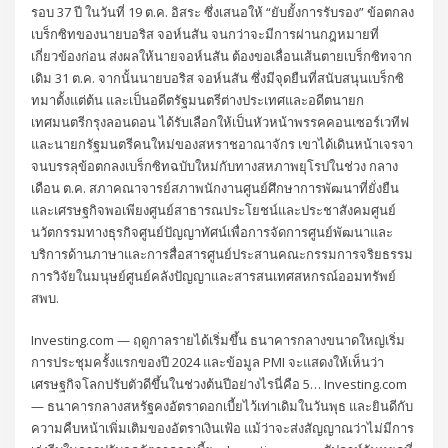
รอบ 37 ปี ในวันที่ 19 ต.ค. อิสระ ซึ่งเสนอให้ “ยับยั้งการรับรอง” ข้อตกลง
เบร็กซิทของนายบอริส จอห์นสัน จนกว่าจะมีการผ่านกฎหมายที่
เกี่ยวข้องก่อน ส่งผลให้นายจอห์นสัน ต้องขอเลื่อนเส้นตายเบร็กซิทจาก
เดิม 31 ต.ค. จากนั้นนายบอริส จอห์นสัน ซึ่งมีจุดยืนที่สนับสนุนเบร็กซิ
ทมาตั้งแต่ต้น และเป็นอดีตรัฐมนตรีต่างประเทศและอดีตนายก
เทศมนตรีกรุงลอนดอน ได้รับเลือกให้เป็นหัวหน้าพรรคคอนเซอร์เวทีฟ
และนายกรัฐมนตรีคนใหม่ของสหราชอาณาจักร เขาได้เดินหน้าเจรจา
จนบรรลุข้อตกลงเบร็กซิทฉบับใหม่กับทางสหภาพยุโรปในช่วง กลาง
เดือน ต.ค. สภาคณาจารย์สภาพนักงานศูนย์ศึกษาการพัฒนาที่ยั่งยืน
และเศรษฐกิจพอเพียงศูนย์สาธารณประโยชน์และประชาสังคมศูนย์
นวัตกรรมทางธุรกิจศูนย์ปัญญาทัศน์เพื่อการจัดการศูนย์พัฒนาและ
บริการด้านภาษาและการสื่อสารศูนย์ประสานคณะกรรมการจริยธรรม
การวิจัยในมนุษย์ศูนย์คลังปัญญาและสารสนเทศสหกรณ์ออมทรัพย์
สพบ.
Investing.com — ฤดูกาลรายได้เริ่มขึ้น ธนาคารกลางขนาดใหญ่เริ่ม
การประชุมครั้งแรกของปี 2024 และข้อมูล PMI จะแสดงให้เห็นว่า
เศรษฐกิจโลกปรับตัวดีขึ้นในช่วงต้นปีอย่างไรนี่คือ 5… Investing.com
— ธนาคารกลางสหรัฐคงอัตราดอกเบี้ยไว้เท่าเดิมในวันพุธ และยินดีกับ
ความคืบหน้าเพิ่มเติมของอัตราเงินเฟ้อ แม้ว่าจะส่งสัญญาณว่าไม่มีการ