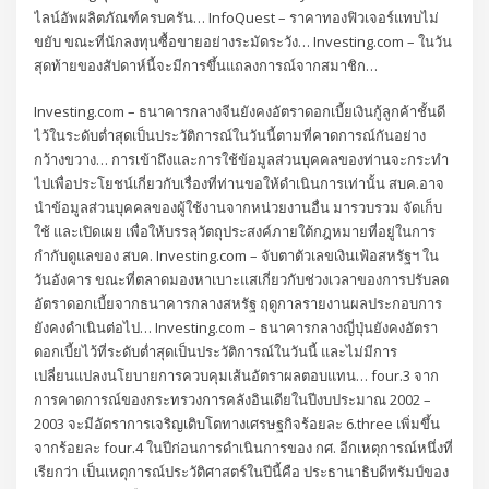
ไลน์อัพผลิตภัณฑ์ครบครัน… InfoQuest – ราคาทองฟิวเจอร์แทบไม่
ขยับ ขณะที่นักลงทุนซื้อขายอย่างระมัดระวัง… Investing.com – ในวัน
สุดท้ายของสัปดาห์นี้จะมีการขึ้นแถลงการณ์จากสมาชิก…
Investing.com – ธนาคารกลางจีนยังคงอัตราดอกเบี้ยเงินกู้ลูกค้าชั้นดี
ไว้ในระดับต่ำสุดเป็นประวัติการณ์ในวันนี้ตามที่คาดการณ์กันอย่าง
กว้างขวาง… การเข้าถึงและการใช้ข้อมูลส่วนบุคคลของท่านจะกระทำ
ไปเพื่อประโยชน์เกี่ยวกับเรื่องที่ท่านขอให้ดำเนินการเท่านั้น สบค.อาจ
นำข้อมูลส่วนบุคคลของผู้ใช้งานจากหน่วยงานอื่น มารวบรวม จัดเก็บ
ใช้ และเปิดเผย เพื่อให้บรรลุวัตถุประสงค์ภายใต้กฎหมายที่อยู่ในการ
กำกับดูแลของ สบค. Investing.com – จับตาตัวเลขเงินเฟ้อสหรัฐฯ ใน
วันอังคาร ขณะที่ตลาดมองหาเบาะแสเกี่ยวกับช่วงเวลาของการปรับลด
อัตราดอกเบี้ยจากธนาคารกลางสหรัฐ ฤดูกาลรายงานผลประกอบการ
ยังคงดำเนินต่อไป… Investing.com – ธนาคารกลางญี่ปุ่นยังคงอัตรา
ดอกเบี้ยไว้ที่ระดับต่ำสุดเป็นประวัติการณ์ในวันนี้ และไม่มีการ
เปลี่ยนแปลงนโยบายการควบคุมเส้นอัตราผลตอบแทน… four.3 จาก
การคาดการณ์ของกระทรวงการคลังอินเดียในปีงบประมาณ 2002 –
2003 จะมีอัตราการเจริญเติบโตทางเศรษฐกิจร้อยละ 6.three เพิ่มขึ้น
จากร้อยละ four.4 ในปีก่อนการดำเนินการของ กศ. อีกเหตุการณ์หนึ่งที่
เรียกว่า เป็นเหตุการณ์ประวัติศาสตร์ในปีนี้คือ ประธานาธิบดีทรัมป์ของ