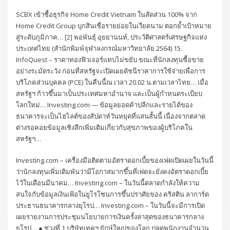
SCBX เข้าซื้อธุรกิจ Home Credit Vietnam ในสัดส่วน 100% จาก
Home Credit Group บุกสินเชื่อรายย่อยในเวียดนาม ตอกย้ำเป้าหมาย
สู่ระดับภูมิภาค… [2] พอพันธุ์ อุยยานนท์, ประวัติศาสตร์เศรษฐกิจแห่ง
ประเทศไทย (สำนักพิมพ์จุฬาลงกรณ์มหาวิทยาลัย 2564) 15.
InfoQuest – ราคาทองฟิวเจอร์แทบไม่ขยับ ขณะที่นักลงทุนซื้อขาย
อย่างระมัดระวัง ก่อนที่สหรัฐจะเปิดเผยดัชนีราคาการใช้จ่ายเพื่อการ
บริโภคส่วนบุคคล (PCE) ในคืนนี้ณ เวลา 20.02 น.ตามเวลาไทย… เมื่อ
สหรัฐฯ ก้าวขึ้นมาเป็นประเทศมหาอำนาจ และเป็นผู้กำหนดระเบียบ
โลกใหม่… Investing.com — ข้อมูลยอดค้าปลีกและรายได้ของ
ธนาคารจะเป็นไฮไลต์ของสัปดาห์วันหยุดที่แสนสั้นนี้ เนื่องจากตลาด
ต่างรอคอยข้อมูลเชิงลึกเพิ่มเติมเกี่ยวกับสุขภาพของผู้บริโภคใน
สหรัฐฯ…
Investing.com – เครื่องมือติดตามอัตราดอกเบี้ยของเฟดเปิดเผยในวันนี้
ว่านักลงทุนเพิ่มเดิมพันว่ามีโอกาสมากขึ้นที่เฟดจะยังคงอัตราดอกเบี้ย
ไว้ในเดือนมีนาคม… Investing.com – ในวันนี้ตลาดกำลังให้ความ
สนใจกับข้อมูลเงินเฟ้อในยูโรโซนการขึ้นปราศัยของ คริสติน ลาการ์ด
ประธานธนาคารกลางยุโรป… Investing.com – ในวันนี้จะมีการเปิด
เผยรายงานการประชุมนโยบายการเงินครั้งล่าสุดของธนาคารกลาง
ยุโรป… ● ช่วงที่ 1 บริษัทเทคฯ ยักษ์ใหญ่ของโลก ปลดพนักงานจำนวน