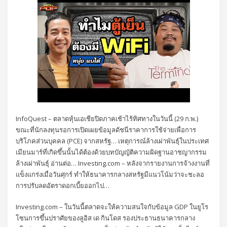
InfoQuest – ตลาดหุ้นเอเชียปิดภาคเช้าไร้ทิศทางในวันนี้ (29 ก.พ.)
ขณะที่นักลงทุนรอการเปิดเผยข้อมูลดัชนีราคาการใช้จ่ายเพื่อการ
บริโภคส่วนบุคคล (PCE) จากสหรัฐ… เหตุการณ์ล้างเผ่าพันธุ์ในประเทศ
เมียนมาร์ที่เกิดขึ้นนั้นได้ต้องด้วยบทบัญญัติความผิดฐานอาชญากรรม
ล้างเผ่าพันธุ์ อ่านต่อ… Investing.com – หลังจากรายงานการจ้างงานที่
แข็งแกร่งเมื่อวันศุกร์ ทำให้ธนาคารกลางสหรัฐมีแนวโน้มว่าจะชะลอ
การปรับลดอัตราดอกเบี้ยออกไป…
Investing.com – ในวันนี้ตลาดจะให้ความสนใจกับข้อมูล GDP ในยูโร
โซนการขึ้นปราศัยของลูอิส เด กินโดส รองประธานธนาคารกลาง