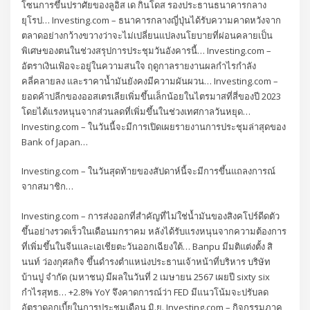
โซนการขึ้นปราศัยของลูอิส เด กินโดส รองประธานธนาคารกลาง
ยุโรป… Investing.com – ธนาคารกลางญี่ปุ่นได้รับความคาดหวังจาก
ตลาดอย่างกว้างขวางว่าจะไม่เปลี่ยนแปลงนโยบายที่ผ่อนคลายเป็น
พิเศษของตนในช่วงสรุปการประชุมวันอังคารนี้… Investing.com –
อัตราเงินเฟ้อจะอยู่ในความสนใจ ฤดูกาลรายงานผลกำไรกำลัง
คลี่คลายลง และราคาน้ำมันยังคงมีความผันผวน… Investing.com –
ยอดค้าปลีกของออสเตรเลียเพิ่มขึ้นเล็กน้อยในไตรมาสที่สี่ของปี 2023
โดยได้แรงหนุนจากส่วนลดที่เพิ่มขึ้นในช่วงเทศกาลวันหยุด…
Investing.com – ในวันนี้จะมีการเปิดเผยรายงานการประชุมล่าสุดของ
Bank of Japan…
Investing.com – ในวันสุดท้ายของสัปดาห์นี้จะมีการขึ้นแถลงการณ์
จากสมาชิก…
Investing.com – การส่งออกที่สำคัญที่ไม่ใช่น้ำมันของสิงคโปร์ดีดตัว
ขึ้นอย่างรวดเร็วในเดือนมกราคม หลังได้รับแรงหนุนจากความต้องการ
ที่เพิ่มขึ้นในจีนและเอเชียตะวันออกเฉียงใต้… Banpu มีมติแต่งตั้ง สิ
นนท์ ว่องกุศลกิจ ขึ้นดำรงตำแหน่งประธานเจ้าหน้าที่บริหาร บริษัท
บ้านปู จำกัด (มหาชน) มีผลในวันที่ 2 เมษายน 2567 เผยปี sixty six
กำไรสุทธ… +2.8% YoY จึงคาดการณ์ว่า FED มีแนวโน้มจะปรับลด
อัตราดอกเบี้ยในการประชุมเดือน มิ.ย. Investing.com – กิจกรรมภาค