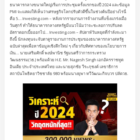
ธนาคารกลางขนาดใหญ่เริ่มการประชุมครั้งแรกของปี 2024 และข้อมูล
PMI จะแสดงให้เห็นว่าเศรษฐกิจโลกปรับตัวดีขึ้นในช่วงต้นปีอย่างไรนี่
คือ 5… Investing.com – หลังจากรายงานการจ้างงานที่แข็งแกร่งเมื่อ
วันศุกร์ ทำให้ธนาคารกลางสหรัฐมีแนวโน้มว่าจะชะลอการปรับลด
อัตราดอกเบี้ยออกไป… Investing.com – สัปดาห์วันหยุดที่กำลังจะมา
ถึงนี้ นักลงทุนจะจับตาดูรายงานการประชุมของธนาคารกลางสหรัฐ
ฉบับล่าสุดเพื่อหาข้อมูลเชิงลึกใหม่ ๆ เกี่ยวกับทิศทางของนโยบายการ
เงิน… นายเสริมศักดิ์ พงษ์พานิช รัฐมนตรีว่าการกระทรวง
วัฒนธรรม(วธ.) พร้อมด้วย H.E. Mr. Nagesh Singh เอกอัครราชทูต
อินเดีย ประจำประเทศไทย และนายสุภชัย วีระภุชงค์ เลขาธิการ
สถาบันโพธิคยาวิชชาลัย 980 พร้อมนางยุพา ทวีวัฒนะกิจบวร ปลัดวธ.