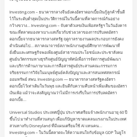
Investing.com – ธนาคารกลางจีนยังคงอัตราดอกเบี้ยเงินกู้ลูกค้าชั้นดี
ไว้ในระดับต่ำสุดเป็นประวัติการณ์ในวันนี้ตามที่คาดการณ์กันอย่าง
กว้างขวาง… Investing.com – จับตาตัวเลขเงินเฟ้อสหรัฐฯ ในวันอังคาร
ขณะที่ตลาดมองหาเบาะแสเกี่ยวกับช่วงเวลาของการปรับลดอัตรา
ดอกเบี้ยจากธนาคารกลางสหรัฐ ฤดูกาลรายงานผลประกอบการยังคง
ดำเนินต่อไป… สภาคณาจารย์สภาพนักงานศูนย์ศึกษาการพัฒนาที่
ยั่งยืนและเศรษฐกิจพอเพียงศูนย์สาธารณประโยชน์และประชาสังคม
ศูนย์นวัตกรรมทางธุรกิจศูนย์ปัญญาทัศน์เพื่อการจัดการศูนย์พัฒนา
และบริการด้านภาษาและการสื่อสารศูนย์ประสานคณะกรรมการ
จริยธรรมการวิจัยในมนุษย์ศูนย์คลังปัญญาและสารสนเทศสหกรณ์
ออมทรัพย์ สพบ. Investing.com — ธนาคารกลางสหรัฐคงอัตรา
ดอกเบี้ยไว้เท่าเดิมในวันพุธ และยินดีกับความคืบหน้าเพิ่มเติมของอัตรา
เงินเฟ้อ แม้ว่าจะส่งสัญญาณว่าไม่มีการเร่งรีบในการปรับลดอัตรา
ดอกเบี้ย…
Universal Studios ประเทศญี่ปุ่น ประกาศเตรียมจ้างพนักงานอายุ 60 ปี
ขึ้นไป มาทำงานที่สวนสนุก เพื่อแก้ปัญหาขาดแคลนแรงงานในประเทศ
สวนทางกับ Disneyland ที่มีแผนเตรียมใช้ AI แทนคน…
Investing.com – ในวันนี้ตลาดจะให้ความสนใจกับข้อมูล GDP ในยูโร