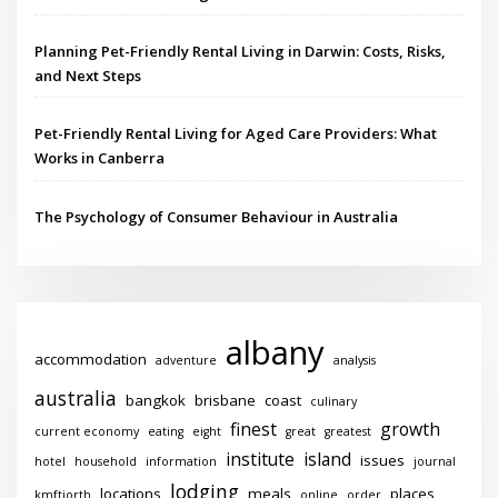
Planning Pet-Friendly Rental Living in Darwin: Costs, Risks,
and Next Steps
Pet-Friendly Rental Living for Aged Care Providers: What
Works in Canberra
The Psychology of Consumer Behaviour in Australia
albany
accommodation
adventure
analysis
australia
bangkok
brisbane
coast
culinary
finest
growth
current economy
eating
eight
great
greatest
institute
island
issues
hotel
household
information
journal
lodging
locations
meals
places
kmftiorth
online
order