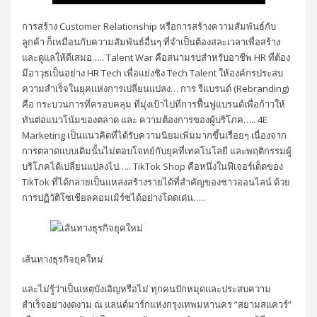
การสร้าง Customer Relationship หรือการสร้างความสัมพันธ์กับ
ลูกค้า ก็เหมือนกับความสัมพันธ์อื่นๆ ที่จำเป็นต้องสละเวลาเพื่อสร้าง
และดูแลให้ดีเสมอ….. Talent War คือสนามรบสำหรับอาชีพ HR ที่ต้อง
มีอาวุธเป็นอย่าง HR Tech เพื่อแย่งชิง Tech Talent ให้องค์กรประสบ
ความสำเร็จในยุคแห่งการเปลี่ยนแปลง… การ รีแบรนด์ (Rebranding)
คือ กระบวนการที่ครอบคลุม ที่มุ่งเป้าไปที่การฟื้นฟูแบรนด์เพื่อก้าวให้
ทันต่อแนวโน้มของตลาด และ ความต้องการของผู้บริโภค….. 4E
Marketing เป็นแนวคิดที่ได้รับความนิยมเพิ่มมากขึ้นเรื่อยๆ เนื่องจาก
การตลาดแบบเดิมนั้นไม่ตอบโจทย์กับยุคที่เทคโนโลยี และพฤติกรรมผู้
บริโภคได้เปลี่ยนแปลงไป….. TikTok Shop คือหนึ่งในฟีเจอร์เด็ดของ
TikTok ที่ได้กลายเป็นแหล่งสร้างรายได้ที่สำคัญของชาวออนไลน์ ด้วย
การปฏิวัติโซเชียลคอมเมิร์ซได้อย่างโดดเด่น…..
เส้นทางธุรกิจยุคใหม่
และไม่รู้ว่าเป็นเหตุบังเอิญหรือไม่ ทุกคนปักหมุดและประสบความ
สำเร็จอย่างงดงาม ณ แลนด์มาร์กแห่งกรุงเทพมหานคร “สยามสแควร์”