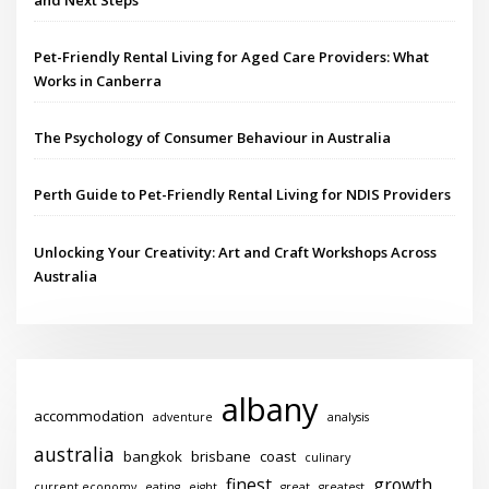
Pet-Friendly Rental Living for Aged Care Providers: What
Works in Canberra
The Psychology of Consumer Behaviour in Australia
Perth Guide to Pet-Friendly Rental Living for NDIS Providers
Unlocking Your Creativity: Art and Craft Workshops Across
Australia
albany
accommodation
adventure
analysis
australia
bangkok
brisbane
coast
culinary
finest
growth
current economy
eating
eight
great
greatest