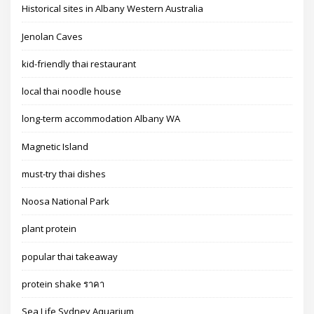
Historical sites in Albany Western Australia
Jenolan Caves
kid-friendly thai restaurant
local thai noodle house
long-term accommodation Albany WA
Magnetic Island
must-try thai dishes
Noosa National Park
plant protein
popular thai takeaway
protein shake ราคา
Sea Life Sydney Aquarium