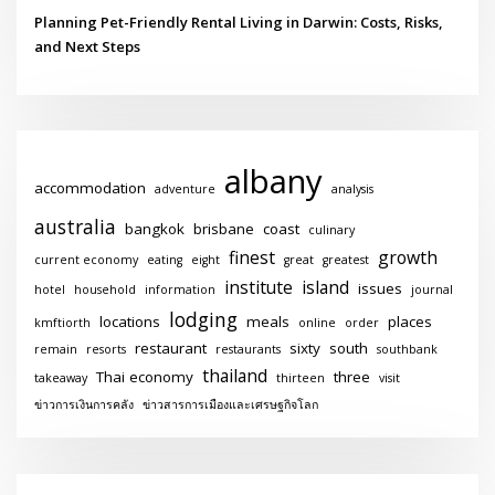
Planning Pet-Friendly Rental Living in Darwin: Costs, Risks,
and Next Steps
albany
accommodation
adventure
analysis
australia
bangkok
brisbane
coast
culinary
finest
growth
current economy
eating
eight
great
greatest
institute
island
issues
hotel
household
information
journal
lodging
locations
meals
places
kmftiorth
online
order
restaurant
sixty
south
remain
resorts
restaurants
southbank
thailand
Thai economy
three
takeaway
thirteen
visit
ข่าวการเงินการคลัง
ข่าวสารการเมืองและเศรษฐกิจโลก