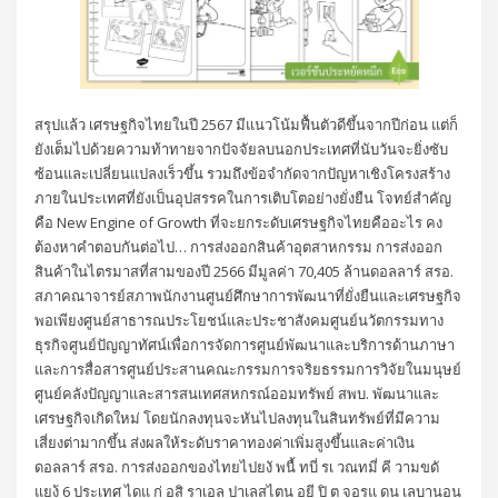
สรุปแล้ว เศรษฐกิจไทยในปี 2567 มีแนวโน้มฟื้นตัวดีขึ้นจากปีก่อน แต่ก็
ยังเต็มไปด้วยความท้าทายจากปัจจัยลบนอกประเทศที่นับวันจะยิ่งซับ
ซ้อนและเปลี่ยนแปลงเร็วขึ้น รวมถึงข้อจำกัดจากปัญหาเชิงโครงสร้าง
ภายในประเทศที่ยังเป็นอุปสรรคในการเติบโตอย่างยั่งยืน โจทย์สำคัญ
คือ New Engine of Growth ที่จะยกระดับเศรษฐกิจไทยคืออะไร คง
ต้องหาคำตอบกันต่อไป… การส่งออกสินค้าอุตสาหกรรม การส่งออก
สินค้าในไตรมาสที่สามของปี 2566 มีมูลค่า 70,405 ล้านดอลลาร์ สรอ.
สภาคณาจารย์สภาพนักงานศูนย์ศึกษาการพัฒนาที่ยั่งยืนและเศรษฐกิจ
พอเพียงศูนย์สาธารณประโยชน์และประชาสังคมศูนย์นวัตกรรมทาง
ธุรกิจศูนย์ปัญญาทัศน์เพื่อการจัดการศูนย์พัฒนาและบริการด้านภาษา
และการสื่อสารศูนย์ประสานคณะกรรมการจริยธรรมการวิจัยในมนุษย์
ศูนย์คลังปัญญาและสารสนเทศสหกรณ์ออมทรัพย์ สพบ. พัฒนาและ
เศรษฐกิจเกิดใหม่ โดยนักลงทุนจะหันไปลงทุนในสินทรัพย์ที่มีความ
เสี่ยงต่ามากขึ้น ส่งผลให้ระดับราคาทองค่าเพิ่มสูงขึ้นและค่าเงิน
ดอลลาร์ สรอ. การส่งออกของไทยไปยงั พนื้ ทบี่ รเ วณทมี่ คี วามขดั
แยง้ 6 ประเทศ ไดแ ก่ อสิ ราเอล ปาเลสไตน อยี ปิ ต จอรแ ดน เลบานอน