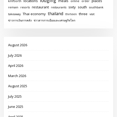
lodging
locations
meals
places
kmftiorth
online
order
restaurant
sixty
south
remain
resorts
restaurants
southbank
thailand
Thai economy
three
takeaway
thirteen
visit
ข่าวการเงินการคลัง
ข่าวสารการเมืองและเศรษฐกิจโลก
August 2026
July 2026
April 2026
March 2026
August 2025
July 2025
June 2025
April 2025