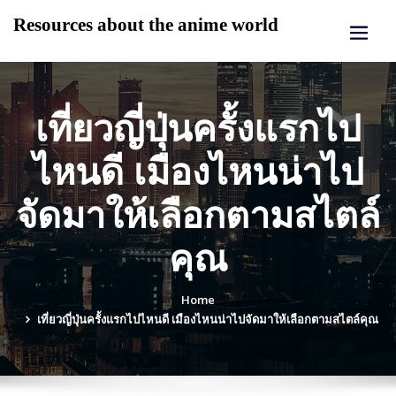
Skip
Resources about the anime world
to
content
เที่ยวญี่ปุ่นครั้งแรกไป
ไหนดี เมืองไหนน่าไป
จัดมาให้เลือกตามสไตล์
คุณ
Home
เที่ยวญี่ปุ่นครั้งแรกไปไหนดี เมืองไหนน่าไปจัดมาให้เลือกตามสไตล์คุณ