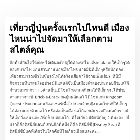
เที่ยวญี่ปุ่นครั้งแรกไปไหนดี เมือง
ไหนน่าไปจัดมาให้เลือกตาม
สไตล์คุณ
อีกทั้งมีบันไดให้เด็กๆได้เดินลงไปดูใต้ท้องรถไฟ..มีsimulatorให้เด็กๆได้
ลองขับรถไฟ แถมส่วนด้านนอกมีรถไฟขนาดมินิที่เด็กๆหรือนักท่อง
เที่ยวสามารถเข้าไปขับรถไฟได้จริง (เสียค่าใช้จ่ายเพ่ิ่มเติม).. ที่นี่มี
กิจกรรมที่น่าสนใจอย่าง มินิแลนด์ซึ่งเป็นเมืองจำลองประกอบด้วยเลโก้
จำนวนมากกว่า 1.5ล้านชิ้น..มีโซนโรงงานผลิตเลโก้ที่เด็กๆจะได้ช่วย
ศาสตราจารย์ Brick-a-Brack กดปุ่มผลิตเลโก้ มีโซนเกม Kingdom
Quest..ประมาณเกมยิงเลเซอร์เพื่อไปช่วยเจ้าหญิง และโซนที่ให้เด็กๆ
ได้ต่อรถแข่งด้วยเลโก้ หรือต่อเป็นเมืองเลโก้เลยค่ะ รวมถึงเพลย์กราวน์
ให้เด็กวิ่งเล่น และเวิร์กช็อปต่อเลโก้.. ที่โตเกียว มีดิสนีย์อยู่ 2 ที่นะคะ.. ที่
แรกก็คือดิสนีย์แลนด์ ส่วนอีกที่หนึ่ง ก็คือ ดิสนีย์ซี (Disney Sea) ที่
ดิสนีย์ซีมีแค่ที่เดียวในโลกคือที่โตเกียวเนี่ยแหล่ะค่ะ ..