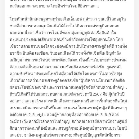
ตะวันออกกลางขยายวง โดยอิหร่านโจมตีอิสราเอล…
โดยหัวหน้านักเศรษฐศาสตร์ของไอเอ็มเอฟ กล่าวว่า ขณะนี้โลกอยู่ใน
ช่วงที่สามารถควบคุมเงินเฟ้อได้โดยไม่เกิดภาวะเศรษฐกิจถดถอย
นอกจากนี้ เขาเชื่อว่าการโจมตีของกลุ่มกบฏฮูตี ต่อเรือสินค้าใน
ทะเลแดง จะส่งผลเสียหายค่อนข้างจำกัดต่อห่วงโซ่อุปทานโลก โดย
เชื่อว่าหลายส่วนของโลกจะยังคงมีการเติบโตทางเศรษฐกิจที่ดี รวมทั้ง
บราซิล อินเดีย เอเชียตะวันออกเฉียงใต้ รวมทั้งรัสเซียที่เผชิญกำลัง
เผชิญมาตรการลงโทษจากชาติตะวันตก. เรื่องนี้ “นโยบายต่างประเทศ
ต้องวางตัวเป็นกลาง” เพราะความขัดแย้ง สงครามรัสเซีย–ยูเครนมี
ความซับซ้อน “ประเทศไทยไม่มีส่วนได้เสียโดยตรง” ก็ไม่ควรไปยุ่ง
เกี่ยวกับการคว่ำบาตรเศรษฐกิจต่อรัสเซีย “ผู้บริหาร นโยบาย” ต้องยึด
ผลประโยชน์ของชาติ และการรักษาสมดุลรู้จักจัดลำดับความสำคัญ…
ด้านปีเกิดที่ได้รับผลกระทบตามเกณฑ์ดวงชะตาปี 2567 คือ ผู้เกิดในปี
จอ เถาะ และมะโรง ควรหลีกเลี่ยงการลงทุน หรือการเริ่มต้นธุรกิจใหม่
เพราะจะมีผลกระทบเกิดขึ้นอย่างรุนแรง โดยเฉพาะผู้หญิง ที่มีเลขอายุ
ลงด้วยเลข 2, 5, eight ส่วนผู้ชายอายุที่ลงท้ายด้วยเลข 3, 6, 9 ควร
ระมัดระวัง หากมีเวลาควรไปทำบุญ. สภาคณาจารย์สภาพนักงานศูนย์
ศึกษาการพัฒนาที่ยั่งยืนและเศรษฐกิจพอเพียงศูนย์สาธารณประโยชน์
และประชาสังคมศูนย์นวัตกรรมทางธุรกิจศูนย์ปัญญาทัศน์เพื่อการ