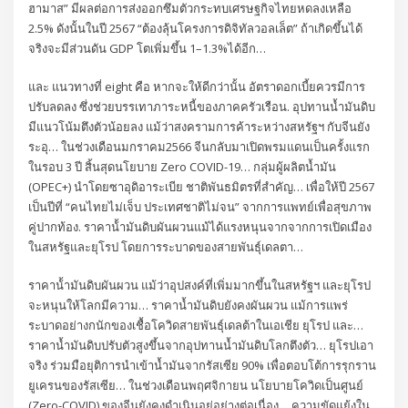
ฮามาส” มีผลต่อการส่งออกซึมตัวกระทบเศรษฐกิจไทยหดลงเหลือ
2.5% ดังนั้นในปี 2567 “ต้องลุ้นโครงการดิจิทัลวอลเล็ต” ถ้าเกิดขึ้นได้
จริงจะมีส่วนดัน GDP โตเพิ่มขึ้น 1–1.3%ได้อีก…
และ แนวทางที่ eight คือ หากจะให้ดีกว่านั้น อัตราดอกเบี้ยควรมีการ
ปรับลดลง ซึ่งช่วยบรรเทาภาระหนี้ของภาคครัวเรือน. อุปทานน้ำมันดิบ
มีแนวโน้มตึงตัวน้อยลง แม้ว่าสงครามการค้าระหว่างสหรัฐฯ กับจีนยัง
ระอุ… ในช่วงเดือนมกราคม2566 จีนกลับมาเปิดพรมแดนเป็นครั้งแรก
ในรอบ 3 ปี สิ้นสุดนโยบาย Zero COVID-19… กลุ่มผู้ผลิตน้ำมัน
(OPEC+) นำโดยซาอุดิอาระเบีย ชาติพันธมิตรที่ สำคัญ… เพื่อให้ปี 2567
เป็นปีที่ “คนไทยไม่เจ็บ ประเทศชาติไม่จน” จากการแพทย์เพื่อสุขภาพ
คู่ปากท้อง. ราคาน้้ามันดิบผันผวนแม้ได้แรงหนุนจากจากการเปิดเมือง
ในสหรัฐและยุโรป โดยการระบาดของสายพันธุ์เดลตา…
ราคาน้้ามันดิบผันผวน แม้ว่าอุปสงค์ที่เพิ่มมากขึ้นในสหรัฐฯ และยุโรป
จะหนุนให้โลกมีความ… ราคาน้ำมันดิบยังคงผันผวน แม้การแพร่
ระบาดอย่างกนักของเชื้อโควิดสายพันธุ์เดลต้าในเอเชีย ยุโรป และ…
ราคาน้ำมันดิบปรับตัวสูงขึ้นจากอุปทานน้ำมันดิบโลกตึงตัว… ยุโรปเอา
จริง ร่วมมือยุติการนำเข้าน้ำมันจากรัสเซีย 90% เพื่อตอบโต้การรุกราน
ยูเครนของรัสเซีย… ในช่วงเดือนพฤศจิกายน นโยบายโควิดเป็นศูนย์
(Zero-COVID) ของจีนยังคงดำเนินอยู่อย่างต่อเนื่อง… ความขัดแย้งใน