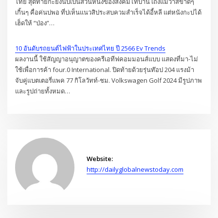
ไทย สุดท้ายกะยังนับเป็นส่วนหนึ่งของสังคมไทบ้าน เถิงแม้ว่าสิขาดๆ
เกิ้นๆ คื่อค่นบ่พอ ที่บ่เห็นแนวสิประสบควมสำเร็จได้อี้หลี แต่หนังกะบ่ได้
เฮ็ดให้ “ป่อง”…
10 อันดับรถยนต์ไฟฟ้าในประเทศไทย ปี 2566 Ev Trends
ผลงานนี้ ใช้สัญญาอนุญาตของครีเอทีฟคอมมอนส์แบบ แสดงที่มา-ไม่
ใช้เพื่อการค้า four.0 International. ปิดท้ายด้วยรุ่นท๊อป 204 แรงม้า
จับคู่แบตเตอรี่แพค 77 กิโลวัทท์-ชม. Volkswagen Golf 2024 มีรูปภาพ
และรูปถ่ายทั้งหมด…
Website:
http://dailyglobalnewstoday.com