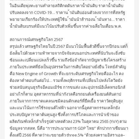
ในอินเดียพุ่งทะยานทำลายสถิติกดดันราคาน้ำมันดิบ ราคาน้ำมันดิบ
ปรับลดลงจาก COVID-19… ราคาน ้ามันดิบอ่อนตัวลงจากการที่สหรัฐ
พยายามเรียกร้องให้ประเทศผู้ใช้น ้ามันน้าส้ารองน ้ามันทาง… ราคา
น้ำมันดิบเบรนท์มีแนวโน้มปรับตัวเพิ่มขึ้นจากค่าเฉลี่ยในเดือน พ.ค.
สถานการณ์เศรษฐกิจโลก 2567
สรุปแล้ว เศรษฐกิจไทยในปี 2567 มีแนวโน้มฟื้นตัวดีขึ้นจากปีก่อน แต่ก็
ยังเต็มไปด้วยความท้าทายจากปัจจัยลบนอกประเทศที่นับวันจะยิ่งซับ
ซ้อนและเปลี่ยนแปลงเร็วขึ้น รวมถึงข้อจำกัดจากปัญหาเชิงโครงสร้าง
ภายในประเทศที่ยังเป็นอุปสรรคในการเติบโตอย่างยั่งยืน โจทย์สำคัญ
คือ New Engine of Growth ที่จะยกระดับเศรษฐกิจไทยคืออะไร คง
ต้องหาคำตอบกันต่อไป… รวมทั้งพฤติกรรมที่เปลี่ยนไปหลังโควิดยัง
ช่วยสนับสนุนธุรกิจอีคอมเมิร์ซ การขนส่ง และอุปกรณ์อิเล็คทรอนิกส์
อย่างไรก็ตาม อุตสาหกรรมที่น่ากังวลคือรถยนต์เครื่องยนต์สันดาป
ภายในจากการขาดแคลนเซมิคอนดักเตอร์ที่ยืดเยื้อ ราคาวัตถุดิบสูง
และแนวโน้มการใช้รถยนต์ไฟฟ้า นอกจากนี้อุตสาหกรรมเหล็กยัง
ประสบปัญหาราคาต้นทุนสูง ซึ่งทั้งการบริโภคและการนำเข้าของ
ผลิตภัณฑ์เหล็กสำเร็จรูปต่างหดตัวลง 23% ในตุลาคม 2565 (YoY) ตาม
ข้อมูลจากสลท. นี่คือ “การประมาณการ GDP ไทย” หักปากกาเซียนมา
ตั้งแต่ปี 2566 ที่คาดว่าจะขยายตัว three.5% “ด้วยสงครามอิสราเอล–