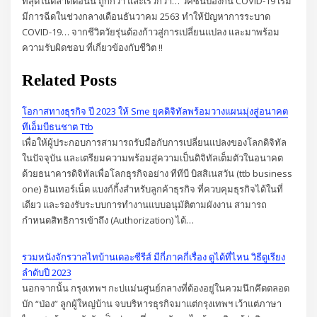
ที่สุดในตลาดตอนนี้ ถูกกว่า และเร็วกว่า… วัคซีนป้องกัน COVID-19 เริ่ม
มีการฉีดในช่วงกลางเดือนธันวาคม 2563 ทำให้ปัญหาการระบาด
COVID-19… จากชีวิตวัยรุ่นต้องก้าวสู่การเปลี่ยนแปลง และมาพร้อม
ความรับผิดชอบ ที่เกี่ยวข้องกับชีวิต !!
Related Posts
โอกาสทางธุรกิจ ปี 2023 ให้ Sme ยุคดิจิทัลพร้อมวางแผนมุ่งสู่อนาคต
ทีเอ็มบีธนชาต Ttb
เพื่อให้ผู้ประกอบการสามารถรับมือกับการเปลี่ยนแปลงของโลกดิจิทัล
ในปัจจุบัน และเตรียมความพร้อมสู่ความเป็นดิจิทัลเต็มตัวในอนาคต
ด้วยธนาคารดิจิทัลเพื่อโลกธุรกิจอย่าง ทีทีบี บิสสิเนสวัน (ttb business
one) อินเทอร์เน็ต แบงก์กิ้งสำหรับลูกค้าธุรกิจ ที่ควบคุมธุรกิจได้ในที่
เดียว และรองรับระบบการทำงานแบบอนุมัติตามผังงาน สามารถ
กำหนดสิทธิการเข้าถึง (Authorization) ได้…
รวมหนังจักรวาลไทบ้านเดอะซีรีส์ มีกี่ภาคกี่เรื่อง ดูได้ที่ไหน วิธีดูเรียง
ลำดับปี 2023
นอกจากนั้น กรุงเทพฯ กะบ่แม่นศูนย์กลางที่ต้องอยู่ในควมนึกคึดตลอด
บัก “ป่อง” ลูกผู้ใหญ่บ้าน จบบริหารธุรกิจมาแต่กรุงเทพฯ เว้าแต่ภาษา