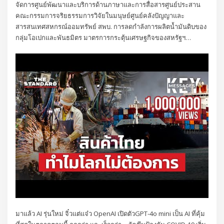
จัดการศูนย์พัฒนาและบริการด้านภาษาและการสื่อสารศูนย์ประสาน
คณะกรรมการจริยธรรมการวิจัยในมนุษย์ศูนย์คลังปัญญาและ
สารสนเทศสหกรณ์ออมทรัพย์ สพบ. การลดกำลังการผลิตน้ำมันดิบของ
กลุ่มโอเปกและพันธมิตร มาตรการกระตุ้นเศรษฐกิจของสหรัฐฯ…
มาแล้ว AI รุ่นใหม่ จิ๋วแต่แจ๋ว OpenAI เปิดตัวGPT-4o mini เป็น AI ที่คุ้ม