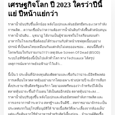
เศรษฐกิจโลก ปี 2023 ใครว่าปีนี้
แย่ ปีหน้าแย่กว่า
ราคาน้ำมันปรับขึ้นเล็กน้อย หลังโอเปกและพันธมิตรยืดระยะเวลากำลัง
การผลิต… ความเชื่อมั่นว่าความต้องการน้ำมันดิบกำลังฟื้นตัวสนับสนุน
ราคาน้ำมันดิบ… นุชนาฏ ได้งานเป็นผู้ช่วยเชฟในโรงเรียนสอนทํา
อาหารในโรงแรมชื่อดังเธอได้ร่วมงานกับหัวหน้าเชฟสุดเนี้ยบอย่าง
ปกรณ์ ที่เป็นคนไทยเหมือนกันแต่กลับไม่เคยออมชอม… ตอนนี้สื่อทั่ว
โลกพร้อมใจกันรายงานว่าว่า เหตุ Blue Screen Of Dead (BSOD)
ระบบไอทีขัดข้องนี้เป็นไปแล้วทั่วโลก ทาง Techsauce ได้สรุป
เหตุการณ์มหากาพย์จอฟ้าเอาไว้แล้ว…
นี้เป็น 5 ประเด็นที่นักลงทุนต้องติดตามและเชื่อกันว่าน่าจะมีอิทธิพลต่อ
การเคลื่อนไหวตลาดหุ้นอย่างมากโดยเฉพาะช่วงปลายปี จะมีการเลือก
ตั้งประธานาธิบดีสหรัฐอเมริกา โดยวอลสตรีทมองว่า ถ้าทรัมป์ได้เป็น
ตลาดหุ้นน่าจะขึ้นถ้าไบเดน ได้เป็นต่ออีกสมัย ตลาดหุ้นน่าจะลง …
ราคาน้ำมันปรับสูงขึ้น หลังโอเปกและพันธมิตรลดกำลังการผลิต และ
การเจรจาการค้าระหว่าง สหรฐัฯ และจีนดีขึ… สหราชอาณาจักรจะเป็น
ประเทศแรกในยุโรปที่อนุมัติให้ ‘ขายเนื้อสัตว์ที่เพาะเลี้ยงจากห้องแล็บ’
แต่จะเริ่มต้นจากใช้ทำอาหารสำหรับสัตว์เลี้ยงก่อน… จำนวนผู้ติดเชื้อ