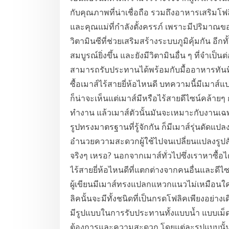
กับคุณภาพที่น่าเชื่อถือ รวมถึงอาหารเสริมโฟล
และคุณแม่ที่กำลังตั้งครรภ์ เพราะมีปริมาณข
วิตามินซีที่ช่วยเสริมสร้างระบบภูมิคุ้มกัน อีกท
สมบูรณ์ยิ่งขึ้น และยังมีวิตามินอื่น ๆ ที่จำ
สามารถรับประทานได้พร้อมกับมื้ออาหารทันที ม
ซื้อเมาส์ไร้สายยี่ห้อไหนดี บทความนี้มีเมา
ก็น่าจะเห็นแต่เมาส์มีหรือไร้สายดีไซน์คล้ายๆ 
ทำงาน แล้วเมาส์ตัวนั้นมันจะเหมาะกับงานเฉ
รูปทรงมาตรฐานที่รู้จักกัน ก็มีเมาส์รุ่นดัดแปล
อำนวยความสะดวกผู้ใช้ไปจนเปลี่ยนแปลงรูปล
จริงๆ เหรอ? นอกจากเมาส์ทั่วไปซึ่งเราหาซื้อไ
ไร้สายยี่ห้อไหนดีที่แตกต่างจากคนอื่นและดี
ผู้เขียนมีเมาส์ทรงแปลกแหวกแนวไม่เหมือนใค
ลิคนั้นจะมีทั้งชนิดที่เป็นกรดโฟลิคเพียงอย่า
มีรูปแบบในการรับประทานทั้งแบบน้ำ แบบเม็ด
ต้องการและความสะดวก โดยแต่ละรูปแบบนั้นไ