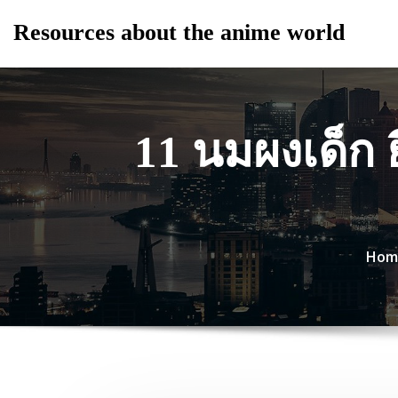
Skip
Resources about the anime world
to
content
11 นมผงเด็ก ย
Hom