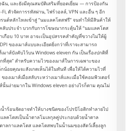
ฉัน, และยังมีคุณสมบัติเสริมที่ยอดเยี่ยม — การป้องกัน
i, ตัวจัดการรหัสผ่าน, ไฟร์วอลล์, VPN และอื่น ๆ อีก
บรนด์หลักไหลเข้าสู่ “นมแลคโตสฟรี” จนทำให้มีสินค้าให้
้งแฟนคลับประจำ บวกกับการโฆษณากระตุ้นให้ “นมแลคโตส
ูงกว่าเกือบ 10 บาท อาจะเป็นอุปสรรคสำคัญที่ขวางไม่ให้ผู้
า DPI ของเมาส์แบบละเอียดยิ่งกว่าที่เราจะสามารถ
มาส์บังคับไว้บน Windows eleven กัน เป็นเรื่องปกติที่
ัดมากที่สุด” สำหรับความไวของเมาส์ในการเฉพาะของ
กน้อยคุณจะสังเกตเห็นได้ในทันที เพื่อให้ได้ความไวที่
 ของเมาส์เมื่อสลับระหว่างเมาส์และเมื่อใช้คอมพิวเตอร์
มาส์นั้นง่ายมากใน Windows eleven อย่างไรก็ตาม คุณไม่
ือน้ำร้อนจัดอาจทำให้บางชนิดของโปรบิโอติกทำลายไป
 แลคโตสเป็นน้ำตาลโมเลกุลคู่ประกอบด้วยน้ำตาล
น้ำตาลกาแลคโตส แลคโตสพบในน้ำนมของสัตว์เลี้ยงลูก