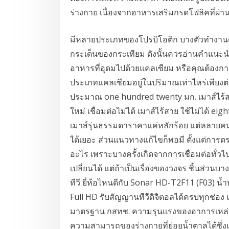
ร่างกาย เนื่องจากอาหารเสริมกรดโฟลิคที่ผ่
มีหลายประเภทของโปรบิโอติก บางตัวทำงานด
กระเด็นของกระเทียม ดังนั้นควรอ่านคำแนะนำ
อาหารที่อุดมไปด้วยแคลเซียม หรือคุณต้องการ
ประเภทแคลเซียมอยู่ในปริมาณเท่าไหร่เพียงต่อที
ประมาณ one hundred twenty มก. เมาส์ไร้สาย ใช
ใหม่ เชื่อมต่อไม่ได้ เมาส์ไร้สาย ใช้ไม่ได้ eig
เมาส์รุ่นธรรมดาราคาแค่หลักร้อย แต่หลายคนก
ได้เยอะ ส่วนแนวทางแก้ไขก็พอมี ตั้งแต่การตร
อะไร เพราะบางครั้งเกิดจากการเชื่อมต่อทั่ว
เปลี่ยนได้ แต่ถ้าเป็นเรื่องของวงจร ชิ้นส่วนบา
ทีวี ยี่ห้อไหนดีกับ Sonar HD-T2F11 (F03) น
Full HD รับสัญญานทีวีดิจิตอลได้ครบทุกช่อ
มาตรฐาน กสทช. ความรุนแรงของอาการเหล่านี
ความสามารถของร่างกายที่ย่อยน้ำตาลได้ซึ่