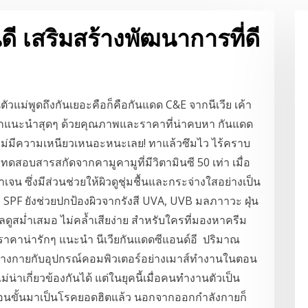
ดี เสริมสร้างพัฒนาการที่ดี
ตัวแม่พูดถึงกันเยอะคือก็คือกันแดด C&E จากนีเวีย เค้า
ากแนะนำสุดๆ ด้วยคุณภาพและราคาที่น่าคบหา กันแดด
ไม่มีความเหนียวเหนอะหนะเลย! ทาแล้วซึมไว ไร้คราบ
ทดสอบสารสกัดจากคามูคามูที่มีวิตามินซี 50 เท่า เมื่อ
เจน ซึ่งมีส่วนช่วยให้ผิวดูชุ่มชื้นและกระจ่างใสอย่างเป็น
 SPF ยังช่วยปกป้องผิวจากรังสี UVA, UVB มลภาาวะ ฝุ่น
แลดูสม่ำเสมอ ไม่คล้ำเสียง่าย สำหรับใครที่มองหาครีม
ในราคาน่ารักๆ แนะนำ นีเวียกันแดดซีแอนด์อี ปริมาณ
พร่างกายกับอุปกรณ์คอมพิวเตอร์อย่างเมาส์ทำงานในตอน
าเกี่ยวข้องกันได้ แต่ในยุคนี้เมื่อคนทำงานตัวเป็น
ลื่อนขั้นมาเป็นโรคยอดฮิตแล้ว นอกจากออกกำลังกายก็