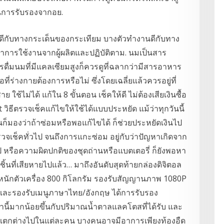
านการรับรองจากอย.
ีกับทางกระเด็นของกระเทียม บางตัวทำงานดีกับทาง
การใช้งานจากผู้ผลิตและปฏิบัติตาม. นมเป็นสาร
ดื่มนมที่มีแคลเซียมสูงก็ควรดูที่ฉลากว่ามีสารอาหาร
่ร่างกายต้องการหรือไม่ ซึ่งโดยเฉลี่ยแล้วควรอยู่ที่
้ไม่ได้ แก้ใน 8 ขั้นตอน เช็คให้ดี ไม่ต้องเสียเงินซื้อ
ht วิธีตรวจเช็คแก้ไขให้ใช้ได้แบบประหยัด แม้ว่าทุกวันนี้
็มองว่าถ้าซ่อมหรือพอแก้ไขได้ ก็ช่วยประหยัดเงินไป
วจเช็คทั่วไป จนถึงการแกะซ่อม อยู่กับว่าปัญหาเกิดจาก
ไป หรือความผิดปกติของชุดถ่านหรือแบตเตอรี่ ก็ยังพอหา
งชิ้นที่เสียหายไปแล้ว… มาถึงอันดับสุดท้ายกล่องดิจิตอล
้ำหนักตัวเครื่อง 800 กิโลกรัม รองรับสัญญานภาพ 1080P
ง และรองรับเมนูภาษาไทย/อังกฤษ ได้การรับรอง
้มากน้อยขึ้นกับปริมาณน้ำตาลแลคโตสที่ได้รับ และ
งแตกต่างไปในแต่ละคน บางคนอาจมีอาการเพียงท้องอืด