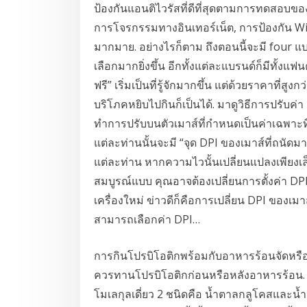
ป้องกันแอนติไวรัสที่ดีที่สุดตามการทดสอบของ
การโจรกรรมทางอินเทอร์เน็ต, การป้องกัน Wi-F
มากมาย. อย่างไรก็ตาม ถึงตอนนี้จะมี four แ
เลือกมากยิ่งขึ้น อีกทั้งแต่ละแบรนด์ก็มีทั
ฟรี” เริ่มเป็นที่รู้จักมากขึ้น แต่ด้วยราคาที่ส
บริโภคหยิบไปกินก็เป็นได้. มาดูวิธีการปรับค่
ทำการปรับบนตัวเมาส์ที่กำหนดเป็นค่าเฉพาะที่เ
แต่ละท่านนั้นจะมี “จุด DPI ของเมาส์ที่ถน
แต่ละท่าน หากความไวนั้นเปลี่ยนแปลงเพียงเล็
สมบูรณ์แบบ คุณอาจต้องเปลี่ยนการตั้งค่า DPI
เครื่องใหม่ ข่าวดีก็คือการเปลี่ยน DPI ของเ
สามารถเลือกค่า DPI…
การกินโปรบิโอติกพร้อมกับอาหารร้อนจัดหร
ควรทานโปรบิโอติกก่อนหรือหลังอาหารร้อน.
โมเลกุลเดี่ยว 2 ชนิดคือ น้ำตาลกลูโคสและ