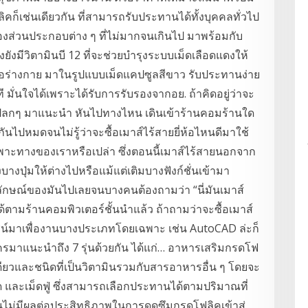
ิคก็เช่นเดียวกัน ที่สามารถรับประทานได้ทั้งบุคคลทั่วไป
องส่วนประกอบต่าง ๆ ที่ไม่มากจนเกินไป มาพร้อมกับ
ั้งยังมีวิตามินบี 12 ที่จะช่วยบำรุงระบบเม็ดเลือดแดงให้
เป็นต่อร่างกาย มาในรูปแบบเม็ดแคปซูลสีขาว รับประทานง่าย
ั่นใจได้เพราะได้รับการรับรองจากอย. ถ้าคิดอยู่ว่าจะ
ส์แปลกๆ มาแนะนำ หันไปทางไหน เดินเข้าร้านคอมร้านใด
กันไปหมดจนไม่รู้ว่าจะซื้อเมาส์ไร้สายยี่ห้อไหนดีมาใช้
พาะทางของเราหรือเปล่า ซึ่งตอนนี้เมาส์ไร้สายนอกจาก
งบางปุ่มให้ต่างไปหรือแม้แต่เติมบางฟังก์ชั่นเข้ามา
ักษณ์ของมันไปเลยจนบางคนต้องถามว่า “นี่มันเมาส์
ด้ตามร้านคอมพิวเตอร์ชั้นนำแล้ว ถ้าถามว่าจะซื้อเมาส์
ไซน์มาเพื่องานบางประเภทโดยเฉพาะ เช่น AutoCAD ล่ะก็
รมาแนะนำถึง 7 รุ่นด้วยกัน ได้แก่… อาหารเสริมกรดโฟ
งเดียวและชนิดที่เป็นวิตามินรวมกับสารอาหารอื่น ๆ โดยจะ
 และเม็ดฟู่ ซึ่งสามารถเลือกประทานได้ตามปริมาณที่
ม่มีผลต่อประสิทธิภาพในการดูดซึมกรดโฟลิคเข้าสู่