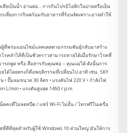
เสียเป็นน้ำ อ่านต่อ… การกินโปรบิโอติกในบ่ายหรือเย็น
วรเลี่ยงการกินพร้อมกับอาหารที่ร้อนจัดเพราะอาจทำให้
องผู้ที่พร่องเอนไซม์แลคเตสตามกรรมพันธุ์กลับมาสร้าง
โรคลำไส้ที่เป็นชั่วคราวสามารถหายได้เมื่อรักษาโรคที่
มารถพูด หรือ สื่อสารกับคุณพ่อ – คุณแม่ได้ ดังนั้นการ
อยได้โดยตรงก็คือพฤติกรรมที่เปลี่ยนไป อาทิ เช่น.. SKY
มัน • ปั๊มลมขนาด 30 ลิตร • แรงดันไฟ 220 V • กำลังไฟ
 L/min • แรงดันสูงสุด 1450 r.p.m.
น็ตคงที่ไม่ลดสปีด / แชร์ Wi-Fi ไม่อั้น / โทรฟรีในเครือ
่ดีที่สุดสำหรับผู้ใช้ Windows 10 ส่วนใหญ่ มันให้การ