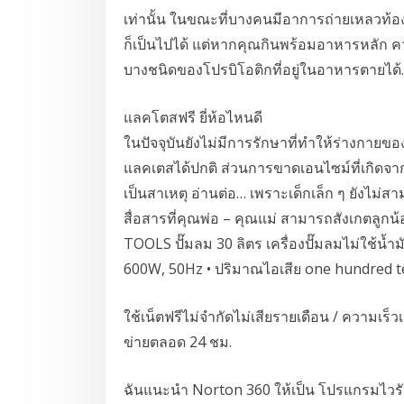
เท่านั้น ในขณะที่บางคนมีอาการถ่ายเหลวท้อง
ก็เป็นไปได้ แต่หากคุณกินพร้อมอาหารหลัก ค
บางชนิดของโปรบิโอติกที่อยู่ในอาหารตายได้.
แลคโตสฟรี ยี่ห้อไหนดี
ในปัจจุบันยังไม่มีการรักษาที่ทำให้ร่างกายข
แลคเตสได้ปกติ ส่วนการขาดเอนไซม์ที่เกิดจาก
เป็นสาเหตุ อ่านต่อ… เพราะเด็กเล็ก ๆ ยังไม่สา
สื่อสารที่คุณพ่อ – คุณแม่ สามารถสังเกตลูกน้
TOOLS ปั๊มลม 30 ลิตร เครื่องปั๊มลมไม่ใช้น้ำ
600W, 50Hz • ปริมาณไอเสีย one hundred ten
ใช้เน็ตฟรีไม่จำกัดไม่เสียรายเดือน / ความเร็วเ
ข่ายตลอด 24 ชม.
ฉันแนะนำ Norton 360 ให้เป็น โปรแกรมไวรัสที