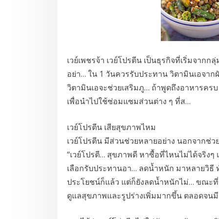
เวย์เพชรจ้า เวย์โปรตีน เป็นธุรกิจที่เริ่มจาก
อย่า… ใน 1 วันควรรับประทาน วิตามินเอจากผ
วิตามินเอจะช่วยเสริมภู… ถ้าพูดถึงอาหารครบ
เพื่อนำไปใช้ซ่อมแซมส่วนต่าง ๆ ที่ส…
เวย์โปรตีน เสียสุขภาพไหม
เวย์โปรตีน มีส่วนช่วยหลายอย่าง นอกจากช่วย
“เวย์โปรตี… สุขภาพดี หาซื้อที่ไหนไม่ได้จริง
เลือกรับประทานอา… ลดน้ำหนัก มาหลายวิธี ท
ประโยชน์ก็แล้ว แต่ก็ยังลดน้ำหนักไม่… ขณะท
ดูแลสุขภาพและรูปร่างเพิ่มมากขึ้น ตลอดจน