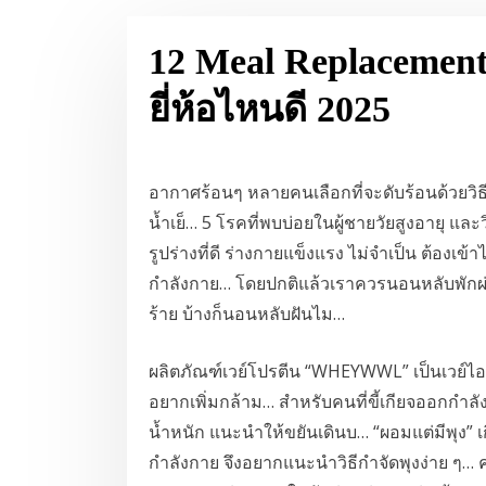
12 Meal Replaceme
ยี่ห้อไหนดี 2025
อากาศร้อนๆ หลายคนเลือกที่จะดับร้อนด้วยวิธีห
น้ำเย็… 5 โรคที่พบบ่อยในผู้ชายวัยสูงอายุ และวิธีร
รูปร่างที่ดี ร่างกายแข็งแรง ไม่จำเป็น ต้องเ
กำลังกาย… โดยปกติแล้วเราควรนอนหลับพักผ่อ
ร้าย บ้างก็นอนหลับฝันไม…
ผลิตภัณฑ์เวย์โปรตีน “WHEYWWL” เป็นเวย์ไ
อยากเพิ่มกล้าม… สำหรับคนที่ขี้เกียจออกกำลั
น้ำหนัก แนะนำให้ขยันเดินบ… “ผอมแต่มีพุง”
กำลังกาย จึงอยากแนะนำวิธีกำจัดพุงง่าย ๆ… คนอ