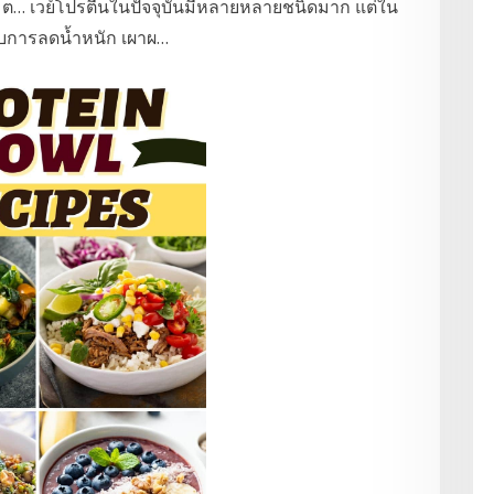
 ต… เวย์โปรตีนในปัจจุบันมีหลายหลายชนิดมาก แต่ใน
ับการลดน้ำหนัก เผาผ…