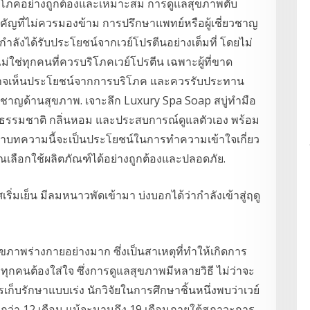
กบริโภคอย่างถูกต้องและเหมาะสม การดูแลสุขภาพตับ
สำคัญที่ไม่ควรมองข้าม การปรึกษาแพทย์หรือผู้เชี่ยวชาญ
ำลังได้รับประโยชน์จากเวย์โปรตีนอย่างเต็มที่ โดยไม่
่ใช่ทุกคนที่ควรบริโภคเวย์โปรตีน เฉพาะผู้ที่ขาด
ที่อาจเห็นประโยชน์จากการบริโภค และควรรับประทาน
ยวชาญด้านสุขภาพ. เจาะลึก Luxury Spa Soap สบู่ทำมือ
สมธรรมชาติ กลิ่นหอม และประสบการณ์ดูแลตัวเอง พร้อม
งว่าบทความนี้จะเป็นประโยชน์ในการทำความเข้าใจเกี่ยว
เลือกใช้ผลิตภัณฑ์ได้อย่างถูกต้องและปลอดภัย.
ริ่มเย็น มีลมหนาวพัดเข้ามา บ่งบอกได้ว่ากำลังเข้าสู่ฤดู
ภาพร่างกายอย่างมาก ซึ่งเป็นสาเหตุที่ทำให้เกิดการ
ี่ทุกคนต้องใส่ใจ ซึ่งการดูแลสุขภาพมีหลายวิธี ไม่ว่าจะ
ก็บรักษาแบบเร่ง นักวิจัยในการศึกษาชิ้นหนึ่งพบว่าเวย์
ว่า 12 เดือน แม้จะนานถึง 19 เดือนภายใต้สภาวะการ