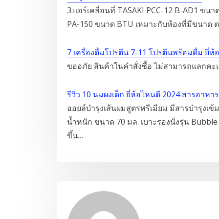
3.แอร์เคลื่อนที่ TASAKI PCC-12 B-AD1 ขนาด
PA-150 ขนาด BTU เหมาะกับห้องที่มีขนาด ต
7 เครื่องดื่มโปรตีน 7-11 โปรตีนพร้อมดื่ม ยี่
ขออภัย สินค้าในคำสั่งซื้อ ไม่สามารถแลกคะแ
รีวิว 10 นมผงเด็ก ยี่ห้อไหนดี 2024 สารอาห
ออยล์บำรุงเส้นผมสูตรพรีเมียม มีสารบำรุงเข้
น้ำหนัก ขนาด 70 มล. เบาะรองนั่งรุ่น Bubbl
ขึ้น…