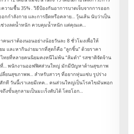
และความชื้น 35% . วิธีป้องกันอาการบาดเจ็บจากการออก
อกกำลังกาย และการยืดหรือคลาย… วุ้นเส้น นับว่าเป็น
นในช่วงลดน้ำหนัก ควบคุมน้ำหนัก แต่คุณเค…
เราต้องนอนอย่างน้อยวันละ 8 ชั่วโมงเพื่อให้
 และหากินง่ายมากที่สุดก็คือ “ลูกชิ้น” ด้วยราคา
ทยที่หลายคนนิยมคงหนีไม่พ้น “ส้มตำ” รสชาติจัดจ้าน
 ที่… พนักงานออฟฟิศส่วนใหญ่ มักมีปัญหาด้านสุขภาพ
เปลี่ยนสุขภาพพ… สำหรับสาวๆ ที่อยากหุ่นแซ่บ รูปร่าง
ลสักที วันนี้เราเลยมีเทค… คนส่วนใหญ่เป็นโรคไขมันพอก
จถึงขั้นลุกลามเป็นมะเร็งตับได้ โดยโอก…