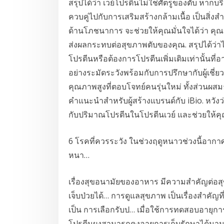
สรุปได้ว่า เวย์โปรตีนไม่ใช่ศัตรูของตับ หา
ควบคู่ไปกับการเสริมสร้างกล้ามเนื้อ เป็นสิ่ง
ด้านโภชนาการ จะช่วยให้คุณมั่นใจได้ว่า คุณก
ส่งผลกระทบต่อสุขภาพตับของคุณ. สรุปได้ว่าไม
โปรตีนหรือต้องการโปรตีนเพิ่มเติมเท่านั้น
อย่างระมัดระวังพร้อมกับการปรึกษากับผู้เชี่
คุณภาพสูงที่ตอบโจทย์คนรุ่นใหม่ ทั้งส่วนผ
คำแนะนำสำหรับผู้สร้างแบรนด์กับ iBio. หวั
กับปริมาณโปรตีนในโปรตีนเวย์ และช่วยให้คุณ
6 โรคที่ควรระวัง ในช่วงฤดูหนาวช่วงนี้อากาศเ
หนา…
เรื่องสุขอนามัยของอาหาร มีความสำคัญต่อสุข
เจ็บป่วยได้… การดูแลสุขภาพ เป็นเรื่องสำคัญท
เป็น การเลือกรับป… เมื่อใช้การทดสอบอายุการเ
โปรตีนผงสามารถคงอายุการเก็บรักษาได้นานก