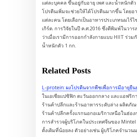
แต่ละบุคคล ขึ้นอยู่กับอายุ เพศ และน้ำหนักต
โปรตีนเพิ่มจะช่วยให้ได้โปรตีนมากขึ้น โด
แต่ละคน โดยเลือกเป็นอาหารประเภทนมไร้ไขมั
เกิร์ต. การวิจัยในปี ค.ศ.2016 ซึ่งตีพิมพ์ใน
ว่าเมื่อเรามีการออกกำลังกายแบบ HIIT ร่วมกั
น้ำหนักตัว 1 กก.
Related Posts
L-protein: ผงโปรตีนจากพืชเพื่อการมีอายุยื
ในเอเชียแปซิฟิก ตะวันออกกลาง และแอฟริกา 
ร้านค้าปลีกและร้านอาหารระดับล่าง ผลิตภัณฑ์
ร้านค้าปลีกครั้งแรกนอกอเมริกาเหนือในฮ่อง
การสำรวจผู้บริโภคในประเทศจีนของ Mintel
ดั้งเดิมที่น้อยลง ตัวอย่างเช่น ผู้บริโภคจำน