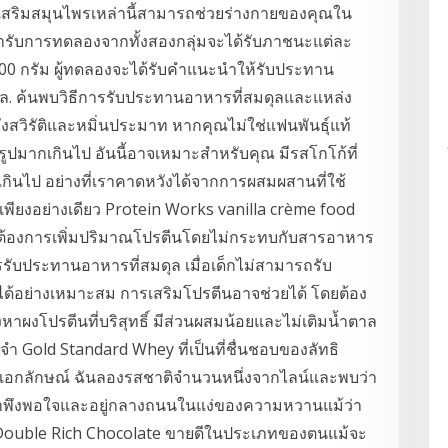
เสริมสมุนไพรเหล่านี้สามารถช่วยร่างกายของคุณใน
้ารับการทดลองจากทั้งสองกลุ่มจะได้รับภาชนะแต่ละ
0 กรัม ผู้ทดลองจะได้รับคำแนะนำให้รับประทาน
ล. ค้นพบวิธีการรับประทานอาหารที่สมดุลและแหล่ง
ป็นมังสวิรัติและหมิ่นประมาท หากคุณไม่ใช่แฟนพันธุ์แท้
ูปมากเกินไป อันนี้อาจเหมาะสำหรับคุณ มีรสโกโก้ที่
ินไป อย่างที่เราคาดหวังได้จากการผสมผสานที่ใช้
พียงอย่างเดียว Protein Works vanilla crème food
คุณต้องการเพิ่มปริมาณโปรตีนโดยไม่กระทบกับสารอาหาร
รรับประทานอาหารที่สมดุล เมื่อเด็กไม่สามารถรับ
ด้อย่างเหมาะสม การเสริมโปรตีนอาจช่วยได้ โดยต้อง
งหาผงโปรตีนที่บริสุทธิ์ มีส่วนผสมน้อยและไม่เติมน้ำตาล
 Gold Standard Whey ที่เป็นที่ชื่นชอบของลัทธิ
นเอกลักษณ์ ฉันลองรสชาติจำนวนหนึ่งจากไลน์และพบว่า
่น่าพึงพอใจและอยู่กลางถนนในแง่ของความหวานแม้ว่า
ะ Double Rich Chocolate ขายดีในประเภทของตนแม้จะ