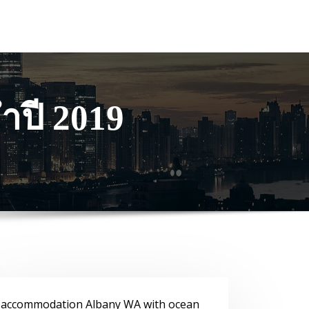
ำปี 2019
accommodation Albany WA with ocean