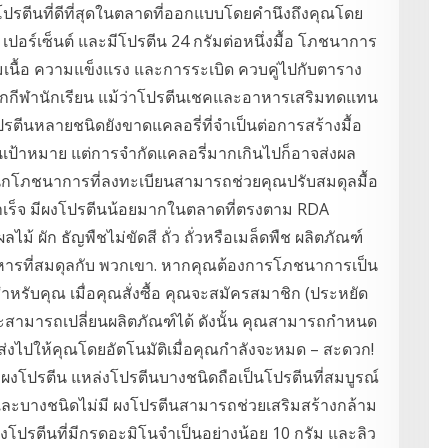
ย์โปรตีนที่ดีที่สุดในตลาดที่ออกแบบโดยคำนึงถึงคุณโดย
ปอร์เซ็นต์ และมีโปรตีน 24 กรัมต่อหนึ่งมื้อ โภชนาการ
มเนื้อ ความแข็งแรง และการระเบิด ควบคู่ไปกับตาราง
นักกีฬานักเรียน แม้ว่าโปรตีนเชคและอาหารเสริมทดแทน
รตีนหลายชนิดยังขาดแคลอรี่ที่จำเป็นต่อการสร้างมื้อ
เป้าหมาย แต่การจำกัดแคลอรี่มากเกินไปก็อาจส่งผล
 นักโภชนาการที่ลงทะเบียนสามารถช่วยคุณปรับสมดุลมื้อ
ำเร็จ มีผงโปรตีนน้อยมากในตลาดที่ตรงตาม RDA
ไม้ ผัก ธัญพืชไม่ขัดสี ถั่ว ถั่วหรือเมล็ดพืช ผลิตภัณฑ์
อาหารที่สมดุลกับ พวกเขา. หากคุณต้องการโภชนาการเป็น
ีสำหรับคุณ เมื่อคุณสั่งซื้อ คุณจะสมัครสมาชิก (ประหยัด
และสามารถเปลี่ยนผลิตภัณฑ์ได้ ดังนั้น คุณสามารถกำหนด
ส่งไปให้คุณโดยอัตโนมัติเมื่อคุณกำลังจะหมด – สะดวก!
ผงโปรตีน แหล่งโปรตีนบางชนิดถือเป็นโปรตีนที่สมบูรณ์
 และบางชนิดไม่มี ผงโปรตีนสามารถช่วยเสริมสร้างกล้าม
กผงโปรตีนที่มีกรดอะมิโนจำเป็นอย่างน้อย 10 กรัม และลิว