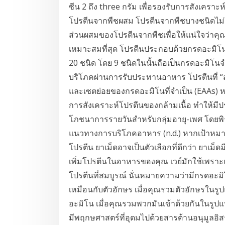
ซีน 2 ถึง three กรัม เพื่อรองรับการสังเคราะห์
โปรตีนจากพืชผสม โปรตีนจากพืชบางชนิดไม่ใช่โ
ส่วนผสมของโปรตีนจากพืชเพื่อให้แน่ใจว่าคุณ
เหมาะสมที่สุด โปรตีนประกอบด้วยกรดอะมิโนซึ
20 ชนิด โดย 9 ชนิดในนั้นถือเป็นกรดอะมิโนจำ
บริโภคผ่านการรับประทานอาหาร โปรตีนที่ “สม
และเซตย่อยของกรดอะมิโนที่จำเป็น (EAAs) หรื
การสังเคราะห์โปรตีนของกล้ามเนื้อ ทำให้มีป
โภชนาการรายวันสำหรับกลุ่มอายุ-เพศ โด
แนวทางการบริโภคอาหาร (n.d.) หากเป้าหมา
โปรตีน ยาเม็ดอาจเป็นตัวเลือกที่ดีกว่า ยาเม็
เพิ่มโปรตีนในอาหารของคุณ เวย์มักใช้เพราะเ
โปรตีนที่สมบูรณ์ นั่นหมายความว่ามีกรดอะม
เหมือนกับตัวอักษร เมื่อคุณรวมตัวอักษรในรูป
อะมิโน เมื่อคุณรวมพวกมันเข้าด้วยกันในรูปแ
มีพฤกษศาสตร์ที่อุดมไปด้วยสารต้านอนุมูลอิส