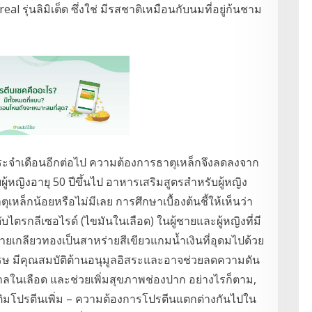
real รุ่นลิมิเต็ด ซึ่งใช่ มีรสชาติเหมือนกับนมที่อยู่ก้นชาม
ประจำเดือนอีกต่อไป ความต้องการธาตุเหล็กจึงลดลงจาก
บผู้หญิงอายุ 50 ปีขึ้นไป อาหารเสริมสูตรสำหรับผู้หญิง
ตุเหล็กน้อยหรือไม่มีเลย การศึกษาเบื้องต้นชี้ให้เห็นว่า
ตรกลีเซอไรด์ (ไขมันในเลือด) ในผู้ชายและผู้หญิงที่มี
่ายเกลียวทองเป็นสาหร่ายสีเขียวแกมน้ำเงินที่อุดมไปด้วย
 มีคุณสมบัติต้านอนุมูลอิสระและอาจช่วยลดความดัน
ลในเลือด และช่วยเพิ่มสุขภาพช่องปาก อย่างไรก็ตาม,
ิมโปรตีนเพิ่ม – ความต้องการโปรตีนแตกต่างกันไปใน