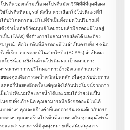
โปรตีนของกล้ามเนื้อ ผงโปรตีนมังสวิรัติที่ดีที่สุดคือผง
ปรตีนที่สมบูรณ์ ดังนั้น ควรเลือกใช้โปรตีนผงที่มี
ได้บริโภคกรดอะมิโนที่จำเป็นทั้งหมดในปริมาณที่
่งจำเป็นต่อชีวิตมนุษย์ โดยรวมแล้วมีกรดอะมิโนอยู่
เป็น (EAAs) ซึ่งร่างกายไม่สามารถผลิตได้ และต้อง
บูรณ์” คือโปรตีนที่มีกรดอะมิโนจำเป็นครบทั้ง 9 ชนิด
อที่เรียกว่ากรดอะมิโนสายโซ่กิ่ง (BCAAs) จำเป็นต่อ
ระโยชน์อย่างยิ่งในด้านโปรตีน ผง. เป้าหมายทาง
ยพิจารณาจากการบริโภคอาหารอ้างอิงและคำแนะนำ
ยของคุณคือการลดน้ำหนักเป็นหลัก เมื่อคุณรับประทาน
ดมีแคลอรี่น้อยลงอีกครั้ง แต่คุณยังได้รับประโยชน์จากการ
ป็นโปรตีนนมที่ละลายน้ำได้และผสมได้ง่าย มันเป็น
ิโนครบทั้งเก้าชนิด คุณสามารถนึกถึงกรดอะมิโนได้
แบบต่างๆ คุณจะสร้างคำที่แตกต่างกัน เช่นเดียวกับกรด
บบต่างๆ คุณจะสร้างโปรตีนที่แตกต่างกัน ชุดสมุนไพรนี้
ระและสารอาหารที่มีจุดมุ่งหมายเพื่อสนับสนุนการ