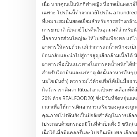
เนื้อ หากคุณเป็นนักกีฬาหญิง นี่อาจเป็นผงเว
เฉพาะ โปรตีนนี้ทำจากเวย์โปรตีน a hundred เ
ที่เหมาะสมนั้นยอดเยี่ยมสำหรับการสร้างกล้า
การยกปกติ เป็นเวย์โปรตีนในอุดมคติสำหรับ
มื้ออาหารส่วนใหญ่จะให้โปรตีนเพียงพอ แต่โป
อาหารให้ครบถ้วน แม้ว่าการลดน้ำหนักจะเป็น
ย้อนกลับและนำไปสู่การสูญเสียกล้ามเนื้อได้
อาหารเพื่อเป็นแนวทางในการลดน้ำหนักได้ส
สำหรับวิตามินและแร่ธาตุ ดังนั้นอาหารอื่นๆ (ผล
นมไขมันต่ำ) ควรรวมไว้ด้วยเพื่อให้เป็นมื้อ
กิจวัตร เราคิดว่า Ritual อาจเป็นทางเลือกที่ด
20% ด้วย REALFOOD20) ซึ่งมีวันที่ยืดหยุ่น
เวลาเพื่อให้การเติมอาหารเสริมของคุณจะถูก
คุณภาพโปรตีนยังเป็นปัจจัยสำคัญในการเลือก
(ประกอบด้วยกรดอะมิโนที่จำเป็นทั้ง 9 ชนิด)
เนื้อได้เมื่อมีแคลอรี่และโปรตีนเพียงพอ เลือ