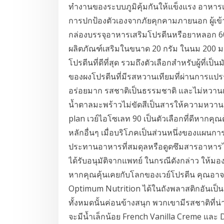
ทำงานของระบบภูมิคุ้มกันให้แข็งแรง อาหาร
การปกป้องตัวเองจากภัยคุกคามภายนอก ผู้เข
กล่องบรรจุอาหารเสริมโปรตีนหรือยาหลอก 60
ผลิตภัณฑ์เสริมในขนาด 20 กรัม ในนม 200 ม
โปรตีนที่ดีที่สุด รวมถึงตัวเลือกสำหรับผู้ที่เ
ของผงโปรตีนที่มีรสหวานเทียมที่ผ่านการแปรร
อร่อยมาก รสชาติเป็นธรรมชาติ และไม่หวานเก
น้ำตาลมะพร้าวไม่ขัดสีเป็นสารให้ความหวานเ
plan เวย์ไอโซเลท 90 เป็นตัวเลือกที่ดีหาก
หลักอื่นๆ เมื่อบริโภคเป็นส่วนหนึ่งของแผนกา
ประทานอาหารที่สมดุลหรือดูดซึมสารอาหารไ
ได้รับอนุมัติจากแพทย์ ในกรณีดังกล่าว ให้มอ
หากคุณคุ้นเคยกับโลกของเวย์โปรตีน คุณอาจจำ
Optimum Nutrition ได้ในถังพลาสติกอันเป็
ทั้งหมดนั้นค่อนข้างสนุก พวกเขามีรสชาติที
จะมีน้ำเล็กน้อย French Vanilla Creme แล