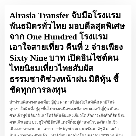
Airasia Transfer จับมือโรงแรม
พันธมิตรทั่วไทย มอบดีลสุดพิเศษ
จาก One Hundred โรงแรม
เอาใจสายเที่ยว คืนที่ 2 จ่ายเพียง
Sixty Nine บาท เปิดอินไซต์คน
ไทยนิยมเที่ยวไทยสัมผัส
ธรรมชาติช่วงหน้าฝน มิติหุ้น ชี้
ชัดทุกการลงทุน
นำท่านเดินทางท่องเที่ยวญี่ปุ่น พาท่านไปยังไฮไลท์เด็ด คามิโคจิ
หุบเขาในฝันที่อยู่สูงขึ้นไปทางเหนือของเทือกเขาแอลป์ ญี่ปุ่น เยือน
ศาลเจ้าฟูชิมิอินาริ เสาโทริอิพันต้นแห่งเกียวโต สักการะสิ่งศักดิ์สิทธิ์ ณ
ศาลเจ้าเฮอัน ประตูโทริอิยักษ์สีแดงที่ตั้งอยู่ด้านหน้าของวัด เดินชิว
เมืองเก่าทาคายาม่า ฉายา Little Kyoto ณ ถนนซันมาจิซูจิ ศาลเจ้า
นัมบะยาซากะ ศาลเจ้า… ทัวร์ญี่ปุ่น ฮอกไกโด มกราคม 2025 หมู่บ้าน