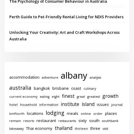
The Psychology of Consumer Behaviour in Australia
Perth Guide to Pet-Friendly Rental Living for NDIS Providers
Unlocking Your Creativity: Art and Craft Workshops Across
Australia
albany
accommodation
adventure
analysis
australia
bangkok
brisbane
coast
culinary
finest
growth
current economy
eating
eight
great
greatest
institute
island
issues
hotel
household
information
journal
lodging
locations
meals
places
kmftiorth
online
order
restaurant
sixty
south
remain
resorts
restaurants
southbank
thailand
Thai economy
three
takeaway
thirteen
visit