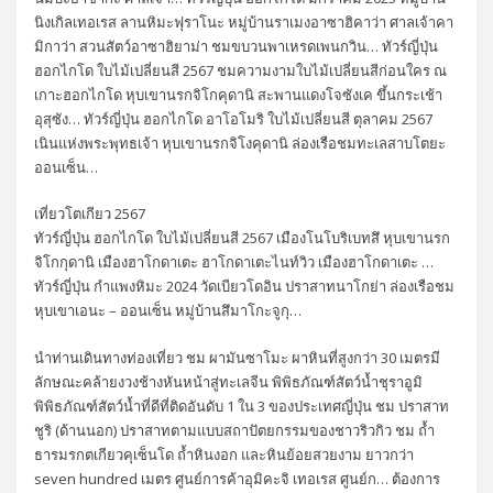
นิงเกิลเทอเรส ลานหิมะฟุราโนะ หมู่บ้านราเมงอาซาฮิคาว่า ศาลเจ้าคา
มิกาว่า สวนสัตว์อาซาฮิยาม่า ชมขบวนพาเหรดเพนกวิน… ทัวร์ญี่ปุ่น
ฮอกไกโด ใบไม้เปลี่ยนสี 2567 ชมความงามใบไม้เปลี่ยนสีก่อนใคร ณ
เกาะฮอกไกโด หุบเขานรกจิโกคุดานิ สะพานแดงโจซังเค ขึ้นกระเช้า
อุสุซัง… ทัวร์ญี่ปุ่น ฮอกไกโด อาโอโมริ ใบไม้เปลี่ยนสี ตุลาคม 2567
เนินแห่งพระพุทธเจ้า หุบเขานรกจิโงคุดานิ ล่องเรือชมทะเลสาบโตยะ
ออนเซ็น…
เที่ยวโตเกียว 2567
ทัวร์ญี่ปุ่น ฮอกไกโด ใบไม้เปลี่ยนสี 2567 เมืองโนโบริเบทสึ หุบเขานรก
จิโกกุดานิ เมืองฮาโกดาเตะ ฮาโกดาเตะไนท์วิว เมืองฮาโกดาเตะ …
ทัวร์ญี่ปุ่น กำแพงหิมะ 2024 วัดเบียวโดอิน ปราสาทนาโกย่า ล่องเรือชม
หุบเขาเอนะ – ออนเซ็น หมู่บ้านสึมาโกะจูกุ…
นำท่านเดินทางท่องเที่ยว ชม ผามันซาโมะ ผาหินที่สูงกว่า 30 เมตรมี
ลักษณะคล้ายงวงช้างหันหน้าสู่ทะเลจีน พิพิธภัณฑ์สัตว์น้ำชุราอูมิ
พิพิธภัณฑ์สัตว์น้ำที่ดีที่ติดอันดับ 1 ใน 3 ของประเทศญี่ปุ่น ชม ปราสาท
ชูริ (ด้านนอก) ปราสาทตามแบบสถาปัตยกรรมของชาวริวกิว ชม ถ้ำ
ธารมรกตเกียวคุเซ็นโด ถ้ำหินงอก และหินย้อยสวยงาม ยาวกว่า
seven hundred เมตร ศูนย์การค้าอุมิคะจิ เทอเรส ศูนย์ก… ต้องการ