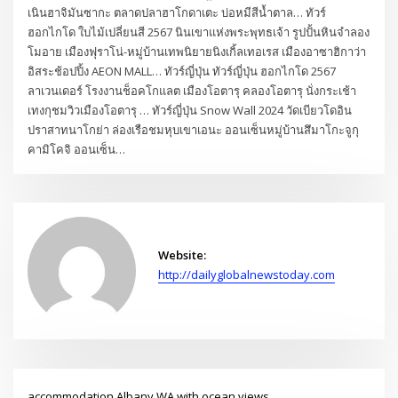
เนินฮาจิมันซากะ ตลาดปลาฮาโกดาเตะ บ่อหมีสีน้ำตาล… ทัวร์
ฮอกไกโด ใบไม้เปลี่ยนสี 2567 นินเขาแห่งพระพุทธเจ้า รูปปั้นหินจำลอง
โมอาย เมืองฟุราโน่-หมู่บ้านเทพนิยายนิงเกิ้ลเทอเรส เมืองอาซาฮิกาว่า
อิสระช้อปปิ้ง AEON MALL… ทัวร์ญี่ปุ่น ทัวร์ญี่ปุ่น ฮอกไกโด 2567
ลาเวนเดอร์ โรงงานช็อคโกแลต เมืองโอตารุ คลองโอตารุ นั่งกระเช้า
เทงกุชมวิวเมืองโอตารุ … ทัวร์ญี่ปุ่น Snow Wall 2024 วัดเบียวโดอิน
ปราสาทนาโกย่า ล่องเรือชมหุบเขาเอนะ ออนเซ็นหมู่บ้านสึมาโกะจูกุ
คามิโคจิ ออนเซ็น…
Website:
http://dailyglobalnewstoday.com
accommodation Albany WA with ocean views