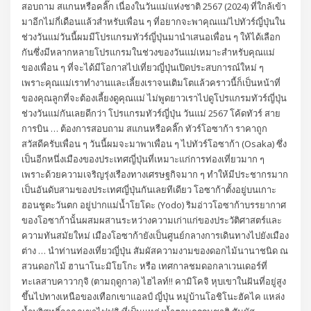
สอบถาม สแกนหรือคลิ๊ก เนื่องในวันแม่แห่งชาติ 2567 (2024) ที่ใกล้เข้า
มาอีกไม่กี่เดือนแล้วสำหรับเพื่อน ๆ ที่อยากจะพาคุณแม่ไปทัวร์ญี่ปุ่นใน
ช่วงวันแม่วันนี้ผมมีโปรแกรมทัวร์ญี่ปุ่นมานำเสนอเพื่อน ๆ ให้ได้เลือก
กันซึ่งมีหลากหลายโปรแกรมในช่วงของวันแม่เหมาะสำหรับคุณแม่
ของเพื่อน ๆ ที่จะได้มีโอกาสไปเที่ยวญี่ปุ่นเปิดประสบการณ์ใหม่ ๆ
เพราะคุณแม่เราทำงานและเลี้ยงเราจนเติมโตแล้วคราวนี้ก็เป็นหน้าที่
ของคุณลูกที่จะต้องเลี้ยงดูคุณแม่ ไม่พูดยาวเราไปดูโปรแกรมทัวร์ญี่ปุ่น
ช่วงวันแม่กันเลยดีกว่า โปรแกรมทัวร์ญี่ปุ่น วันแม่ 2567 โค้ดทัวร์ สาย
การบิน … ต้องการสอบถาม สแกนหรือคลิ๊ก ทัวร์โอซาก้า ราคาถูก
สวัสดีครับเพื่อน ๆ วันนี้ผมจะมาพาเพื่อน ๆ ไปทัวร์โอซาก้า (Osaka) ซึ่ง
เป็นอีกหนึ่งเมืองของประเทศญี่ปุ่นที่เหมาะแก่การท่องเที่ยวมาก ๆ
เพราะด้วยความเจริญรุ่งเรืองทางเศรษฐกิจมาก ๆ ทำให้มีประชากรมาก
เป็นอันดับสามของประเทศญี่ปุ่นกันเลยทีเดียว โอซาก้าตั้งอยู่บนเกาะ
ฮอนชูตะวันตก อยู่ปากแม่น้ำโยโดะ (Yodo) ริมอ่าวโอซาก้าบรรยากาศ
ของโอซาก้านั้นผสมผสานระหว่างความเก่าแก่ของประวัติศาสตร์และ
ความทันสมัยใหม่ เมืองโอซาก้ายังเป็นศูนย์กลางการเดินทางไปยังเมือง
ต่าง … นำท่านท่องเที่ยวญี่ปุ่น สัมผัสความงามของดอกไม้นานาชนิด ณ
สวนดอกไม้ ฮานาโนะมิโยโกะ หรือ เทศกาลชมดอกลาเวนเดอร์ที่
ทะเลสาบคาวากุจิ (ตามฤดูกาล) ไฮไลท์!! คามิโคจิ หุบเขาในฝันที่อยู่สูง
ขึ้นไปทางเหนือของเทือกเขาแอลป์ ญี่ปุ่น หมู่บ้านโอชิโนะฮัคไค แหล่ง