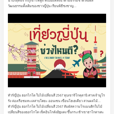
นํ้าบริสุทธิ์จากภูเขาไฟฟูจิ ที่เป็นแหล่งนํ้าตามธรรมชาติ สัมผัส
วัฒนธรรมดั้งเดิมของชาวญี่ปุ่น เรียนพิธีชงชาญ…
ทัวร์ญี่ปุ่น ฮอกไกโด ใบไม้เปลี่ยนสี 2567 หุบเขาจิโกคุดานิ ศาลเจ้ามูโร
รัง ล่องเรือชมทะเลสาบโตยะ ออนเซน เขื่อนโฮเฮเคียว สวนผลไม้…
ทัวร์ญี่ปุ่น ฮอกไกโด ใบไม้เปลี่ยนสี 2567 สัมผัสความโรแมนติกใบไม้
เปลี่ยนสีของฮอกไกโด เช็คอินโกดังอิฐแดง ขึ้นกระเช้าเขาฮาโกดาเตะ