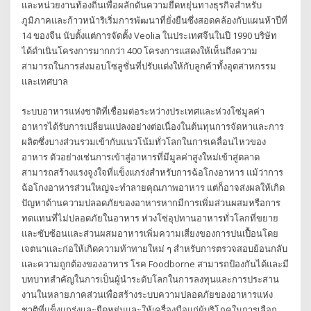
และหน่วยงานท้องถิ่นเพื่อผลักดันความยืดหยุ่นทางธุรกิจสำหรับ
ภูมิภาคและก้าวหน้าริเริ่มการพัฒนาที่ยั่งยืนซึ่งสอดคล้องกับแผนห้าปีที่
14 ของจีน นับตั้งแต่การจัดตั้ง Veolia ในประเทศจีนในปี 1990 บริษัท
ได้ดำเนินโครงการมากกว่า 400 โครงการแสดงให้เห็นถึงความ
สามารถในการส่งมอบโซลูชั่นที่ปรับแต่งให้กับลูกค้าทั้งอุตสาหกรรม
และเทศบาล
ระบบอาหารแห่งชาติที่เชื่อมต่อระหว่างประเทศและห่วงโซ่มูลค่า
อาหารได้รับการเปลี่ยนแปลงอย่างต่อเนื่องในต้นทุนการจัดหาและการ
ผลิตซึ่งบางส่วนรวมเข้ากับแนวโน้มทั่วโลกในการเคลื่อนไหวของ
อาหาร ตัวอย่างเช่นการเข้าสู่อาหารที่มีมูลค่าสูงใหม่เข้าสู่ตลาด
สามารถสร้างแรงจูงใจที่แข็งแกร่งสำหรับการฉ้อโกงอาหาร แม้ว่าการ
ฉ้อโกงอาหารส่วนใหญ่จะทำลายคุณภาพอาหาร แต่ก็อาจส่งผลให้เกิด
ปัญหาด้านความปลอดภัยของอาหารหากมีการเพิ่มส่วนผสมหรือการ
ทดแทนที่ไม่ปลอดภัยในอาหาร ห่วงโซ่อุปทานอาหารทั่วโลกที่ขยาย
และซับซ้อนและส่วนผสมอาหารเพิ่มความเสี่ยงของการปนเปื้อนโดย
เจตนาและก่อให้เกิดความท้าทายใหม่ ๆ สำหรับการตรวจสอบย้อนกลับ
และความถูกต้องของอาหาร โรค Foodborne สามารถป้องกันได้และมี
บทบาทสำคัญในการเป็นผู้นำระดับโลกในการลงทุนและการประสาน
งานในหลายภาคส่วนเพื่อสร้างระบบความปลอดภัยของอาหารแห่ง
ชาติที่แข็งแกร่งและยืดหยุ่นและให้เครื่องมือแก่ผู้บริโภคในการเลือก