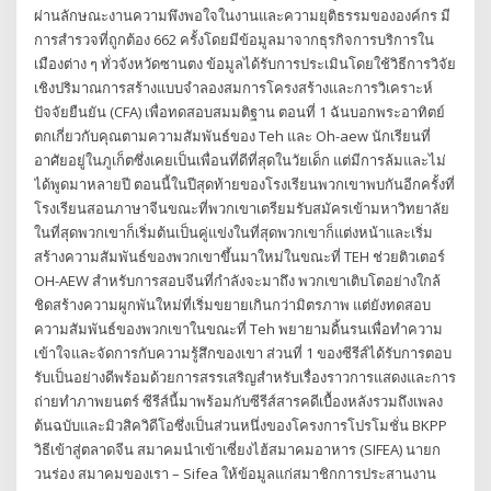
ผ่านลักษณะงานความพึงพอใจในงานและความยุติธรรมขององค์กร มี
การสำรวจที่ถูกต้อง 662 ครั้งโดยมีข้อมูลมาจากธุรกิจการบริการใน
เมืองต่าง ๆ ทั่วจังหวัดซานตง ข้อมูลได้รับการประเมินโดยใช้วิธีการวิจัย
เชิงปริมาณการสร้างแบบจำลองสมการโครงสร้างและการวิเคราะห์
ปัจจัยยืนยัน (CFA) เพื่อทดสอบสมมติฐาน ตอนที่ 1 ฉันบอกพระอาทิตย์
ตกเกี่ยวกับคุณตามความสัมพันธ์ของ Teh และ Oh-aew นักเรียนที่
อาศัยอยู่ในภูเก็ตซึ่งเคยเป็นเพื่อนที่ดีที่สุดในวัยเด็ก แต่มีการล้มและไม่
ได้พูดมาหลายปี ตอนนี้ในปีสุดท้ายของโรงเรียนพวกเขาพบกันอีกครั้งที่
โรงเรียนสอนภาษาจีนขณะที่พวกเขาเตรียมรับสมัครเข้ามหาวิทยาลัย
ในที่สุดพวกเขาก็เริ่มต้นเป็นคู่แข่งในที่สุดพวกเขาก็แต่งหน้าและเริ่ม
สร้างความสัมพันธ์ของพวกเขาขึ้นมาใหม่ในขณะที่ TEH ช่วยติวเตอร์
OH-AEW สำหรับการสอบจีนที่กำลังจะมาถึง พวกเขาเติบโตอย่างใกล้
ชิดสร้างความผูกพันใหม่ที่เริ่มขยายเกินกว่ามิตรภาพ แต่ยังทดสอบ
ความสัมพันธ์ของพวกเขาในขณะที่ Teh พยายามดิ้นรนเพื่อทำความ
เข้าใจและจัดการกับความรู้สึกของเขา ส่วนที่ 1 ของซีรีส์ได้รับการตอบ
รับเป็นอย่างดีพร้อมด้วยการสรรเสริญสำหรับเรื่องราวการแสดงและการ
ถ่ายทำภาพยนตร์ ซีรีส์นี้มาพร้อมกับซีรีส์สารคดีเบื้องหลังรวมถึงเพลง
ต้นฉบับและมิวสิควิดีโอซึ่งเป็นส่วนหนึ่งของโครงการโปรโมชั่น BKPP
วิธีเข้าสู่ตลาดจีน สมาคมนำเข้าเซี่ยงไฮ้สมาคมอาหาร (SIFEA) นายก
วนร่อง สมาคมของเรา – Sifea ให้ข้อมูลแก่สมาชิกการประสานงาน