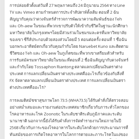
การปล่อยตัวตั้งแต่วันที่ 27 พฤษภาคมถึง 24 มิถุนายน 2564 ทาง Line
TV และ Vimeo ตามกำหนดการประจำสัปดาห์ดั้งเดิม ตอนที่ 2 ฉัน
สัญญากับคุณว่าดวงจันทร์สำรวจการพัฒนาความสัมพันธ์ของ Teh
และ Oh-aew ในขณะที่พวกเขาปรับตัวให้เข้ากับชีวิตในฐานะนักศึกษา
มหาวิทยาลัยในกรุงเทพฯโดยมีส่วนร่วมในชมรมละครที่มหาวิทยาลัย
ของเขา ซีรีส์ประกอบด้วยสองส่วนโดยมี 5 ตอนต่อครั้ง ตอนที่ 1 ชื่อฉัน
บอกพระอาทิตย์ตกเกี่ยวกับคุณกำกับโดย Naruebet Kuno และติดตาม
ชีวิตของ Teh และ Oh-aew ในภูเก็ตขณะที่พวกเขาเตรียมตัวสำหรับ
การรับสมัครมหาวิทยาลัยในขณะที่ตอนที่ 2 ชื่อฉันสัญญากับดวงจันทร์
และกำกับโดย Tossaphon Riantong ตลาดแลกเปลี่ยนเงินตราต่าง
ประเทศ การแลกเปลี่ยนเงินตราต่างประเทศคืออะไรเกี่ยวข้องกับสิ่งที่
FX จัดหาตลาดแลกเปลี่ยนเงินตราต่างประเทศ การแลกเปลี่ยนเงินตรา
ต่างประเทศคืออะไร?
การลงมติสมัชชาสุขภาพโลก 73.5 (WHA73.5) ได้รับคำสั่งให้ตรวจสอบ
อย่างสม่ำเสมอและรายงานต่อประเทศสมาชิกเกี่ยวกับภาระทั่วโลกของ
โรคอาหารและโรค Zoonotic ในระดับชาติระดับภูมิภาคและระดับ
นานาชาติ นอกจากนี้ยังได้รับคำสั่งการจัดทำรายงานใหม่ภายในปี
2568 เกี่ยวกับภาระของโรคอาหารในระดับโลกด้วยการประมาณการที่
ทันสมัยของการเกิดโรคอาหารในโลกการตายและภาระโรคในแง่ของ