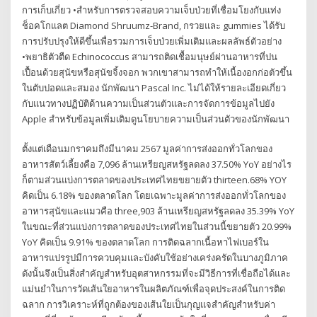
การเก็บเกี่ยว •สำหรับการตรวจสอบความเจ็บป่วยที่เชื่อมโยงกับแท่ง
ช็อคโกแลต Diamond Shruumz-Brand, กรวยและ gummies ได้รับ
การปรับปรุงให้ดีขึ้นเพื่อรวมการเจ็บป่วยเพิ่มเติมและผลลัพธ์ตัวอย่าง
•พยาธิตัวตืด Echinococcus สามารถติดเชื้อมนุษย์ผ่านอาหารที่ปน
เปื้อนด้วยสุนัขหรือสุนัขจิ้งจอก พวกเขาสามารถทำให้เนื้องอกก่อตัวขึ้น
ในตับปอดและสมอง นักพัฒนา Pascal Inc. ไม่ได้ให้รายละเอียดเกี่ยว
กับแนวทางปฏิบัติด้านความเป็นส่วนตัวและการจัดการข้อมูลไปยัง
Apple สำหรับข้อมูลเพิ่มเติมดูนโยบายความเป็นส่วนตัวของนักพัฒนา
ตั้งแต่เดือนมกราคมถึงมีนาคม 2567 มูลค่าการส่งออกทั่วโลกของ
อาหารสัตว์เลี้ยงคือ 7,096 ล้านเหรียญสหรัฐลดลง 37.50% YoY อย่างไร
ก็ตามส่วนแบ่งการตลาดของประเทศไทยขยายตัว thirteen.68% YOY
คิดเป็น 6.18% ของตลาดโลก โดยเฉพาะมูลค่าการส่งออกทั่วโลกของ
อาหารสุนัขและแมวคือ three,903 ล้านเหรียญสหรัฐลดลง 35.39% YoY
ในขณะที่ส่วนแบ่งการตลาดของประเทศไทยในส่วนนี้ขยายตัว 20.99%
YoY คิดเป็น 9.91% ของตลาดโลก การติดฉลากเนื้อหาไฟเบอร์ใน
อาหารแปรรูปมีการควบคุมและบังคับใช้อย่างเคร่งครัดในบางภูมิภาค
ดังนั้นจึงเป็นสิ่งสำคัญสำหรับอุตสาหกรรมที่จะมีวิธีการที่เชื่อถือได้และ
แม่นยำในการวัดเส้นใยอาหารในผลิตภัณฑ์เพื่อจุดประสงค์ในการติด
ฉลาก การวิเคราะห์ที่ถูกต้องของเส้นใยเป็นกุญแจสำคัญสำหรับค่า