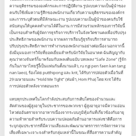
ความยุติธรรมขององค์กรและการปฏิบัติงาน รูปแบบความเป็นผู้นำของ
คนรับใช้เพิ่มความรู้สึกของพนักงานเกี่ยวกับความยุติธรรมขององค์กร
และการระบุตัวตนที่มีลักษณะงาน รูปแบบความเป็นผู้นำของคนรับใช้
สนับสนุนให้บุคคลทำงานได้ดีในงาน การมีส่วนร่วมหลักของการวิจัยนี้
เป็นกรอบสำหรับผู้จัดการธุรกิจการบริการในจังหวัดซานตงเพื่อปรับปรุง
ประสิทธิภาพของพนักงาน จากผลการเรียนรู้ธุรกิจบริการสามารถ
ปรับปรุงประสิทธิภาพการทำงานของพนักงานอย่างต่อเนื่อง นอกจากนี้
ยังมีมุมมองการวิจัยที่ยอดเยี่ยมสำหรับนักวิจัยในอนาคต ฉันสัญญากับ
คุณว่าดวงจันทร์ก็มาพร้อมกับเพลงต้นฉบับ บทเพลง “Safe Zone” (รู้จัก
กันในภาษาไทยรู้งี้เป็นแฟนกันตั้งนานแล้ว, ru ngi pen faen kan tang
nan laeo), ร้องโดย putthipong และ krit, ได้รับการปล่อยตัวเมื่อวันที่
29 เมษายนและ “Hold Me Tight” (ห่มผ้า, Hom Pha) โดย Krit ได้รับ
การปล่อยตัวหลังจากตอนแรก
แทบทุกประเทศในโลกกำลังประสบกับการเติบโตของจำนวนและ
สัดส่วนของผู้สูงอายุในประชากรของพวกเขา ผู้สูงอายุอาจมีความอ่อน
ไหวต่ออันตรายจากอาหารเนื่องจากระบบภูมิคุ้มกันที่เกี่ยวข้องกับอายุ
ความท้าทายสำหรับระบบความปลอดภัยด้านอาหารแห่งชาติคือการ
ระบุกลุ่มประชากรที่มีความเสี่ยงและพัฒนามาตรการการจัดการความ
เสี่ยงที่เฉพาะเจาะจงสำหรับกลุ่มเหล่านี้ในขณะที่สื่อสารความสำคัญ