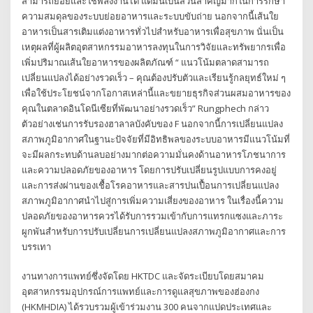
สามารถย่อยและใช้พลังงานได้ แต่มันเป็นส่วนสำคัญมากในการรักษา
ความสมดุลของระบบย่อยอาหารและระบบขับถ่าย นอกจากนี้เส้นใย
อาหารเป็นสารเติมแต่งอาหารทั่วไปสำหรับอาหารเพื่อสุขภาพ นั่นเป็น
เหตุผลที่ผู้ผลิตอุตสาหกรรมอาหารลงทุนในการวิจัยและทรัพยากรเพื่อ
เพิ่มปริมาณเส้นใยอาหารของผลิตภัณฑ์ “ แนวโน้มตลาดสามารถ
เปลี่ยนแปลงได้อย่างรวดเร็ว – คุณต้องปรับตัวและเรียนรู้กลยุทธ์ใหม่ ๆ
เพื่อใช้ประโยชน์จากโอกาสเหล่านี้และขยายธุรกิจส่วนผสมอาหารของ
คุณในตลาดอินโดนีเซียที่พัฒนาอย่างรวดเร็ว” Rungphech กล่าว
ตัวอย่างเช่นการรับรองฮาลาลบังคับของ F นอกจากนี้การเปลี่ยนแปลง
สภาพภูมิอากาศในฐานะปัจจัยที่มีอิทธิพลของระบบอาหารมีแนวโน้มที่
จะมีผลกระทบด้านลบอย่างมากต่อความมั่นคงด้านอาหารโภชนาการ
และความปลอดภัยของอาหาร โดยการปรับเปลี่ยนรูปแบบการคงอยู่
และการส่งผ่านของเชื้อโรคอาหารและสารปนเปื้อนการเปลี่ยนแปลง
สภาพภูมิอากาศนำไปสู่การเพิ่มความเสี่ยงของอาหาร ในเรื่องนี้ความ
ปลอดภัยของอาหารควรได้รับการรวมเข้ากับการแทรกแซงและภาระ
ผูกพันสำหรับการปรับเปลี่ยนการเปลี่ยนแปลงสภาพภูมิอากาศและการ
บรรเทา
งานทางการแพทย์ซึ่งจัดโดย HKTDC และจัดระเบียบโดยสมาคม
อุตสาหกรรมอุปกรณ์การแพทย์และการดูแลสุขภาพของฮ่องกง
(HKMHDIA) ได้รวบรวมผู้เข้าร่วมงาน 300 คนจากแปดประเทศและ