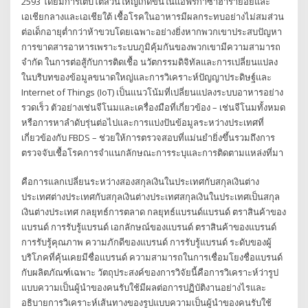
2593 โดยมีการเติบโตส่วนใหญ่เกิดขึ้นในแอฟริกาซาฮาราย่อยและ
เอเชียกลางและเอเชียใต้ เชื้อโรคในอาหารมีผลกระทบอย่างไม่สมส่วน
ต่อเด็กอายุต่ำกว่าห้าขวบโดยเฉพาะอย่างยิ่งหากพวกเขาประสบปัญหา
การขาดสารอาหารเพราะระบบภูมิคุ้มกันของพวกเขามีความสามารถ
จำกัด ในการต่อสู้กับการติดเชื้อ นวัตกรรมดิจิทัลและการเปลี่ยนแปลง
ในบริบทของข้อมูลขนาดใหญ่และการวิเคราะห์ปัญญาประดิษฐ์และ
Internet of Things (IoT) เป็นแนวโน้มที่เปลี่ยนแปลงระบบอาหารอย่าง
รวดเร็ว ตัวอย่างเช่นจีโนมและเครื่องมือที่เกี่ยวข้อง – เช่นจีโนมทั้งหมด
หรือการหาลำดับรุ่นต่อไปและการแบ่งปันข้อมูลระหว่างประเทศที่
เกี่ยวข้องกับ FBDS – ช่วยให้การตรวจสอบที่แม่นยำยิ่งขึ้นรวมถึงการ
ตรวจจับเชื้อโรคการจำแนกลักษณะการระบุและการติดตามแหล่งที่มา
คือการแลกเปลี่ยนระหว่างสองสกุลเงินในประเทศกับสกุลเงินต่าง
ประเทศต่างประเทศกับสกุลเงินต่างประเทศสกุลเงินในประเทศเป็นสกุล
เงินต่างประเทศ กลยุทธ์การตลาด กลยุทธ์แบรนด์แบรนด์ ตราสินค้าของ
แบรนด์ การรับรู้แบรนด์ เอกลักษณ์ของแบรนด์ ตราสินค้าของแบรนด์
การรับรู้คุณภาพ ความภักดีของแบรนด์ การรับรู้แบรนด์ ระดับของผู้
บริโภคที่คุ้นเคยมีชื่อแบรนด์ ความสามารถในการเชื่อมโยงชื่อแบรนด์
กับผลิตภัณฑ์เฉพาะ วัตถุประสงค์ของการวิจัยนี้คือการวิเคราะห์ว่ารูป
แบบความเป็นผู้นำของคนรับใช้มีผลต่อการปฏิบัติงานอย่างไรและ
อธิบายการวิเคราะห์เส้นทางของรูปแบบความเป็นผู้นำของคนรับใช้