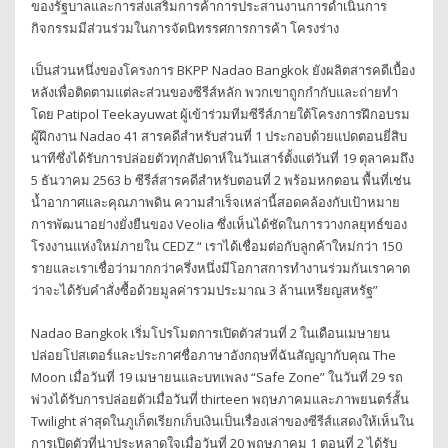
ของรัฐบาลและการส่งเสริมการค้าการประสานงานการดำเนินการ
กิจกรรมมีส่วนร่วมในการจัดนิทรรศการการค้า โครงร่าง
เป็นส่วนหนึ่งของโครงการ BKPP Nadao Bangkok ยังผลิตสารคดีเบื้อง
หลังเพื่อติดตามแต่ละส่วนของซีรีส์หลัก พวกเขาถูกกำกับและถ่ายทำ
โดย Patipol Teekayuwat ผู้เข้าร่วมทีมซีรีส์ภายใต้โครงการฝึกอบรม
ผู้ฝึกงาน Nadao 41 สารคดีสำหรับส่วนที่ 1 ประกอบด้วยแปดตอนยี่สิบ
นาทีซึ่งได้รับการปล่อยตัวทุกสัปดาห์ในวันเสาร์ตั้งแต่วันที่ 19 ตุลาคมถึง
5 ธันวาคม 2563 b ซีรีส์สารคดีสำหรับตอนที่ 2 พร้อมหกตอน พื้นที่เช่น
น้ำอากาศและคุณภาพดิน ความสำเร็จเหล่านี้สอดคล้องกับเป้าหมาย
การพัฒนาอย่างยั่งยืนของ Veolia ซึ่งเห็นได้ชัดในการวางกลยุทธ์ของ
โรงงานแห่งใหม่ภายใน CEDZ “ เราได้เชื่อมต่อกับลูกค้าใหม่กว่า 150
รายและเราเชื่อว่ามากกว่าครึ่งหนึ่งมีโอกาสการทำงานร่วมกันเราคาด
ว่าจะได้รับคำสั่งซื้อด้วยมูลค่ารวมประมาณ 3 ล้านเหรียญสหรัฐ”
Nadao Bangkok เริ่มโปรโมตการเปิดตัวส่วนที่ 2 ในเดือนเมษายน
ปล่อยโปสเตอร์และประกาศชื่อภาษาอังกฤษที่ฉันสัญญากับคุณ The
Moon เมื่อวันที่ 19 เมษายนและบทเพลง “Safe Zone” ในวันที่ 29 รถ
พ่วงได้รับการปล่อยตัวเมื่อวันที่ thirteen พฤษภาคมและภาพยนตร์สั้น
Twilight ล่าสุดในภูเก็ตเรียกเก็บเงินเป็นเรื่องเล่าของซีรีส์แสดงให้เห็นใน
การเปิดตัวที่น่าประหลาดใจเมื่อวันที่ 20 พฤษภาคม 1 ตอนที่ 2 ได้รับ