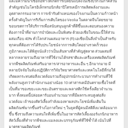
และมีความน่าเชื่อถือทำให้เกิดการเปลี่ยนแปลงในเชิงบวกในภาคส่วน
สำคัญเช่นไมโครอิเล็กทรอนิกส์ยาปิโตรเคมีการผลิตพลังงานและ
อุตสาหกรรมอาหาร การเข้ารับตำแหน่งของโรงงานเป็นความก้าวหน้า
ครั้งสำคัญในการริเริ่มการเติบโตของ Veolia ในตลาดจีนโดยขยาย
ขอบเขตการให้บริการเพื่อสนับสนุนลูกค้าที่ดีขึ้นและตอบสนองความ
ต้องการน้ำที่ผ่านการบำบัดและเป็นพิเศษ ด้วยเอเชียในขณะนี้ให้ส่วน
ผสมเกือบ 40% ทั่วโลกส่วนผสมอาหาร (FI) เอเชียเป็นสิ่งจำเป็นสำหรับ
ทุกคนที่ต้องการได้รับประโยชน์จากการเติบโตอย่างรวดเร็วของ
ภูมิภาคและได้พิสูจน์แล้วว่าเป็นเส้นทางที่สำคัญสู่ตลาด ส่วนผสมที่
หลากหลายรวมถึงอาหารที่ใช้งานได้รสชาติและเครื่องเทศผลิตภัณฑ์
จากพืชผลิตภัณฑ์เสริมอาหาร/สารอาหารและอื่น ๆ อีกมากมาย มี
หลายปัจจัยในห้องปฏิบัติการวิจัยวิทยาศาสตร์และเทคโนโลยีที่ก่อให้
เกิดผลกระทบต่อสิ่งแวดล้อมรวมถึงอุปกรณ์กระบวนการทำงานที่ใช้
พลังงานสูงกว่าสำนักงานอย่างน้อย 10 เท่าสารเคมีอันตรายเชื้อโรคที่
เป็นที่มาของขยะและขยะอันตรายและพลาสติกใช้ครั้งเดียวจำนวน
มาก ทั้งหมดนี้ปล่อยคาร์บอนจำนวนมากที่มีผลกระทบสูงต่อสิ่ง
แวดล้อม เจ้าของสัตว์เลี้ยงกำลังมองหาผลประโยชน์เพิ่มเติมใน
ผลิตภัณฑ์มากขึ้นสร้างโอกาสใหม่ ๆ ในยุคที่ผู้คนมีสติสิ่งแวดล้อมมาก
ขึ้น ซึ่งรวมถึงความสนใจที่เพิ่มขึ้นในอาหารสัตว์เลี้ยงออร์แกนิกอาหาร
สัตว์เลี้ยงที่ทำจากพืชและแมลงและบรรจุภัณฑ์ที่ใช้ซ้ำได้ เน้นไปที่
มาตรฐานผลิตภัณฑ์