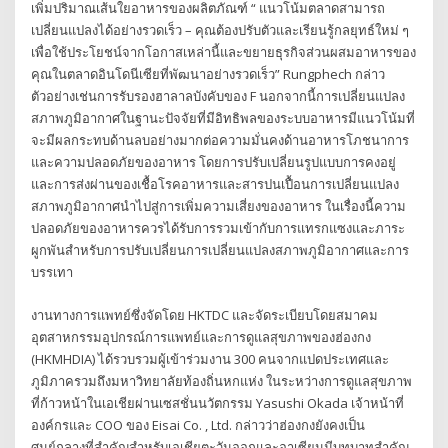
เพิ่มปริมาณเส้นใยอาหารของผลิตภัณฑ์ “ แนวโน้มตลาดสามารถ
เปลี่ยนแปลงได้อย่างรวดเร็ว – คุณต้องปรับตัวและเรียนรู้กลยุทธ์ใหม่ ๆ
เพื่อใช้ประโยชน์จากโอกาสเหล่านี้และขยายธุรกิจส่วนผสมอาหารของ
คุณในตลาดอินโดนีเซียที่พัฒนาอย่างรวดเร็ว” Rungphech กล่าว
ตัวอย่างเช่นการรับรองฮาลาลบังคับของ F นอกจากนี้การเปลี่ยนแปลง
สภาพภูมิอากาศในฐานะปัจจัยที่มีอิทธิพลของระบบอาหารมีแนวโน้มที่
จะมีผลกระทบด้านลบอย่างมากต่อความมั่นคงด้านอาหารโภชนาการ
และความปลอดภัยของอาหาร โดยการปรับเปลี่ยนรูปแบบการคงอยู่
และการส่งผ่านของเชื้อโรคอาหารและสารปนเปื้อนการเปลี่ยนแปลง
สภาพภูมิอากาศนำไปสู่การเพิ่มความเสี่ยงของอาหาร ในเรื่องนี้ความ
ปลอดภัยของอาหารควรได้รับการรวมเข้ากับการแทรกแซงและภาระ
ผูกพันสำหรับการปรับเปลี่ยนการเปลี่ยนแปลงสภาพภูมิอากาศและการ
บรรเทา
งานทางการแพทย์ซึ่งจัดโดย HKTDC และจัดระเบียบโดยสมาคม
อุตสาหกรรมอุปกรณ์การแพทย์และการดูแลสุขภาพของฮ่องกง
(HKMHDIA) ได้รวบรวมผู้เข้าร่วมงาน 300 คนจากแปดประเทศและ
ภูมิภาครวมถึงมหาวิทยาลัยท้องถิ่นหกแห่ง ในระหว่างการดูแลสุขภาพ
ที่ก้าวหน้าในเอเชียผ่านเซสชั่นนวัตกรรม Yasushi Okada เจ้าหน้าที่
องค์กรและ COO ของ Eisai Co. , Ltd. กล่าวว่าฮ่องกงยังคงเป็น
ศูนย์กลางที่สำคัญสำหรับเอเชียตะวันออกและอาเซียนมีบทบาทสำคัญ