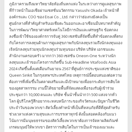
ภูมิภาครวมถึงมหาวิทยาลัยท้องถิ่นหกแห่ง ในระหว่างการดูแลสุขภาพ
ที่ก้าวหน้าในเอเชียผ่านเซสชั่นนวัตกรรม Yasushi Okada เจ้าหน้าที่
องค์กรและ COO ของ Eisai Co. , Ltd. กล่าวว่าฮ่องกงยังคงเป็น
ศูนย์กลางที่สำคัญสำหรับเอเชียตะวันออกและอาเซียนมีบทบาทสำคัญ
ในการพัฒนาวิทยาศาสตร์เทคโนโลยีการเงินและเศรษฐกิจ ข้อตกลง
ลงชื่อเข้าใช้ขององค์กรการจับคู่ 360 เซสชันที่จัดขึ้นที่ทำข้อตกลงที่ตรง
กับโครงการลงทุนด้านการดูแลสุขภาพกับนักลงทุนรวมถึงนักลงทุนแอง
เจิลนักลงทุนร่วมทุนนักลงทุนร่วมทุนของ บริษัท บริษัท เอกชนและ
สำนักงานครอบครัว มากกว่า 360 เซสชัน Oneon-One ระหว่างนัก
ลงทุนและเจ้าของโครงการเกิดขึ้น Sub-Headline Vitafoods Asia
2024 เกิดขึ้นตั้งแต่เดือนกันยายน 2567 ที่ศูนย์การประชุมแห่งชาติของ
Queen Sirikit ในกรุงเทพฯประเทศไทย เหตุการณ์นี้ตอบสนองต่อความ
ต้องการที่เพิ่มขึ้นในตลาดเสริมและมีเป้าหมายเพื่อยกระดับการเติบโต
ของอุตสาหกรรม งานนี้ได้ขยายพื้นที่จัดแสดงเพื่อรองรับผู้เข้าร่วม
ประชุมกว่า 10,000 คนและ บริษัท ชั้นนำชั้นนำกว่า 500 แห่งจากทั่ว
โลก ผู้บริโภครู้สึกอยากจะหลบหนีภาระของกิจวัตรและปัญหาในชีวิต
ประจำวันของพวกเขา สัตว์เลี้ยงทำหน้าที่เป็นที่หลบภัยที่ดีที่สุดสำหรับ
ช่วงเวลาแห่งความสุขและการบรรเทาทุกข์ ดังนั้นสอดคล้องกับแนว
โน้มการมีมนุษยธรรมของสัตว์เลี้ยงพวกเขาต้องการจัดหาผลิตภัณฑ์
เกรดมนุษย์ให้พวกเขา อัตราการเติบโตในการเป็นเจ้าของแมวและ