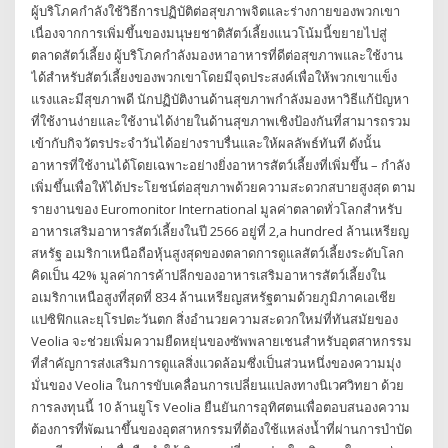
ผู้บริโภคกำลังใช้วิธีการปฏิบัติต่อสุขภาพจิตและร่างกายของพวกเขา
เนื่องจากการเพิ่มขึ้นของมนุษยชาติสัตว์เลี้ยงแนวโน้มนี้ขยายไปสู่
ตลาดสัตว์เลี้ยง ผู้บริโภคกำลังมองหาอาหารที่ดีต่อสุขภาพและใช้งาน
ได้สำหรับสัตว์เลี้ยงของพวกเขาโดยมีจุดประสงค์เพื่อให้พวกเขาแข็ง
แรงและมีสุขภาพดี นักปฏิบัติงานด้านสุขภาพกำลังมองหาวิธีแก้ปัญหา
ที่ใช้งานง่ายและใช้งานได้ง่ายในด้านสุขภาพเชิงป้องกันที่สามารถรวม
เข้ากับกิจวัตรประจำวันได้อย่างราบรื่นและให้ผลลัพธ์ทันที ดังนั้น
อาหารที่ใช้งานได้โดยเฉพาะอย่างยิ่งอาหารสัตว์เลี้ยงที่เพิ่มขึ้น – กำลัง
เพิ่มขึ้นเพื่อให้ได้ประโยชน์ต่อสุขภาพด้วยความสะดวกสบายสูงสุด ตาม
รายงานของ Euromonitor International มูลค่าตลาดทั่วโลกสำหรับ
อาหารเสริมอาหารสัตว์เลี้ยงในปี 2566 อยู่ที่ 2,a hundred ล้านเหรียญ
สหรัฐ อเมริกาเหนือถือหุ้นสูงสุดของตลาดการดูแลสัตว์เลี้ยงระดับโลก
คิดเป็น 42% มูลค่าการค้าปลีกของอาหารเสริมอาหารสัตว์เลี้ยงใน
อเมริกาเหนือสูงที่สุดที่ 834 ล้านเหรียญสหรัฐตามด้วยภูมิภาคเอเชีย
แปซิฟิกและยุโรปตะวันตก สิ่งอำนวยความสะดวกใหม่ที่ทันสมัยของ
Veolia จะช่วยเพิ่มความยืดหยุ่นของซัพพลายเชนสำหรับอุตสาหกรรม
ที่สำคัญการส่งเสริมการดูแลสิ่งแวดล้อมซึ่งเป็นส่วนหนึ่งของความมุ่ง
มั่นของ Veolia ในการขับเคลื่อนการเปลี่ยนแปลงทางนิเวศวิทยา ด้วย
การลงทุนนี้ 10 ล้านยูโร Veolia ยืนยันการอุทิศตนเพื่อตอบสนองความ
ต้องการที่พัฒนาขึ้นของอุตสาหกรรมที่ต้องใช้แหล่งน้ำที่ผ่านการบำบัด