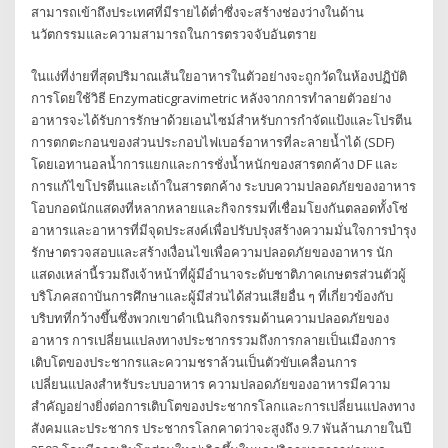
สามารถเข้าถึงประเทศที่มีรายได้ต่ำซึ่งจะสร้างช่องว่างในด้าน
นวัตกรรมและความสามารถในการตรวจจับอันตราย
ในแง่ที่ง่ายที่สุดปริมาณเส้นใยอาหารในตัวอย่างจะถูกวัดในห้องปฏิบัติ
การโดยใช้วิธี Enzymaticgravimetric หลังจากการทำลายตัวอย่าง
อาหารจะได้รับการรักษาด้วยเอนไซม์สำหรับการกำจัดแป้งและโปรตีน
การตกตะกอนของส่วนประกอบไฟเบอร์อาหารที่ละลายน้ำได้ (SDF)
โดยเอทานอลน้ำการแยกและการชั่งน้ำหนักของสารตกค้าง DF และ
การแก้ไขโปรตีนและเถ้าในสารตกค้าง ระบบความปลอดภัยของอาหาร
โอบกอดนักแสดงที่หลากหลายและกิจกรรมที่เชื่อมโยงกันตลอดทั้งโซ่
อาหารและอาหารที่มีจุดประสงค์เพื่อปรับปรุงสร้างความมั่นใจการบำรุง
รักษาตรวจสอบและสร้างเงื่อนไขเพื่อความปลอดภัยของอาหาร นัก
แสดงเหล่านี้รวมถึงเจ้าหน้าที่ผู้มีอำนาจระดับชาติภาคเกษตรส่วนตัวผู้
บริโภคสถาบันการศึกษาและผู้มีส่วนได้ส่วนเสียอื่น ๆ ที่เกี่ยวข้องกับ
บริบทที่กว้างขึ้นซึ่งพวกเขาดำเนินกิจกรรมด้านความปลอดภัยของ
อาหาร การเปลี่ยนแปลงทางประชากรรวมถึงการกลายเป็นเมืองการ
เติบโตของประชากรและความชราล้วนเป็นตัวขับเคลื่อนการ
เปลี่ยนแปลงสำหรับระบบอาหาร ความปลอดภัยของอาหารมีความ
สำคัญอย่างยิ่งต่อการเติบโตของประชากรโลกและการเปลี่ยนแปลงทาง
สังคมและประชากร ประชากรโลกคาดว่าจะสูงถึง 9.7 พันล้านภายในปี