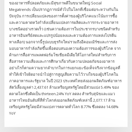
ของอาหารที่ปลอดภัยและมีสุขภาพดีในขนาดใหญ่ Social
Megatrends เป็นปรากฏการณ์ทั่วไปในโลกที่เชื่อมต่อระหว่างกันใน
ปัจจุบัน การเปลี่ยนแปลงของการตั้งค่าของผู้บริโภคแนวโน้มการซื้อ
และความคาดหวังกำลังเปลี่ยนแปลงการผลิตและการกระจายอาหาร
บางชนิดอย่างรวดเร็ว (เช่นความต้องการในประชากรบางชนิดสำหรับ
อาหารอินทรีย์สดและแปรรูปน้อยลงและความต้องการแหล่งโปรตีน
ทางเลือก) นอกจากนี้รูปแบบธุรกิจใหม่รวมถึงอีคอมเมิร์ซและการส่ง
มอบอาหารกำลังเกิดขึ้นเพื่อตอบสนองความต้องการของผู้บริโภค จาก
ด้านการสื่อสารแพลตฟอร์มโซเชียลมีเดียให้โอกาสใหม่สำหรับการ
สื่อสารความเสี่ยงและการศึกษาเกี่ยวกับความปลอดภัยของอาหาร
อย่างไรก็ตามความยากลำบากในการแยกแยะข้อเท็จจริงจากข้อมูลที่
ทำให้เข้าใจผิดอาจนำไปสู่การสูญเสียความไว้วางใจของผู้บริโภคใน
ภาคอาหารและรัฐบาล ในปี 2023 ประเทศไทยส่งออกผลิตภัณฑ์อาหาร
สัตว์เลี้ยงมูลค่า 2,437.61 ล้านเหรียญสหรัฐโดยมีส่วนแบ่ง 5.49% ของ
ตลาดโลกซึ่งคิดเป็น thirteen.24% YoY ลดลง สำหรับสุนัขและแมว
อาหารไทยอันดับที่สี่ทั่วโลกส่งออกผลิตภัณฑ์เหล่านี้ 2,077.17 ล้าน
เหรียญสหรัฐโดยมีส่วนแบ่งการตลาดทั่วโลก 8.77% ซึ่งลดลง 14.68%
YoY