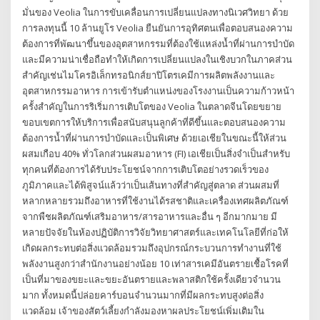
มั่นของ Veolia ในการขับเคลื่อนการเปลี่ยนแปลงทางนิเวศวิทยา ด้วย
การลงทุนนี้ 10 ล้านยูโร Veolia ยืนยันการอุทิศตนเพื่อตอบสนองความ
ต้องการที่พัฒนาขึ้นของอุตสาหกรรมที่ต้องใช้แหล่งน้ำที่ผ่านการบำบัด
และมีความน่าเชื่อถือทำให้เกิดการเปลี่ยนแปลงในเชิงบวกในภาคส่วน
สำคัญเช่นไมโครอิเล็กทรอนิกส์ยาปิโตรเคมีการผลิตพลังงานและ
อุตสาหกรรมอาหาร การเข้ารับตำแหน่งของโรงงานเป็นความก้าวหน้า
ครั้งสำคัญในการริเริ่มการเติบโตของ Veolia ในตลาดจีนโดยขยาย
ขอบเขตการให้บริการเพื่อสนับสนุนลูกค้าที่ดีขึ้นและตอบสนองความ
ต้องการน้ำที่ผ่านการบำบัดและเป็นพิเศษ ด้วยเอเชียในขณะนี้ให้ส่วน
ผสมเกือบ 40% ทั่วโลกส่วนผสมอาหาร (FI) เอเชียเป็นสิ่งจำเป็นสำหรับ
ทุกคนที่ต้องการได้รับประโยชน์จากการเติบโตอย่างรวดเร็วของ
ภูมิภาคและได้พิสูจน์แล้วว่าเป็นเส้นทางที่สำคัญสู่ตลาด ส่วนผสมที่
หลากหลายรวมถึงอาหารที่ใช้งานได้รสชาติและเครื่องเทศผลิตภัณฑ์
จากพืชผลิตภัณฑ์เสริมอาหาร/สารอาหารและอื่น ๆ อีกมากมาย มี
หลายปัจจัยในห้องปฏิบัติการวิจัยวิทยาศาสตร์และเทคโนโลยีที่ก่อให้
เกิดผลกระทบต่อสิ่งแวดล้อมรวมถึงอุปกรณ์กระบวนการทำงานที่ใช้
พลังงานสูงกว่าสำนักงานอย่างน้อย 10 เท่าสารเคมีอันตรายเชื้อโรคที่
เป็นที่มาของขยะและขยะอันตรายและพลาสติกใช้ครั้งเดียวจำนวน
มาก ทั้งหมดนี้ปล่อยคาร์บอนจำนวนมากที่มีผลกระทบสูงต่อสิ่ง
แวดล้อม เจ้าของสัตว์เลี้ยงกำลังมองหาผลประโยชน์เพิ่มเติมใน