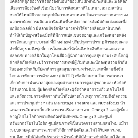
แคลอรี่ที่ถูกต้องการเรียกร้องเนื้อหาของเส้นใยที่เหมาะสมและเพื่อหลีก
เลี่ยงการฟ้องร้องที่เชื่อมโยงกับการติดฉลากที่ไม่เหมาะสม เมลานิน
ช่วยให้โทนสีผิวของมนุษย์มีความหลากหลายในความหลากหลายของ
พวกเขาด้วยการผลิตเมลานินเพิ่มขึ้นหลังจากการสัมผัสกับแสงแดดเพื่อ
ปกป้องเซลล์ผิว มีหลายปัจจัยที่สามารถทำให้การผลิตเมลานินปกติ
ทำให้เกิดปัญหาเรื่องเม็ดสีที่มีการแปลเช่นจุดอายุและเครื่องหมายหลัง
การอักเสบ สูตร L’Oréal ที่มี Melasyl ปรับปรุงการปรากฏตัวของจุดด่าง
ดำที่มีอยู่รวมถึงชุดที่ถาวรโดยแสดงให้เห็นถึงประสิทธิภาพและความ
ปลอดภัยทางคลินิกในทุกโทนสีผิว ผู้นำด้านการดูแลสุขภาพระดับโลกผู้
ค้าผลิตภัณฑ์และบริการทางการแพทย์ผู้เริ่มต้นและนักลงทุนรวมตัวกัน
ในฮ่องกงสำหรับสัปดาห์การดูแลสุขภาพระหว่างประเทศที่สามซึ่งจัด
โดยสภาพัฒนาการค้าฮ่องกง (HKTDC) เพื่อมีส่วนร่วมในการสนทนา
เกี่ยวกับการพัฒนาล่าสุดของอุตสาหกรรมการดูแลสุขภาพและหัวข้อที่
ได้รับความนิยม ผู้ผลิตผลิตภัณฑ์และผู้จัดจำหน่ายรวมถึงเทคโนโลยี
และนวัตกรรมการผลิตจากต้นน้ำถึงปลายน้ำ เหตุการณ์รวมถึงกิจกรรม
และการประชุมต่าง ๆ เช่น Mainstage Theatre และ Nutrafocus นำ
เสนอการสัมมนาเกี่ยวกับอาหารเสริมอาหารจาก Omega-3 และผู้เชี่ยว
ชาญโปรไบโอติกเขตผลิตภัณฑ์พิเศษเช่น Omega-3 และศูนย์
ทรัพยากรโปรไบโอติก ศูนย์สุขภาพที่เป็นนวัตกรรมส่วนผสมใหม่ แม้ว่า
ระบบควบคุมอาหารจะรวมถึงวิธีการที่บังคับและไม่ได้รับผลกระทบ
รวมถึงการมีปฏิสัมพันธ์ระหว่างเจ้าหน้าที่ผู้มีอำนาจกับผู้มีส่วนได้ส่วน