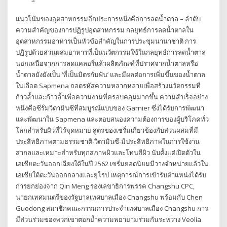
แนวโน้มของอุตสาหกรรมอีกประการหนึ่งคือการลดน้ำตาล – ลำดับ
ความสำคัญของการปฏิรูปอุตสาหกรรม กลยุทธ์การลดน้ำตาลใน
อุตสาหกรรมอาหารเป็นหัวข้อสำคัญในการประชุมนานาชาติ การ
ปฏิรูปด้วยส่วนผสมอาหารที่เป็นนวัตกรรมใช้ในกลยุทธ์การลดน้ำตาล
นอกเหนือจากการลดแคลอรี่แล้วผลิตภัณฑ์ที่ปราศจากน้ำตาลหรือ
น้ำตาลยังยังเป็น ‘ที่เป็นมิตรกับฟัน’ และมีผลต่อการเพิ่มขึ้นของน้ำตาล
ในเลือด Sapmena ถอดรหัสความหลากหลายเพื่อสร้างนวัตกรรมที่
ก้าวล้ำและก้าวล้ำเพื่อความงามที่ครอบคลุมมากขึ้น ความสำเร็จอย่าง
หนึ่งคือซีรั่มวิตามินซีที่สมบูรณ์แบบของ Garnier ซึ่งได้รับการพัฒนา
และพัฒนาใน Sapmena และตอบสนองความต้องการของผู้บริโภคทั่ว
โลกสำหรับผิวที่ไร้จุดหมาย สูตรของเซรั่มเกี่ยวข้องกับส่วนผสมที่มี
ประสิทธิภาพตามธรรมชาติ-วิตามินซี-มีประสิทธิภาพในการใช้งาน
สากลและเหมาะสำหรับทุกสภาพผิวและโทนสีผิว นับตั้งแต่เปิดตัวใน
เอเชียตะวันออกเฉียงใต้ในปี 2562 เซรั่มยอดนิยมมีวางจำหน่ายแล้วใน
เอเชียใต้ตะวันออกกลางและยุโรป เหตุการณ์การเข้ารับตำแหน่งได้รับ
การยกย่องจาก Qin Meng รองเลขาธิการพรรค Changshu CPC,
นายกเทศมนตรีของรัฐบาลเทศบาลเมือง Changshu พร้อมกับ Chen
Guodong สมาชิกคณะกรรมการประจำเทศบาลเมือง Changshu การ
มีส่วนร่วมของพวกเขาตอกย้ำความพยายามร่วมกันระหว่าง Veolia