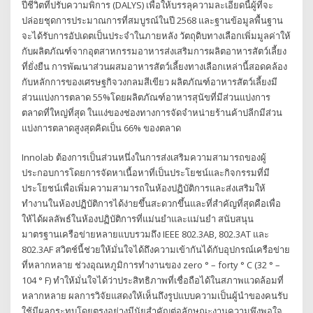
ปีชีวิตที่ปรับความพิการ (DALYS) เพื่อให้บรรลุความละเอียดนี้ผู้ที่จะ
ปล่อยชุดการประมาณการที่สมบูรณ์ในปี 2568 และฐานข้อมูลพื้นฐาน
จะได้รับการอัปเดตเป็นประจำในภายหลัง วัตถุดิบทางเลือกเพิ่มมูลค่าให้
กับผลิตภัณฑ์จากอุตสาหกรรมอาหารส่งเสริมการผลิตอาหารสัตว์เลี้ยง
ที่ยั่งยืน การพัฒนาส่วนผสมอาหารสัตว์เลี้ยงทางเลือกเหล่านี้สอดคล้อง
กับหลักการของเศรษฐกิจวงกลมสีเขียว ผลิตภัณฑ์อาหารสัตว์เลี้ยงมี
ส่วนแบ่งการตลาด 55%โดยผลิตภัณฑ์อาหารสุนัขที่มีส่วนแบ่งการ
ตลาดที่ใหญ่ที่สุด ในแง่ของช่องทางการจัดจำหน่ายร้านค้าปลีกมีส่วน
แบ่งการตลาดสูงสุดคิดเป็น 66% ของตลาด
Innolab ต้องการเป็นส่วนหนึ่งในการส่งเสริมความสามารถของผู้
ประกอบการโดยการจัดหาเนื้อหาที่เป็นประโยชน์และกิจกรรมที่มี
ประโยชน์เพื่อเพิ่มความสามารถในห้องปฏิบัติการและส่งเสริมให้
ทำงานในห้องปฏิบัติการได้ง่ายขึ้นสะดวกขึ้นและที่สำคัญที่สุดคือเพื่อ
ให้ได้ผลลัพธ์ในห้องปฏิบัติการที่แม่นยำและแม่นยำ สนับสนุน
มาตรฐานเครือข่ายหลายแบบรวมถึง IEEE 802.3AB, 802.3AT และ
802.3AF สวิตช์นี้ช่วยให้มั่นใจได้ถึงความเข้ากันได้กับอุปกรณ์เครือข่าย
ที่หลากหลาย ช่วงอุณหภูมิการทำงานของ zero ° – forty ° C (32 ° –
104 ° F) ทำให้มั่นใจได้ว่าประสิทธิภาพที่เชื่อถือได้ในสภาพแวดล้อมที่
หลากหลาย ผลการวิจัยแสดงให้เห็นถึงรูปแบบความเป็นผู้นำของคนรับ
ใช้มีผลกระทบโดยตรงอย่างมีนัยสำคัญต่อลักษณะงานความพึงพอใจ