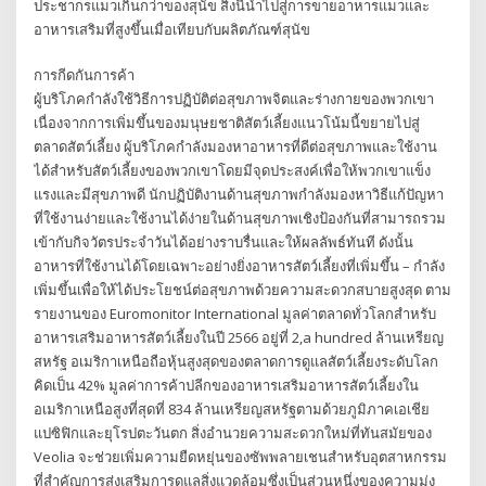
ประชากรแมวเกินกว่าของสุนัข สิ่งนี้นำไปสู่การขายอาหารแมวและ
อาหารเสริมที่สูงขึ้นเมื่อเทียบกับผลิตภัณฑ์สุนัข
การกีดกันการค้า
ผู้บริโภคกำลังใช้วิธีการปฏิบัติต่อสุขภาพจิตและร่างกายของพวกเขา
เนื่องจากการเพิ่มขึ้นของมนุษยชาติสัตว์เลี้ยงแนวโน้มนี้ขยายไปสู่
ตลาดสัตว์เลี้ยง ผู้บริโภคกำลังมองหาอาหารที่ดีต่อสุขภาพและใช้งาน
ได้สำหรับสัตว์เลี้ยงของพวกเขาโดยมีจุดประสงค์เพื่อให้พวกเขาแข็ง
แรงและมีสุขภาพดี นักปฏิบัติงานด้านสุขภาพกำลังมองหาวิธีแก้ปัญหา
ที่ใช้งานง่ายและใช้งานได้ง่ายในด้านสุขภาพเชิงป้องกันที่สามารถรวม
เข้ากับกิจวัตรประจำวันได้อย่างราบรื่นและให้ผลลัพธ์ทันที ดังนั้น
อาหารที่ใช้งานได้โดยเฉพาะอย่างยิ่งอาหารสัตว์เลี้ยงที่เพิ่มขึ้น – กำลัง
เพิ่มขึ้นเพื่อให้ได้ประโยชน์ต่อสุขภาพด้วยความสะดวกสบายสูงสุด ตาม
รายงานของ Euromonitor International มูลค่าตลาดทั่วโลกสำหรับ
อาหารเสริมอาหารสัตว์เลี้ยงในปี 2566 อยู่ที่ 2,a hundred ล้านเหรียญ
สหรัฐ อเมริกาเหนือถือหุ้นสูงสุดของตลาดการดูแลสัตว์เลี้ยงระดับโลก
คิดเป็น 42% มูลค่าการค้าปลีกของอาหารเสริมอาหารสัตว์เลี้ยงใน
อเมริกาเหนือสูงที่สุดที่ 834 ล้านเหรียญสหรัฐตามด้วยภูมิภาคเอเชีย
แปซิฟิกและยุโรปตะวันตก สิ่งอำนวยความสะดวกใหม่ที่ทันสมัยของ
Veolia จะช่วยเพิ่มความยืดหยุ่นของซัพพลายเชนสำหรับอุตสาหกรรม
ที่สำคัญการส่งเสริมการดูแลสิ่งแวดล้อมซึ่งเป็นส่วนหนึ่งของความมุ่ง