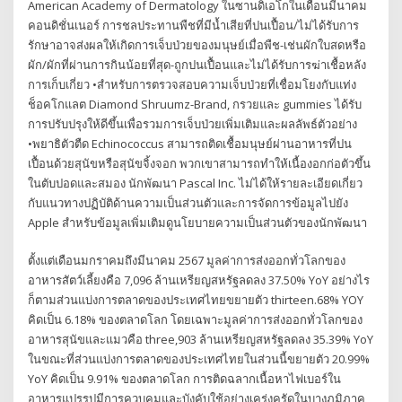
American Academy of Dermatology ในซานดิเอโกในเดือนมีนาคม
คอนดิชั่นเนอร์ การชลประทานพืชที่มีน้ำเสียที่ปนเปื้อน/ไม่ได้รับการ
รักษาอาจส่งผลให้เกิดการเจ็บป่วยของมนุษย์เมื่อพืช-เช่นผักใบสดหรือ
ผัก/ผักที่ผ่านการกินน้อยที่สุด-ถูกปนเปื้อนและไม่ได้รับการฆ่าเชื้อหลัง
การเก็บเกี่ยว •สำหรับการตรวจสอบความเจ็บป่วยที่เชื่อมโยงกับแท่ง
ช็อคโกแลต Diamond Shruumz-Brand, กรวยและ gummies ได้รับ
การปรับปรุงให้ดีขึ้นเพื่อรวมการเจ็บป่วยเพิ่มเติมและผลลัพธ์ตัวอย่าง
•พยาธิตัวตืด Echinococcus สามารถติดเชื้อมนุษย์ผ่านอาหารที่ปน
เปื้อนด้วยสุนัขหรือสุนัขจิ้งจอก พวกเขาสามารถทำให้เนื้องอกก่อตัวขึ้น
ในตับปอดและสมอง นักพัฒนา Pascal Inc. ไม่ได้ให้รายละเอียดเกี่ยว
กับแนวทางปฏิบัติด้านความเป็นส่วนตัวและการจัดการข้อมูลไปยัง
Apple สำหรับข้อมูลเพิ่มเติมดูนโยบายความเป็นส่วนตัวของนักพัฒนา
ตั้งแต่เดือนมกราคมถึงมีนาคม 2567 มูลค่าการส่งออกทั่วโลกของ
อาหารสัตว์เลี้ยงคือ 7,096 ล้านเหรียญสหรัฐลดลง 37.50% YoY อย่างไร
ก็ตามส่วนแบ่งการตลาดของประเทศไทยขยายตัว thirteen.68% YOY
คิดเป็น 6.18% ของตลาดโลก โดยเฉพาะมูลค่าการส่งออกทั่วโลกของ
อาหารสุนัขและแมวคือ three,903 ล้านเหรียญสหรัฐลดลง 35.39% YoY
ในขณะที่ส่วนแบ่งการตลาดของประเทศไทยในส่วนนี้ขยายตัว 20.99%
YoY คิดเป็น 9.91% ของตลาดโลก การติดฉลากเนื้อหาไฟเบอร์ใน
อาหารแปรรูปมีการควบคุมและบังคับใช้อย่างเคร่งครัดในบางภูมิภาค