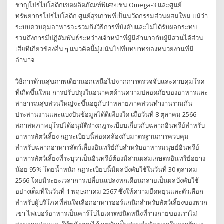
ชาญโปรไบโอติกเขตผลิตภัณฑ์พิเศษเช่น Omega-3 และศูนย์
ทรัพยากรโปรไบโอติก ศูนย์สุขภาพที่เป็นนวัตกรรมส่วนผสมใหม่ แม้ว่า
ระบบควบคุมอาหารจะรวมถึงวิธีการที่บังคับและไม่ได้รับผลกระทบ
รวมถึงการมีปฏิสัมพันธ์ระหว่างเจ้าหน้าที่ผู้มีอำนาจกับผู้มีส่วนได้ส่วน
เสียที่เกี่ยวข้องอื่น ๆ แนวคิดนี้มุ่งเน้นไปที่บทบาทของหน่วยงานที่มี
อำนาจ
วิธีการด้านสุขภาพเดียวนอกเหนือไปจากการตรวจจับและควบคุมโรค
ที่เกิดขึ้นใหม่ การปรับปรุงในอนาคตด้านความปลอดภัยของอาหารและ
สาธารณสุขส่วนใหญ่จะขึ้นอยู่กับว่าหลายภาคส่วนทำงานร่วมกัน
ประสานงานและแบ่งปันข้อมูลได้ดีเพียงใด เมื่อวันที่ 8 ตุลาคม 2566
สภาสหภาพยุโรปได้อนุมัติร่างกฎระเบียบเกี่ยวกับฉลากอินทรีย์สำหรับ
อาหารสัตว์เลี้ยง กฎระเบียบนี้สอดคล้องกับมาตรฐานการควบคุม
สำหรับฉลากอาหารสัตว์เลี้ยงอินทรีย์กับสำหรับอาหารมนุษย์อินทรีย์
อาหารสัตว์เลี้ยงที่ระบุว่าเป็นอินทรีย์ต้องมีส่วนผสมเกษตรอินทรีย์อย่าง
น้อย 95% โดยน้ำหนัก กฎระเบียบนี้มีผลบังคับใช้ในวันที่ 30 ตุลาคม
2566 โดยมีระยะเวลาการเปลี่ยนแปลงหกเดือนกลายเป็นผลบังคับใช้
อย่างเต็มที่ในวันที่ 1 พฤษภาคม 2567 ซึ่งให้ความยืดหยุ่นและตัวเลือก
สำหรับผู้บริโภคที่สนใจเลือกอาหารออร์แกนิกสำหรับสัตว์เลี้ยงของพวก
เขา ไฟเบอร์อาหารเป็นคาร์โบไฮเดรตชนิดหนึ่งที่ร่างกายของเราไม่