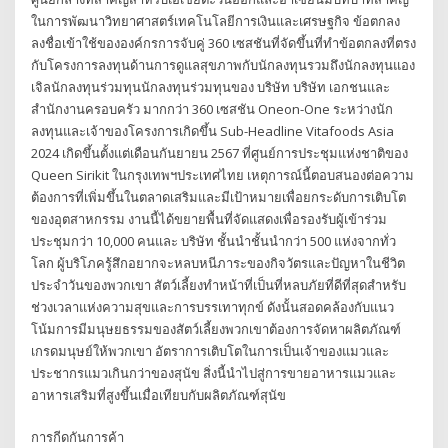
ในการพัฒนาวิทยาศาสตร์เทคโนโลยีการเงินและเศรษฐกิจ ข้อตกลง
ลงชื่อเข้าใช้ขององค์กรการจับคู่ 360 เซสชันที่จัดขึ้นที่ทำข้อตกลงที่ตรง
กับโครงการลงทุนด้านการดูแลสุขภาพกับนักลงทุนรวมถึงนักลงทุนแอง
เจิลนักลงทุนร่วมทุนนักลงทุนร่วมทุนของ บริษัท บริษัท เอกชนและ
สำนักงานครอบครัว มากกว่า 360 เซสชัน Oneon-One ระหว่างนัก
ลงทุนและเจ้าของโครงการเกิดขึ้น Sub-Headline Vitafoods Asia
2024 เกิดขึ้นตั้งแต่เดือนกันยายน 2567 ที่ศูนย์การประชุมแห่งชาติของ
Queen Sirikit ในกรุงเทพฯประเทศไทย เหตุการณ์นี้ตอบสนองต่อความ
ต้องการที่เพิ่มขึ้นในตลาดเสริมและมีเป้าหมายเพื่อยกระดับการเติบโต
ของอุตสาหกรรม งานนี้ได้ขยายพื้นที่จัดแสดงเพื่อรองรับผู้เข้าร่วม
ประชุมกว่า 10,000 คนและ บริษัท ชั้นนำชั้นนำกว่า 500 แห่งจากทั่ว
โลก ผู้บริโภครู้สึกอยากจะหลบหนีภาระของกิจวัตรและปัญหาในชีวิต
ประจำวันของพวกเขา สัตว์เลี้ยงทำหน้าที่เป็นที่หลบภัยที่ดีที่สุดสำหรับ
ช่วงเวลาแห่งความสุขและการบรรเทาทุกข์ ดังนั้นสอดคล้องกับแนว
โน้มการมีมนุษยธรรมของสัตว์เลี้ยงพวกเขาต้องการจัดหาผลิตภัณฑ์
เกรดมนุษย์ให้พวกเขา อัตราการเติบโตในการเป็นเจ้าของแมวและ
ประชากรแมวเกินกว่าของสุนัข สิ่งนี้นำไปสู่การขายอาหารแมวและ
อาหารเสริมที่สูงขึ้นเมื่อเทียบกับผลิตภัณฑ์สุนัข
การกีดกันการค้า