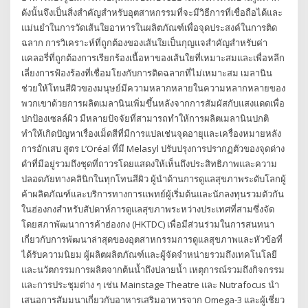
ดังนั้นจึงเป็นสิ่งสำคัญสำหรับอุตสาหกรรมที่จะมีวิธีการที่เชื่อถือได้และ
แม่นยำในการวัดเส้นใยอาหารในผลิตภัณฑ์เพื่อจุดประสงค์ในการติด
ฉลาก การวิเคราะห์ที่ถูกต้องของเส้นใยเป็นกุญแจสำคัญสำหรับค่า
แคลอรี่ที่ถูกต้องการเรียกร้องเนื้อหาของเส้นใยที่เหมาะสมและเพื่อหลีก
เลี่ยงการฟ้องร้องที่เชื่อมโยงกับการติดฉลากที่ไม่เหมาะสม เมลานิน
ช่วยให้โทนสีผิวของมนุษย์มีความหลากหลายในความหลากหลายของ
พวกเขาด้วยการผลิตเมลานินเพิ่มขึ้นหลังจากการสัมผัสกับแสงแดดเพื่อ
ปกป้องเซลล์ผิว มีหลายปัจจัยที่สามารถทำให้การผลิตเมลานินปกติ
ทำให้เกิดปัญหาเรื่องเม็ดสีที่มีการแปลเช่นจุดอายุและเครื่องหมายหลัง
การอักเสบ สูตร L’Oréal ที่มี Melasyl ปรับปรุงการปรากฏตัวของจุดด่าง
ดำที่มีอยู่รวมถึงชุดที่ถาวรโดยแสดงให้เห็นถึงประสิทธิภาพและความ
ปลอดภัยทางคลินิกในทุกโทนสีผิว ผู้นำด้านการดูแลสุขภาพระดับโลกผู้
ค้าผลิตภัณฑ์และบริการทางการแพทย์ผู้เริ่มต้นและนักลงทุนรวมตัวกัน
ในฮ่องกงสำหรับสัปดาห์การดูแลสุขภาพระหว่างประเทศที่สามซึ่งจัด
โดยสภาพัฒนาการค้าฮ่องกง (HKTDC) เพื่อมีส่วนร่วมในการสนทนา
เกี่ยวกับการพัฒนาล่าสุดของอุตสาหกรรมการดูแลสุขภาพและหัวข้อที่
ได้รับความนิยม ผู้ผลิตผลิตภัณฑ์และผู้จัดจำหน่ายรวมถึงเทคโนโลยี
และนวัตกรรมการผลิตจากต้นน้ำถึงปลายน้ำ เหตุการณ์รวมถึงกิจกรรม
และการประชุมต่าง ๆ เช่น Mainstage Theatre และ Nutrafocus นำ
เสนอการสัมมนาเกี่ยวกับอาหารเสริมอาหารจาก Omega-3 และผู้เชี่ยว