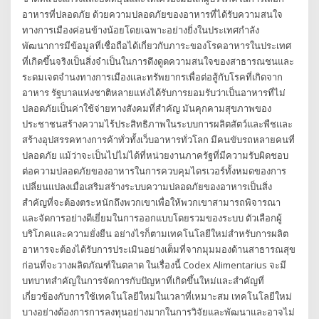
อาหารที่ปลอดภัย ด้วยความปลอดภัยของอาหารที่ได้รับความสนใจ
ทางการเมืองค่อนข้างน้อยโดยเฉพาะอย่างยิ่งในประเทศกำลัง
พัฒนาการมีข้อมูลที่เชื่อถือได้เกี่ยวกับภาระของโรคอาหารในประเทศ
ที่เกิดขึ้นจริงเป็นสิ่งจำเป็นในการดึงดูดความสนใจของสาธารณชนและ
ระดมเจตจำนงทางการเมืองและทรัพยากรเพื่อต่อสู้กับโรคที่เกิดจาก
อาหาร รัฐบาลแห่งชาติหลายแห่งได้รับการยอมรับว่าเป็นอาหารที่ไม่
ปลอดภัยเป็นค่าใช้จ่ายทางสังคมที่สำคัญ มันคุกคามสุขภาพของ
ประชาชนสร้างความไร้ประสิทธิภาพในระบบการผลิตสัตว์และพืชและ
สร้างอุปสรรคทางการค้าทั่วทั้งเว็บอาหารทั่วโลก มีคนขับรถหลายคนที่
ปลอดภัย แม้ว่าจะเป็นไปไม่ได้ที่หน่วยงานภาครัฐที่มีความรับผิดชอบ
ต่อความปลอดภัยของอาหารในการควบคุมไดรเวอร์ทั้งหมดของการ
เปลี่ยนแปลงเมื่อเสริมสร้างระบบความปลอดภัยของอาหารเป็นสิ่ง
สำคัญที่จะต้องตระหนักถึงพวกเขาเพื่อให้พวกเขาสามารถพิจารณา
และจัดการอย่างดีเยี่ยมในการออกแบบโดยรวมของระบบ ตัวเลือกผู้
บริโภคและความยั่งยืน อย่างไรก็ตามเทคโนโลยีใหม่สำหรับการผลิต
อาหารจะต้องได้รับการประเมินอย่างเต็มที่จากมุมมองด้านสาธารณสุข
ก่อนที่จะวางผลิตภัณฑ์ในตลาด ในเรื่องนี้ Codex Alimentarius จะมี
บทบาทสำคัญในการจัดการกับปัญหาที่เกิดขึ้นใหม่และสำคัญที่
เกี่ยวข้องกับการใช้เทคโนโลยีใหม่ในเวลาที่เหมาะสม เทคโนโลยีใหม่
บางอย่างต้องการการลงทุนอย่างมากในการวิจัยและพัฒนาและอาจไม่