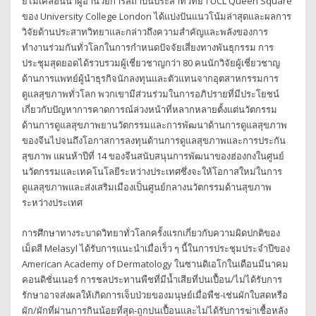
ย์ไมเคิลฮันนาผู้อำนวยการสถาบันประสาทวิทยา UCL Queen Square
ของ University College London ได้แบ่งปันแนวโน้มล่าสุดและผลการ
วิจัยด้านประสาทวิทยาและกล่าวถึงความสำคัญและพลังของการ
ทำงานร่วมกันทั่วโลกในการกำหนดปัจจัยเสี่ยงทางพันธุกรรม การ
ประชุมสุดยอดได้รวบรวมผู้เชี่ยวชาญกว่า 80 คนนักวิจัยผู้เชี่ยวชาญ
ด้านการแพทย์ผู้นำธุรกิจนักลงทุนและตัวแทนจากอุตสาหกรรมการ
ดูแลสุขภาพทั่วโลก พวกเขามีส่วนร่วมในการอภิปรายที่มีประโยชน์
เกี่ยวกับปัญหาการคาดการณ์ล่วงหน้าที่หลากหลายตั้งแต่นวัตกรรม
ด้านการดูแลสุขภาพยานวัตกรรมและการพัฒนาด้านการดูแลสุขภาพ
ของจีนไปจนถึงโอกาสการลงทุนด้านการดูแลสุขภาพและการประกัน
สุขภาพ แผนห้าปีที่ 14 ของจีนสนับสนุนการพัฒนาของฮ่องกงในศูนย์
นวัตกรรมและเทคโนโลยีระหว่างประเทศซึ่งจะให้โอกาสใหม่ในการ
ดูแลสุขภาพและส่งเสริมเมืองเป็นศูนย์กลางนวัตกรรมด้านสุขภาพ
ระหว่างประเทศ
การศึกษาทางระบาดวิทยาทั่วโลกครั้งแรกเกี่ยวกับความผิดปกติของ
เม็ดสี Melasyl ได้รับการแนะนำเมื่อเร็ว ๆ นี้ในการประชุมประจำปีของ
American Academy of Dermatology ในซานดิเอโกในเดือนมีนาคม
คอนดิชั่นเนอร์ การชลประทานพืชที่มีน้ำเสียที่ปนเปื้อน/ไม่ได้รับการ
รักษาอาจส่งผลให้เกิดการเจ็บป่วยของมนุษย์เมื่อพืช-เช่นผักใบสดหรือ
ผัก/ผักที่ผ่านการกินน้อยที่สุด-ถูกปนเปื้อนและไม่ได้รับการฆ่าเชื้อหลัง