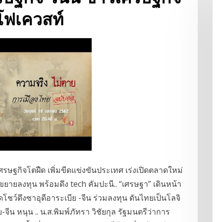
นโฟเควสท์
ษฐกิจโตฝืด เพิ่มขีดแข่งขันประเทศ เร่งเปิดตลาดใหม่
ายลงทุน พร้อมดึง tech คัมปะนี.. “เศรษฐา” เดินหน้า
ชว์ดึงซาอุดีอาระเบีย -จีน ร่วมลงทุน ดันไทยเป็นโลจิ
ีน หนุน .. น.ส.พิมพ์ภัทรา วิชัยกุล รัฐมนตรีว่าการ