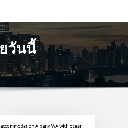
วันนี้
accommodation Albany WA with ocean