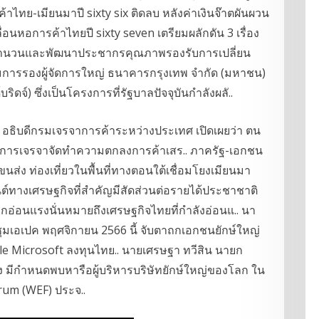
้าไทย-เมียนมาปี sixty six ติดลบ หลังค่าเงินจ๊าตผันผวน
เคลื่อนหอการค้าไทยปี sixty seven เตรียมผลักดัน 3 เรื่อง
่มจำนวนและพัฒนาประชากรคุณภาพรองรับการเปลี่ยน
รรมการรองผู้จัดการใหญ่ ธนาคารกรุงเทพ จำกัด (มหาชน)
จ์) ซึ่งเป็นโครงการที่รัฐบาลปัจจุบันกำลังผลั..
รม อธิบดีกรมเจรจาการค้าระหว่างประเทศ เปิดเผยว่า ตน
มการเจรจาจัดทำความตกลงการค้าเสร.. ภาครัฐ-เอกชน
นส่ง ท่องเที่ยวในพื้นที่ทางตอนใต้เชื่อมโยงเมียนมา
นต์ทางเศรษฐกิจที่สำคัญมีสัดส่วนต่อรายได้ประชาชาติ
ออกอ่อนแรงนั่นหมายถึงเศรษฐกิจไทยที่กำลังอ่อนแ.. นา
มเอเปค พฤศจิกายน 2566 นี้ จับตาถกเอกชนยักษ์ใหญ่
gle Microsoft ลงทุนไทย.. นายเศรษฐา ทวีสิน นายก
 มีกำหนดพบหารือผู้บริหารบริษัทยักษ์ใหญ่ของโลก ใน
rum (WEF) ประจ..