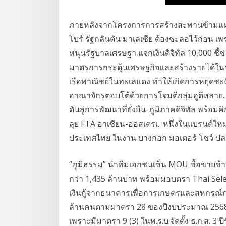
ภายหลังจากโครงการการสร้างสะพานข้ามแม่น
โบร์ รัฐกลันตัน มาเลเซีย ต้องชะลอไว้ก่อน เ
หนุนรัฐบาลเศรษฐา แจกเงินดิจิทัล 10,000 ชี้ช่
มาตรการกระตุ้นเศรษฐกิจและสร้างรายได้ในระ
เรือพาณิชย์ในทะเลแดง ทำให้เกิดการหยุดชะ
อาณาจักรตอบโต้ด้วยการโจมตีกลุ่มฮูตีหลาย..
ดันสู่การพัฒนาที่ยั่งยืน-ภูมิภาคดิจิทัล พร้
ลุย FTA อาเซียน-ออสเตรเ.. หนึ่งในแบรนด์ใหม่
ประเทศไทย ในงาน บางกอก มอเตอร์ โชว์ ปลายเด
“ภูมิธรรม” นำทีมเอกชนเซ็น MOU ซื้อขายข้
กว่า 1,435 ล้านบาท พร้อมมอบตรา Thai Select
เงินกู้จากธนาคารเพื่อการเกษตรและสหกรณ์การเ
ล้านคนตามมาตรา 28 ของปีงบประมาณ 2568 จ
เพราะมีมาตรา 9 (3) ในพ.ร.บ.จัดตั้ง ธ.ก.ส. 3