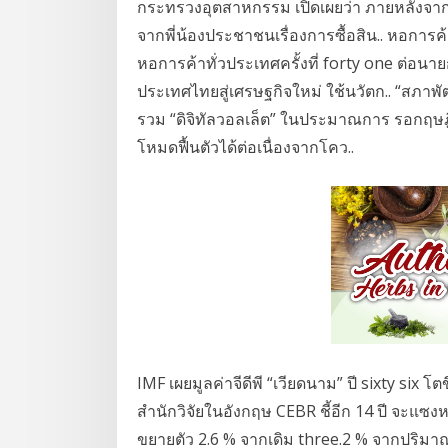
กระทรวงอุตสาหกรรม เปิดเผยว่า ภายหลังจากกา
จากพี่น้องประชาชนเรื่องการซื้อสิน.. หอก
หอการค้าทั่วประเทศครั้งที่ forty one ต่อนาย
ประเทศไทยสู่เศรษฐกิจใหม่ ใช้นวัตก.. “สภาพั
รวม “ดิจิทัลวอลเล็ต” ในประมาณการ รอกฤษฎ
โหมดฟื้นตัวได้ต่อเนื่องจากโคว..
IMF เผยมูลค่าจีดีพี “เวียดนาม” ปี sixty six โต
สำนักวิจัยในอังกฤษ CEBR ชี้อีก 14 ปี จะแซงห
ขยายตัว 2.6 % จากเดิม three.2 % จากปริม