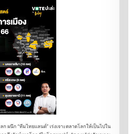
ั่วโลก ผนึก “ทีมไทยแลนด์” เร่งเจาะตลาดโลกให้เป็นไปใน