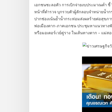
เอกชนชะลอตัว การเบิกจ่ายงบประมาณต่ำ ชี้ “
หน้าที่ตำรวจ บุกรวบตัวผู้ลักลอบจำหน่าย
ปากช่องเน้นย้ำน้ำกระท่อมส่งผลร้ายต่อสุขภ
พ่อเมืองตาก-ภาคเอกชน ประชุมหาแนวทางพั
หรือมอเตอร์เวย์คู่ราง ในเส้นทางตาก – แม่สอด