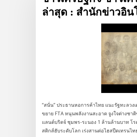
ล่าสุด : สำนักข่าวอิ
“สนั่น” ประธานหอการค้าไทย แนะรัฐทะลวงเศร
ขยาย FTA หนุนพลังงานสะอาด จูงใจต่างชาติขย
แลนด์บริดจ์ ชุมพร-ระนอง 1 ล้านล้านบาท โรดโ
สติกส์ฮับระดับโลก เร่งสานต่อไฮสปีดเทรนไทย-จ