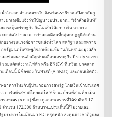
้ำโก-ลก อำเภอตากใบ จังหวัดนราธิวาส-เปิงกาลันกู
พราะมาเลเซียแจ้งว่ามีปัญหางบประมาณ.. “เจ้าสัวธนินท์”
วยกระตุ้นเศรษฐกิจ ยันไม่เสียวินัยการเงิน หากเร่ง
ยะถัดไป ขณะค.. กว่าสองเดือนที่กลุ่มกบฏฮูตีต่อต้าน
งักอย่างรุนแรงต่อการขนส่งทั่วโลก สหรัฐฯ และสหราช
 ถกรัฐมนตรีเศรษฐกิจอาเซียนเข้ม “นภินทร”เผยมุ่งผลัก
อมคิกออฟ แผนงานสำคัญขับเคลื่อนเศรษฐกิจ ปี sixty seven
 รถยนต์พลังงานไฟฟ้า หรือ อีวี (EV) ที่เตรียมบุกตลาด
ือนนี้ มีชื่อของ วินฟาสต์ (VinFast) และก่อนเปิดตัว..
าว-อาหารไทยกับผู้ประกอบการสหรัฐ โกยเงินเข้าประเทศ
 การันตีรสชาติไทยแท้ให้ 9 ร้าน.. ก้อนที่สามคือ เป็น
กษตร (ธ.ก.ส.) ซึ่งจะดูแลเกษตรกรที่ได้รับสิทธิ 17
ำนวน 172,300 ล้านบาท…ประเด็นนี้ก็ไม่ง่ายเลย…
 ปีรัฐประหารในเมียนมา FDI ทรุดหนัก ลงทุนต่างชาติวูบลง