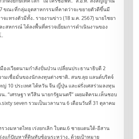
กดึงยักษ์เทคโลก “ไมโครซอฟท์.. “ส.อ.ท.”ส่งสัญญาณ
 ขณะที่กลุ่มอุตสาหกรรมที่คาดว่าจะขยายตัวดีขึ้นมี
่าจะทรงตัวมีทั้ง.. รายงานข่าว (18 ม.ค. 2567) นายไชยา
สหกรณ์ ได้ลงพื้นที่ตรวจเยี่ยมการดำเนินงานของ
..
เมืองเวียดนามกำลังปั่นป่วน เปลี่ยนประธานาธิบดี 2
เชื่อมั่นของนักลงทุนต่างชาติ.. สนข.ลุย แลนด์บริดจ์
่ 10 ประเทศ ไต้หวัน จีน ญี่ปุ่น และฝรั่งเศสร่วมลงทุน
วน.. “เศรษฐา ทวีสิน นายกรัฐมนตรี” เผยมติครม.เห็นชอบ
พ.ค.sixty seven รวมเป็นเวลานาน 6 เดือนวันที่ 31 ตุลาคม
รวงมหาดไทย เร่งยกเลิก ใบตม.6 ชายแดนใต้-อีสาน
เร่งแก้ปัญหาที่ดินทับซ้อนระหว่าง.. ด้วยเป้าหมาย