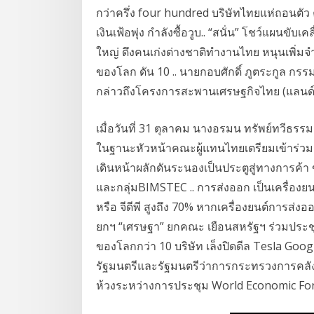
กว่าครึ่ง four hundred บริษัทไทยแห่ถอนตัว ค
เงินเฟ้อพุ่ง กำลังซื้อวูบ.. “สนั่น” โชว์แผนขับ
ใหญ่ ดึงคนเก่งต่างชาติทำงานไทย หนุนเพิ
ของโลก ดัน 10 .. นายกอบศักดิ์ ภูตระกูล ก
กล่าวถึงโครงการสะพานเศรษฐกิจไทย (แลนด์บริด
เมื่อวันที่ 31 ตุลาคม นางอรมน ทรัพย์ทวีธร
ในฐานะหัวหน้าคณะผู้แทนไทยเตรียมเข้าร่ว
เดินหน้าผลักดันระนองเป็นประตูสู่ทางการค้า ข
และกลุ่มBIMSTEC .. การส่งออก เป็นเครื่องย
หรือ จีดีพี สูงถึง 70% หากเครื่องยนต์การส่ง
ยกฯ “เศรษฐา” ยกคณะ เยือนสหรัฐฯ ร่วมประชุ
ของโลกกว่า 10 บริษัท เล็งปิดดีล Tesla Goo
รัฐมนตรีและรัฐมนตรีว่าการกระทรวงการคลัง
ห้วงระหว่างการประชุม World Economic Fo