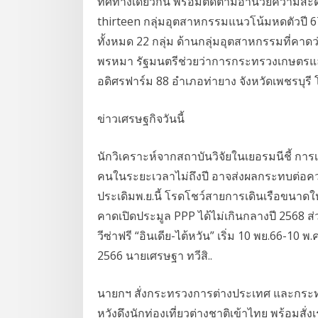
ทิศทางเดียวกัน พร้อมติดตามอำนวยความสะดว
thirteen กลุ่มอุตสาหกรรมแนวโน้มหดตัวปี 67
ทั้งหมด 22 กลุ่ม ด้านกลุ่มอุตสาหกรรมที่คาดว
พรหมา รัฐมนตรีช่วยว่าการกระทรวงเกษตรและ
อดิศรฟาร์ม 88 อำเภอท่ายาง จังหวัดเพชรบุรี โ
ข่าวเศรษฐกิจวันนี้
นักวิเคราะห์จากสถาบันวิจัยในเยอรมนีชี้ การ
คนในระยะเวลาไม่ถึงปี อาจส่งผลกระทบต่อความ
ประเดิมพ.ย.นี้ โรดโชว์สายการเดินเรือขนาดใหญ
คาดเปิดประมูล PPP ได้ไม่เกินกลางปี 2568 ส่
วีซ่าฟรี “อินเดีย-ไต้หวัน” เริ่ม 10 พย.66-10 
2566 นายเศรษฐา ทวีสิ..
นายกฯ สั่งกระทรวงการต่างประเทศ และกระท
หวังดึงนักท่องเที่ยวต่างชาติเข้าไทย พร้อมสั่ง