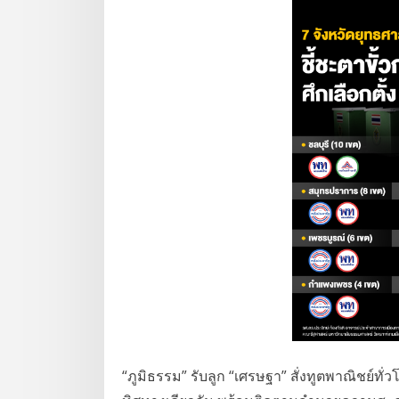
“ภูมิธรรม” รับลูก “เศรษฐา” สั่งทูตพาณิชย์ท