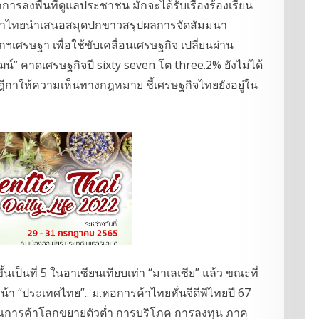
รลงพื้นที่ดูแลประชาชน มักจะได้รับเรื่องร้องเรียน
ารค้าไทยนำเสนอสมุดปกขาวสรุปผลการจัดสัมมนา
กฯเศรษฐา เพื่อใช้ขับเคลื่อนเศรษฐกิจ เปลี่ยนผ่าน
ฒน์” คาดเศรษฐกิจปี sixty seven โต three.2% ยังไม่ได้
ีกาให้ความเห็นทางกฎหมาย ชี้เศรษฐกิจไทยยังอยู่ใน
ขึ้นเป็นที่ 5 ในอาเซียนเทียบเท่า “มาเลเซีย” แล้ว ขณะที่
น้า “ประเทศไทย”.. ม.หอการค้าไทยหั่นจีดีพีไทยปี 67
าณการค้าโลกขยายตัวต่ำ การบริโภค การลงทุน ภาค