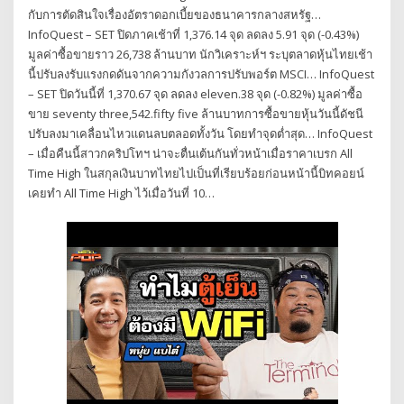
กับการตัดสินใจเรื่องอัตราดอกเบี้ยของธนาคารกลางสหรัฐ…
InfoQuest – SET ปิดภาคเช้าที่ 1,376.14 จุด ลดลง 5.91 จุด (-0.43%)
มูลค่าซื้อขายราว 26,738 ล้านบาท นักวิเคราะห์ฯ ระบุตลาดหุ้นไทยเช้า
นี้ปรับลงรับแรงกดดันจากความกังวลการปรับพอร์ต MSCI… InfoQuest
– SET ปิดวันนี้ที่ 1,370.67 จุด ลดลง eleven.38 จุด (-0.82%) มูลค่าซื้อ
ขาย seventy three,542.fifty five ล้านบาทการซื้อขายหุ้นวันนี้ดัชนี
ปรับลงมาเคลื่อนไหวแดนลบตลอดทั้งวัน โดยทำจุดต่ำสุด… InfoQuest
– เมื่อคืนนี้สาวกคริปโทฯ น่าจะตื่นเต้นกันทั่วหน้าเมื่อราคาเบรก All
Time High ในสกุลเงินบาทไทยไปเป็นที่เรียบร้อยก่อนหน้านี้บิทคอยน์
เคยทำ All Time High ไว้เมื่อวันที่ 10…