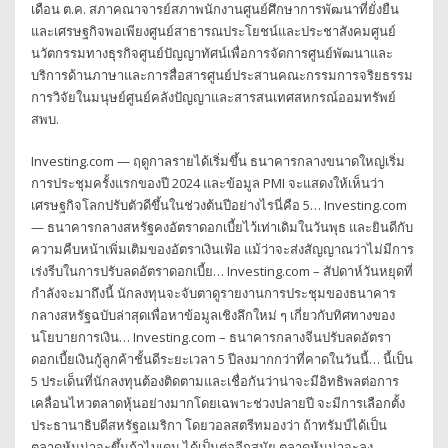
เดือน ต.ค. สภาคณาจารย์สภาพนักงานศูนย์ศึกษาการพัฒนาที่ยั่งยืน
และเศรษฐกิจพอเพียงศูนย์สาธารณประโยชน์และประชาสังคมศูนย์
นวัตกรรมทางธุรกิจศูนย์ปัญญาทัศน์เพื่อการจัดการศูนย์พัฒนาและ
บริการด้านภาษาและการสื่อสารศูนย์ประสานคณะกรรมการจริยธรรม
การวิจัยในมนุษย์ศูนย์คลังปัญญาและสารสนเทศสหกรณ์ออมทรัพย์
สพบ.
Investing.com — ฤดูกาลรายได้เริ่มขึ้น ธนาคารกลางขนาดใหญ่เริ่ม
การประชุมครั้งแรกของปี 2024 และข้อมูล PMI จะแสดงให้เห็นว่า
เศรษฐกิจโลกปรับตัวดีขึ้นในช่วงต้นปีอย่างไรนี่คือ 5… Investing.com
— ธนาคารกลางสหรัฐคงอัตราดอกเบี้ยไว้เท่าเดิมในวันพุธ และยินดีกับ
ความคืบหน้าเพิ่มเติมของอัตราเงินเฟ้อ แม้ว่าจะส่งสัญญาณว่าไม่มีการ
เร่งรีบในการปรับลดอัตราดอกเบี้ย… Investing.com – สัปดาห์วันหยุดที่
กำลังจะมาถึงนี้ นักลงทุนจะจับตาดูรายงานการประชุมของธนาคาร
กลางสหรัฐฉบับล่าสุดเพื่อหาข้อมูลเชิงลึกใหม่ ๆ เกี่ยวกับทิศทางของ
นโยบายการเงิน… Investing.com – ธนาคารกลางจีนปรับลดอัตรา
ดอกเบี้ยเงินกู้ลูกค้าชั้นดีระยะเวลา 5 ปีลงมากกว่าที่คาดในวันนี้… นี้เป็น
5 ประเด็นที่นักลงทุนต้องติดตามและเชื่อกันว่าน่าจะมีอิทธิพลต่อการ
เคลื่อนไหวตลาดหุ้นอย่างมากโดยเฉพาะช่วงปลายปี จะมีการเลือกตั้ง
ประธานาธิบดีสหรัฐอเมริกา โดยวอลสตรีทมองว่า ถ้าทรัมป์ได้เป็น
ตลาดหุ้นน่าจะขึ้นถ้าไบเดน ได้เป็นต่ออีกสมัย ตลาดหุ้นน่าจะลง …