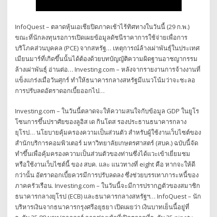
InfoQuest – ตลาดหุ้นเอเชียปิดภาคเช้าไร้ทิศทางในวันนี้ (29 ก.พ.)
ขณะที่นักลงทุนรอการเปิดเผยข้อมูลดัชนีราคาการใช้จ่ายเพื่อการ
บริโภคส่วนบุคคล (PCE) จากสหรัฐ… เหตุการณ์ล้างเผ่าพันธุ์ในประเทศ
เมียนมาร์ที่เกิดขึ้นนั้นได้ต้องด้วยบทบัญญัติความผิดฐานอาชญากรรม
ล้างเผ่าพันธุ์ อ่านต่อ… Investing.com – หลังจากรายงานการจ้างงานที่
แข็งแกร่งเมื่อวันศุกร์ ทำให้ธนาคารกลางสหรัฐมีแนวโน้มว่าจะชะลอ
การปรับลดอัตราดอกเบี้ยออกไป…
Investing.com – ในวันนี้ตลาดจะให้ความสนใจกับข้อมูล GDP ในยูโร
โซนการขึ้นปราศัยของลูอิส เด กินโดส รองประธานธนาคารกลาง
ยุโรป… นโยบายคุ้มครองความเป็นส่วนตัว สำหรับผู้ใช้งานเว็บไซต์ของ
สำนักบริการคอมพิวเตอร์ มหาวิทยาลัยเกษตรศาสตร์ (สบค.) ฉบับนี้จัด
ทำขึ้นเพื่อคุ้มครองความเป็นส่วนตัวของท่านซึ่งได้แวะเข้าเยี่ยมชม
หรือใช้งานเว็บไซต์นี้ ของ สบค. และ แนวทางที่ eight คือ หากจะให้ดี
กว่านั้น อัตราดอกเบี้ยควรมีการปรับลดลง ซึ่งช่วยบรรเทาภาระหนี้ของ
ภาคครัวเรือน. Investing.com – ในวันนี้จะมีการปรากฏตัวของสมาชิก
ธนาคารกลางยุโรป (ECB) และธนาคารกลางสหรัฐฯ… InfoQuest – นัก
บริหารเงินจากธนาคารกรุงศรีอยุธยา เปิดเผยว่า เงินบาทเย็นนี้อยู่ที่