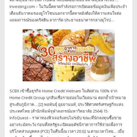
Investing.com – ในวันนี้ตลาดกำลังรอการเปิดเผยข้อมูลเงินเฟ้อประจำ
เดือนธันวาคมของยูโรโซนนอกจากนี้ตลาดยังต้องให้ความสนใจต่อ
แถลงการณ์ของคริสติน ลาการ์ด ประธานธนาคารกลางยุโรป…
SCBX เข้าซื้อธุรกิจ Home Credit Vietnam ในสัดส่วน 100% จาก
Home Credit Group บุกสินเชื่อรายย่อยในเวียดนาม ตอกย้ำเป้าหมาย
สู่ระดับภูมิภาค… [2] พอพันธุ์ อุยยานนท์, ประวัติศาสตร์เศรษฐกิจแห่ง
ประเทศไทย (สำนักพิมพ์จุฬาลงกรณ์มหาวิทยาลัย 2564) 15.
InfoQuest – ราคาทองฟิวเจอร์แทบไม่ขยับ ขณะที่นักลงทุนซื้อขาย
อย่างระมัดระวัง ก่อนที่สหรัฐจะเปิดเผยดัชนีราคาการใช้จ่ายเพื่อการ
บริโภคส่วนบุคคล (PCE) ในคืนนี้ณ เวลา 20.02 น.ตามเวลาไทย… เมื่อ