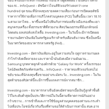
ขยับ หรือแม้กระทั่งการแสดงอารมณ์ ทางผู้ผลิตเผยว่ามันคือร่างทรง
ของ AI… InfoQuest – ดัชนีดาวโจนส์ฟิวเจอร์ร่วงลงกว่า one
hundred จุด ขณะที่นักลงทุนขายลดความเสี่ยง ก่อนการเปิดเผยดัชนี
ราคาการใช้จ่ายเพื่อการบริโภคส่วนบุคคล (PCE) ในคืนนี้ณ เวลา 18.10
น.ตามเวลาไทย… พาขึ้นเหนือไปฟินกับการท่องเที่ยวเมืองรองที่พะเยา
สนุกครบเครื่อง ทั้งธรรมชาติที่สวยงาม ศิลปวัฒนธรรมที่มีเอกลักษณ์
โดดเด่น ยลเสน่ห์แห่งไทลื้อ. Investing.com – ในวันนี้จะมีการเปิดเผย
รายงานอัตราเงินเฟ้อในสหรัฐอเมริกาสำหรับเดือนธันวาคม ซึ่งเป็นหนึ่ง
ในมาตรวัดของธนาคารกลางสหรัฐ (Fed)…
Investing.com – อัตราเงินเฟ้อจะอยู่ในความสนใจ ฤดูกาลรายงานผล
กำไรกำลังคลี่คลายลง และราคาน้ำมันยังคงมีความผันผวน…
Samsung บุกตลาดลูกค้าองค์กรด้วย “Galaxy for Work” ครั้งแรกของ
ไลน์อัพผลิตภัณฑ์ครบครัน… InfoQuest – ราคาทองฟิวเจอร์แทบไม่
ขยับ ขณะที่นักลงทุนซื้อขายอย่างระมัดระวัง… Investing.com – ในวัน
สุดท้ายของสัปดาห์นี้จะมีการขึ้นแถลงการณ์จากสมาชิก…
Investing.com – ธนาคารกลางจีนยังคงอัตราดอกเบี้ยเงินกู้ลูกค้าชั้นดี
ไว้ในระดับต่ำสุดเป็นประวัติการณ์ในวันนี้ตามที่คาดการณ์กันอย่าง
กว้างขวาง… การเข้าถึงและการใช้ข้อมูลส่วนบุคคลของท่านจะกระทำ
ไปเพื่อประโยชน์เกี่ยวกับเรื่องที่ท่านขอให้ดำเนินการเท่านั้น สบค.อาจ