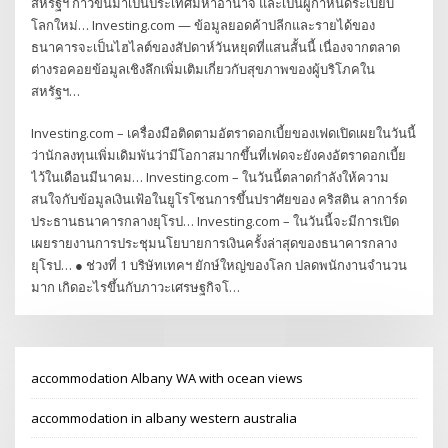
สหรัฐฯ ก้าวขึ้นมาเป็นประเทศมหาอำนาจ และเป็นผู้กำหนดระเบียบ
โลกใหม่… Investing.com — ข้อมูลยอดค้าปลีกและรายได้ของ
ธนาคารจะเป็นไฮไลต์ของสัปดาห์วันหยุดที่แสนสั้นนี้ เนื่องจากตลาด
ต่างรอคอยข้อมูลเชิงลึกเพิ่มเติมเกี่ยวกับสุขภาพของผู้บริโภคใน
สหรัฐฯ…
Investing.com – เครื่องมือติดตามอัตราดอกเบี้ยของเฟดเปิดเผยในวันนี้
ว่านักลงทุนเพิ่มเดิมพันว่ามีโอกาสมากขึ้นที่เฟดจะยังคงอัตราดอกเบี้ย
ไว้ในเดือนมีนาคม… Investing.com – ในวันนี้ตลาดกำลังให้ความ
สนใจกับข้อมูลเงินเฟ้อในยูโรโซนการขึ้นปราศัยของ คริสติน ลาการ์ด
ประธานธนาคารกลางยุโรป… Investing.com – ในวันนี้จะมีการเปิด
เผยรายงานการประชุมนโยบายการเงินครั้งล่าสุดของธนาคารกลาง
ยุโรป… ● ช่วงที่ 1 บริษัทเทคฯ ยักษ์ใหญ่ของโลก ปลดพนักงานจำนวน
มาก เกิดอะไรขึ้นกับภาวะเศรษฐกิจโ…
accommodation Albany WA with ocean views
accommodation in albany western australia