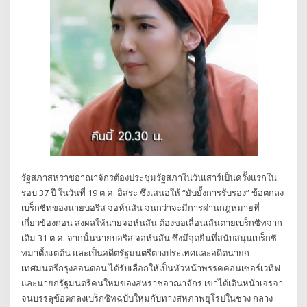
รัฐสภาสหราชอาณาจักรต้องประชุมรัฐสภาในวันเสาร์เป็นครั้งแรกใน
รอบ 37 ปี ในวันที่ 19 ต.ค. อิสระ ซึ่งเสนอให้ “ยับยั้งการรับรอง” ข้อตกลง
เบร็กซิทของนายบอริส จอห์นสัน จนกว่าจะมีการผ่านกฎหมายที่
เกี่ยวข้องก่อน ส่งผลให้นายจอห์นสัน ต้องขอเลื่อนเส้นตายเบร็กซิทจาก
เดิม 31 ต.ค. จากนั้นนายบอริส จอห์นสัน ซึ่งมีจุดยืนที่สนับสนุนเบร็กซิ
ทมาตั้งแต่ต้น และเป็นอดีตรัฐมนตรีต่างประเทศและอดีตนายก
เทศมนตรีกรุงลอนดอน ได้รับเลือกให้เป็นหัวหน้าพรรคคอนเซอร์เวทีฟ
และนายกรัฐมนตรีคนใหม่ของสหราชอาณาจักร เขาได้เดินหน้าเจรจา
จนบรรลุข้อตกลงเบร็กซิทฉบับใหม่กับทางสหภาพยุโรปในช่วง กลาง