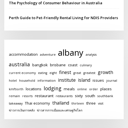
The Psychology of Consumer Behaviour in Australia
Perth Guide to Pet-Friendly Rental Living for NDIS Providers
albany
accommodation
adventure
analysis
australia
bangkok
brisbane
coast
culinary
finest
growth
current economy
eating
eight
great
greatest
institute
island
issues
hotel
household
information
journal
lodging
locations
meals
places
kmftiorth
online
order
restaurant
sixty
south
remain
resorts
restaurants
southbank
thailand
Thai economy
three
takeaway
thirteen
visit
ข่าวการเงินการคลัง
ข่าวสารการเมืองและเศรษฐกิจโลก