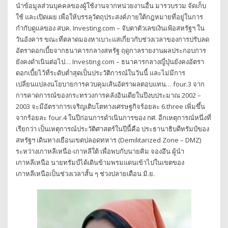
นำข้อมูลส่วนบุคคลของผู้ใช้งานจากหน่วยงานอื่น มารวบรวม จัดเก็บ
ใช้ และเปิดเผย เพื่อให้บรรลุวัตถุประสงค์ภายใต้กฎหมายที่อยู่ในการ
กำกับดูแลของ สบค. Investing.com – จับตาตัวเลขเงินเฟ้อสหรัฐฯ ใน
วันอังคาร ขณะที่ตลาดมองหาเบาะแสเกี่ยวกับช่วงเวลาของการปรับลด
อัตราดอกเบี้ยจากธนาคารกลางสหรัฐ ฤดูกาลรายงานผลประกอบการ
ยังคงดำเนินต่อไป… Investing.com – ธนาคารกลางญี่ปุ่นยังคงอัตรา
ดอกเบี้ยไว้ที่ระดับต่ำสุดเป็นประวัติการณ์ในวันนี้ และไม่มีการ
เปลี่ยนแปลงนโยบายการควบคุมเส้นอัตราผลตอบแทน… four.3 จาก
การคาดการณ์ของกระทรวงการคลังอินเดียในปีงบประมาณ 2002 –
2003 จะมีอัตราการเจริญเติบโตทางเศรษฐกิจร้อยละ 6.three เพิ่มขึ้น
จากร้อยละ four.4 ในปีก่อนการดำเนินการของ กศ. อีกเหตุการณ์หนึ่งที่
เรียกว่า เป็นเหตุการณ์ประวัติศาสตร์ในปีนี้คือ ประธานาธิบดีทรัมป์ของ
สหรัฐฯ เดินทางเยือนเขตปลอดทหาร (Demilitarized Zone – DMZ)
ระหว่างเกาหลีเหนือ-เกาหลีใต้ เพื่อพบกับนายคิม จองอึน ผู้นำ
เกาหลีเหนือ นายทรัมป์ได้เดินข้ามพรมแดนเข้าไปในเขตของ
เกาหลีเหนือเป็นช่วงเวลาสั้น ๆ ช่วงปลายเดือน มิ.ย.