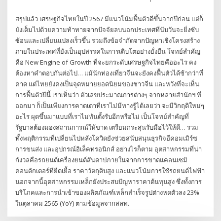
สรุปแล้ว เศรษฐกิจไทยในปี 2567 มีแนวโน้มฟื้นตัวดีขึ้นจากปีก่อน แต่ก็
ยังเต็มไปด้วยความท้าทายจากปัจจัยลบนอกประเทศที่นับวันจะยิ่งซับ
ซ้อนและเปลี่ยนแปลงเร็วขึ้น รวมถึงข้อจำกัดจากปัญหาเชิงโครงสร้าง
ภายในประเทศที่ยังเป็นอุปสรรคในการเติบโตอย่างยั่งยืน โจทย์สำคัญ
คือ New Engine of Growth ที่จะยกระดับเศรษฐกิจไทยคืออะไร คง
ต้องหาคำตอบกันต่อไป… แม้นักท่องเที่ยวจีนจะยังคงฟื้นตัวได้ช้ากว่าที่
คาด แต่ไทยยังคงเป็นจุดหมายยอดนิยมของชาวจีน และหวังที่จะเห็น
การฟื้นตัวปีนี้ เราเห็นว่า ตัวเลขประมาณการต่างๆ จากหลายสำนักฯ ที่
ออกมา ก็เป็นเพียงการคาดเดาที่เราไม่มีทางรู้ได้เลยว่า จะมีวิกฤติใหม่ๆ
อะไร ผุดขึ้นมาแบบที่เราไม่ทันตั้งรับอีกหรือไม่ เป็นโจทย์สำคัญที่
รัฐบาลต้องมองสถานการณ์ให้ขาด เตรียมกระสุนรับมือไว้ให้ดี… รวม
ทั้งพฤติกรรมที่เปลี่ยนไปหลังโควิดยังช่วยสนับสนุนธุรกิจอีคอมเมิร์ซ
การขนส่ง และอุปกรณ์อิเล็คทรอนิกส์ อย่างไรก็ตาม อุตสาหกรรมที่น่า
กังวลคือรถยนต์เครื่องยนต์สันดาปภายในจากการขาดแคลนเซมิ
คอนดักเตอร์ที่ยืดเยื้อ ราคาวัตถุดิบสูง และแนวโน้มการใช้รถยนต์ไฟฟ้า
นอกจากนี้อุตสาหกรรมเหล็กยังประสบปัญหาราคาต้นทุนสูง ซึ่งทั้งการ
บริโภคและการนำเข้าของผลิตภัณฑ์เหล็กสำเร็จรูปต่างหดตัวลง 23%
ในตุลาคม 2565 (YoY) ตามข้อมูลจากสลท.