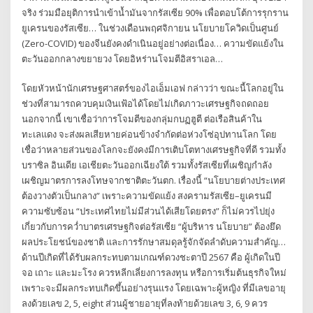
จริง ร่วมมือยุติการนำเข้าน้ำมันจากรัสเซีย 90% เพื่อตอบโต้การรุกราน
ยูเครนของรัสเซีย… ในช่วงเดือนพฤศจิกายน นโยบายโควิดเป็นศูนย์
(Zero-COVID) ของจีนยังคงดำเนินอยู่อย่างต่อเนื่อง… ความขัดแย้งใน
ตะวันออกกลางขยายวง โดยอิหร่านโจมตีอิสราเอล…
โดยหัวหน้านักเศรษฐศาสตร์ของไอเอ็มเอฟ กล่าวว่า ขณะนี้โลกอยู่ใน
ช่วงที่สามารถควบคุมเงินเฟ้อได้โดยไม่เกิดภาวะเศรษฐกิจถดถอย
นอกจากนี้ เขาเชื่อว่าการโจมตีของกลุ่มกบฏฮูตี ต่อเรือสินค้าใน
ทะเลแดง จะส่งผลเสียหายค่อนข้างจำกัดต่อห่วงโซ่อุปทานโลก โดย
เชื่อว่าหลายส่วนของโลกจะยังคงมีการเติบโตทางเศรษฐกิจที่ดี รวมทั้ง
บราซิล อินเดีย เอเชียตะวันออกเฉียงใต้ รวมทั้งรัสเซียที่เผชิญกำลัง
เผชิญมาตรการลงโทษจากชาติตะวันตก. เรื่องนี้ “นโยบายต่างประเทศ
ต้องวางตัวเป็นกลาง” เพราะความขัดแย้ง สงครามรัสเซีย–ยูเครนมี
ความซับซ้อน “ประเทศไทยไม่มีส่วนได้เสียโดยตรง” ก็ไม่ควรไปยุ่ง
เกี่ยวกับการคว่ำบาตรเศรษฐกิจต่อรัสเซีย “ผู้บริหาร นโยบาย” ต้องยึด
ผลประโยชน์ของชาติ และการรักษาสมดุลรู้จักจัดลำดับความสำคัญ…
ด้านปีเกิดที่ได้รับผลกระทบตามเกณฑ์ดวงชะตาปี 2567 คือ ผู้เกิดในปี
จอ เถาะ และมะโรง ควรหลีกเลี่ยงการลงทุน หรือการเริ่มต้นธุรกิจใหม่
เพราะจะมีผลกระทบเกิดขึ้นอย่างรุนแรง โดยเฉพาะผู้หญิง ที่มีเลขอายุ
ลงด้วยเลข 2, 5, eight ส่วนผู้ชายอายุที่ลงท้ายด้วยเลข 3, 6, 9 ควร