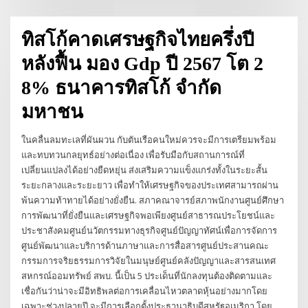
ทิสโก้คาดเศรษฐกิจไทยครึ่งปี
หลังฟื้น มอง Gdp ปี 2567 โต 2
8% ธนาคารทิสโก้ จำกัด
มหาชน
ในคลื่นลมทะเลที่ผันผวน กับตันเรือคนใหม่ควรจะมีการเตรียมพร้อม
และทบทวนกลยุทธ์อย่างต่อเนื่อง เพื่อรับมือกับสถานการณ์ที่
เปลี่ยนแปลงได้อย่างยืดหยุ่น ส่งเสริมความแข็งแกร่งทั้งในระยะสั้น
ระยะกลางและระยะยาว เพื่อทำให้เศรษฐกิจของประเทศสามารถผ่าน
พ้นความท้าทายได้อย่างยั่งยืน. สภาคณาจารย์สภาพนักงานศูนย์ศึกษา
การพัฒนาที่ยั่งยืนและเศรษฐกิจพอเพียงศูนย์สาธารณประโยชน์และ
ประชาสังคมศูนย์นวัตกรรมทางธุรกิจศูนย์ปัญญาทัศน์เพื่อการจัดการ
ศูนย์พัฒนาและบริการด้านภาษาและการสื่อสารศูนย์ประสานคณะ
กรรมการจริยธรรมการวิจัยในมนุษย์ศูนย์คลังปัญญาและสารสนเทศ
สหกรณ์ออมทรัพย์ สพบ. นี้เป็น 5 ประเด็นที่นักลงทุนต้องติดตามและ
เชื่อกันว่าน่าจะมีอิทธิพลต่อการเคลื่อนไหวตลาดหุ้นอย่างมากโดย
เฉพาะช่วงปลายปี จะมีการเลือกตั้งประธานาธิบดีสหรัฐอเมริกา โดย