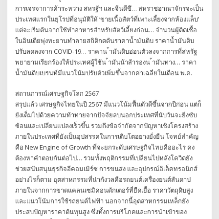
การเจรจาการค้าระหว่าง สหรฐัฯ และจีนดีขึ… สหราชอาณาจักรจะเป็น
ประเทศแรกในยุโรปที่อนุมัติให้ ‘ขายเนื้อสัตว์ที่เพาะเลี้ยงจากห้องแล็บ’
แต่จะเริ่มต้นจากใช้ทำอาหารสำหรับสัตว์เลี้ยงก่อน… จำนวนผู้ติดเชื้อ
ในอินเดียพุ่งทะยานทำลายสถิติกดดันราคาน้ำมันดิบ ราคาน้ำมันดิบ
ปรับลดลงจาก COVID-19… ราคาน ้ามันดิบอ่อนตัวลงจากการที่สหรัฐ
พยายามเรียกร้องให้ประเทศผู้ใช้น ้ามันน้าส้ารองน ้ามันทาง… ราคา
น้ำมันดิบเบรนท์มีแนวโน้มปรับตัวเพิ่มขึ้นจากค่าเฉลี่ยในเดือน พ.ค.
สถานการณ์เศรษฐกิจโลก 2567
สรุปแล้ว เศรษฐกิจไทยในปี 2567 มีแนวโน้มฟื้นตัวดีขึ้นจากปีก่อน แต่ก็
ยังเต็มไปด้วยความท้าทายจากปัจจัยลบนอกประเทศที่นับวันจะยิ่งซับ
ซ้อนและเปลี่ยนแปลงเร็วขึ้น รวมถึงข้อจำกัดจากปัญหาเชิงโครงสร้าง
ภายในประเทศที่ยังเป็นอุปสรรคในการเติบโตอย่างยั่งยืน โจทย์สำคัญ
คือ New Engine of Growth ที่จะยกระดับเศรษฐกิจไทยคืออะไร คง
ต้องหาคำตอบกันต่อไป… รวมทั้งพฤติกรรมที่เปลี่ยนไปหลังโควิดยัง
ช่วยสนับสนุนธุรกิจอีคอมเมิร์ซ การขนส่ง และอุปกรณ์อิเล็คทรอนิกส์
อย่างไรก็ตาม อุตสาหกรรมที่น่ากังวลคือรถยนต์เครื่องยนต์สันดาป
ภายในจากการขาดแคลนเซมิคอนดักเตอร์ที่ยืดเยื้อ ราคาวัตถุดิบสูง
และแนวโน้มการใช้รถยนต์ไฟฟ้า นอกจากนี้อุตสาหกรรมเหล็กยัง
ประสบปัญหาราคาต้นทุนสูง ซึ่งทั้งการบริโภคและการนำเข้าของ