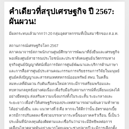
คำเดียวที่สรุปเศรษฐกิจ ปี 2567:
ผันผวน!
มีผลกระทบแล้วมากกว่า 20 กลุ่มอุตสาหกรรมที่เป็นสมาชิกของ ส.อ.ท.
สถานการณ์เศรษฐกิจโลก 2567
สภาคณาจารย์สภาพนักงานศูนย์ศึกษาการพัฒนาที่ยั่งยืนและเศรษฐกิจ
พอเพียงศูนย์สาธารณประโยชน์และประชาสังคมศูนย์นวัตกรรมทาง
ธุรกิจศูนย์ปัญญาทัศน์เพื่อการจัดการศูนย์พัฒนาและบริการด้านภาษา
และการสื่อสารศูนย์ประสานคณะกรรมการจริยธรรมการวิจัยในมนุษย์
ศูนย์คลังปัญญาและสารสนเทศสหกรณ์ออมทรัพย์ สพบ. ในคลื่น
ลมทะเลที่ผันผวน กับตันเรือคนใหม่ควรจะมีการเตรียมพร้อมและ
ทบทวนกลยุทธ์อย่างต่อเนื่อง เพื่อรับมือกับสถานการณ์ที่เปลี่ยนแปลงได้
อย่างยืดหยุ่น ส่งเสริมความแข็งแกร่งทั้งในระยะสั้น ระยะกลางและ
ระยะยาว เพื่อทำให้เศรษฐกิจของประเทศสามารถผ่านพ้นความท้าทาย
ได้อย่างยั่งยืน. และ แนวทางที่ 8 คือ หากจะให้ดีกว่านั้น อัตราดอกเบี้ย
ควรมีการปรับลดลง ซึ่งช่วยบรรเทาภาระหนี้ของภาคครัวเรือน. นี้เป็น 5
ประเด็นที่นักลงทุนต้องติดตามและเชื่อกันว่าน่าจะมีอิทธิพลต่อการ
เคลื่อนไหวตลาดหุ้นอย่างมากโดยเฉพาะช่วงปลายปี จะมีการเลือกตั้ง