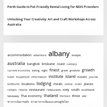
Perth Guide to Pet-Friendly Rental Living for NDIS Providers
Unlocking Your Creativity: Art and Craft Workshops Across
Australia
albany
accommodation
adventure
analysis
australia
bangkok
brisbane
coast
culinary
finest
growth
current economy
eating
eight
great
greatest
institute
island
issues
hotel
household
information
journal
lodging
locations
meals
places
kmftiorth
online
order
restaurant
sixty
south
remain
resorts
restaurants
southbank
thailand
Thai economy
three
takeaway
thirteen
visit
ข่าวการเงินการคลัง
ข่าวสารการเมืองและเศรษฐกิจโลก