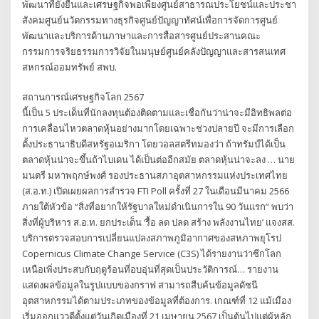
พัฒนาที่ยั่งยืนและเศรษฐกิจพอเพียงศูนย์สาธารณประโยชน์และประชา
สังคมศูนย์นวัตกรรมทางธุรกิจศูนย์ปัญญาทัศน์เพื่อการจัดการศูนย์
พัฒนาและบริการด้านภาษาและการสื่อสารศูนย์ประสานคณะ
กรรมการจริยธรรมการวิจัยในมนุษย์ศูนย์คลังปัญญาและสารสนเทศ
สหกรณ์ออมทรัพย์ สพบ.
สถานการณ์เศรษฐกิจโลก 2567
นี้เป็น 5 ประเด็นที่นักลงทุนต้องติดตามและเชื่อกันว่าน่าจะมีอิทธิพลต่อ
การเคลื่อนไหวตลาดหุ้นอย่างมากโดยเฉพาะช่วงปลายปี จะมีการเลือก
ตั้งประธานาธิบดีสหรัฐอเมริกา โดยวอลสตรีทมองว่า ถ้าทรัมป์ได้เป็น
ตลาดหุ้นน่าจะขึ้นถ้าไบเดน ได้เป็นต่ออีกสมัย ตลาดหุ้นน่าจะลง … นาย
มนตรี มหาพฤกษ์พงศ์ รองประธานสภาอุตสาหกรรมแห่งประเทศไทย
(ส.อ.ท.) เปิดเผยผลการสำรวจ FTI Poll ครั้งที่ 27 ในเดือนมีนาคม 2566
ภายใต้หัวข้อ “สิ่งที่อยากให้รัฐบาลใหม่ดำเนินการใน 90 วันแรก” พบว่า
สิ่งที่ผู้บริหาร ส.อ.ท. ยกประเด็น ‘รื้อ ลด ปลด สร้าง พลังงานไทย’ แจงสส.
บริการตรวจสอบการเปลี่ยนแปลงสภาพภูมิอากาศของสหภาพยุโรป
Copernicus Climate Change Service (C3S) ได้รายงานว่าซีกโลก
เหนือเพิ่งประสบกับฤดูร้อนที่อบอุ่นที่สุดเป็นประวัติการณ์… รายงาน
แสดงผลข้อมูลในรูปแบบของกราฟ สามารถสืบค้นข้อมูลดัชนี
อุตสาหกรรมได้ตามประเภทของข้อมูลที่ต้องการ. เกณฑ์ที่ 12 แม้เมือง
เริ่มออกแววดีตั้งแต่วันเกิดเมืองที่ 21 เมษายน 2567 เป็นต้นไปแต่ผู้หลัก