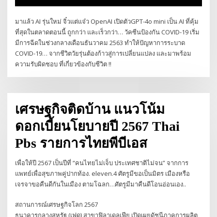
มาแล้ว AI รุ่นใหม่ จิ๋วแต่แจ๋ว OpenAI เปิดตัวGPT-4o mini เป็น AI ที่คุ้ม
ที่สุดในตลาดตอนนี้ ถูกกว่า และเร็วกว่า… วัคซีนป้องกัน COVID-19 เริ่ม
มีการฉีดในช่วงกลางเดือนธันวาคม 2563 ทำให้ปัญหาการระบาด
COVID-19… จากชีวิตวัยรุ่นต้องก้าวสู่การเปลี่ยนแปลง และมาพร้อม
ความรับผิดชอบ ที่เกี่ยวข้องกับชีวิต !!
เศรษฐกิจติดบ้าน แนวโน้ม
ดอกเบี้ยนโยบายปี 2567 Thai
Pbs รายการไทยพีบีเอส
เพื่อให้ปี 2567 เป็นปีที่ “คนไทยไม่เจ็บ ประเทศชาติไม่จน” จากการ
แพทย์เพื่อสุขภาพคู่ปากท้อง. eleven.4 ศัตรูมีขอเป็นมิตร เมืองหรือ
เจรจาขอคืนดีกันในเมือง ตามโฉลก…ศัตรูมีมาคืนดีโอนอ่อนเอง..
สถานการณ์เศรษฐกิจโลก 2567
ธนาคารกลางสหรัฐ (เฟด) สาขาฟิลาเดลเฟีย เปิดเผยดัชนีภาคการผลิต