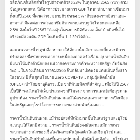
ผลิตภัณฑ์เหล็กสำเร็จรูปต่างหดตัวลง 23% ในตุลาคม 2565 (YoY) ตาม
ข้อมูลจากสลท. นี่คือ “การประมาณการ GDP ไทย” หักปากกาเซียนมา
ตั้งแต่ปี 2566 ที่คาดว่าจะขยายตัว three.5% “ด้วยสงครามอิสราเอล–
ฮามาส” มีผลต่อการส่งออกซึมตัวกระทบเศรษฐกิจไทยหดลงเหลือ
2.5% ดังนั้นในปี 2567 “ต้องลุ้นโครงการดิจิทัลวอลเล็ต” ถ้าเกิดขึ้นได้
จริงจะมีส่วนดัน GDP โตเพิ่มขึ้น 1–1.3%ได้อีก…
และ แนวทางที่ eight คือ หากจะให้ดีกว่านั้น อัตราดอกเบี้ยควรมีการ
ปรับลดลง ซึ่งช่วยบรรเทาภาระหนี้ของภาคครัวเรือน. อุปทานน้ำมันดิบ
มีแนวโน้มตึงตัวน้อยลง แม้ว่าสงครามการค้าระหว่างสหรัฐฯ กับจีนยัง
ระอุ… ในช่วงเดือนมกราคม2566 จีนกลับมาเปิดพรมแดนเป็นครั้งแรก
ในรอบ 3 ปี สิ้นสุดนโยบาย Zero COVID-19… กลุ่มผู้ผลิตน้ำมัน
(OPEC+) นำโดยซาอุดิอาระเบีย ชาติพันธมิตรที่ สำคัญ… เพื่อให้ปี 2567
เป็นปีที่ “คนไทยไม่เจ็บ ประเทศชาติไม่จน” จากการแพทย์เพื่อสุขภาพ
คู่ปากท้อง. ราคาน้้ามันดิบผันผวนแม้ได้แรงหนุนจากจากการเปิดเมือง
ในสหรัฐและยุโรป โดยการระบาดของสายพันธุ์เดลตา…
ราคาน้้ามันดิบผันผวน แม้ว่าอุปสงค์ที่เพิ่มมากขึ้นในสหรัฐฯ และยุโรป
จะหนุนให้โลกมีความ… ราคาน้ำมันดิบยังคงผันผวน แม้การแพร่
ระบาดอย่างกนักของเชื้อโควิดสายพันธุ์เดลต้าในเอเชีย ยุโรป และ…
ราคาน้ำมันดิบปรับตัวสูงขึ้นจากอุปทานน้ำมันดิบโลกตึงตัว… ยุโรปเอา