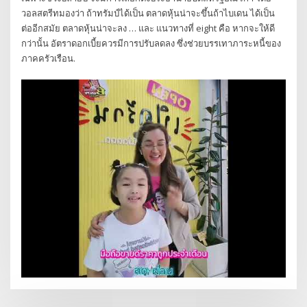
วอลสตรีทมองว่า ถ้าทรัมป์ได้เป็น ตลาดหุ้นน่าจะขึ้นถ้าไบเดน ได้เป็น
ต่ออีกสมัย ตลาดหุ้นน่าจะลง … และ แนวทางที่ eight คือ หากจะให้ดี
กว่านั้น อัตราดอกเบี้ยควรมีการปรับลดลง ซึ่งช่วยบรรเทาภาระหนี้ของ
ภาคครัวเรือน.