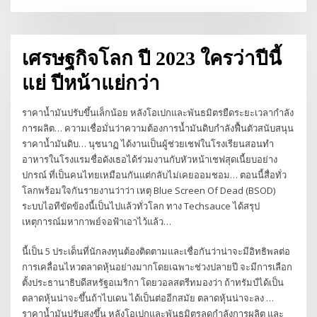
เศรษฐกิจโลก ปี 2023 ใครว่าปีนี้
แย่ ปีหน้าแย่กว่า
ราคาน้ำมันปรับขึ้นเล็กน้อย หลังโอเปกและพันธมิตรยืดระยะเวลากำลัง
การผลิต… ความเชื่อมั่นว่าความต้องการน้ำมันดิบกำลังฟื้นตัวสนับสนุน
ราคาน้ำมันดิบ… นุชนาฏ ได้งานเป็นผู้ช่วยเชฟในโรงเรียนสอนทํา
อาหารในโรงแรมชื่อดังเธอได้ร่วมงานกับหัวหน้าเชฟสุดเนี้ยบอย่าง
ปกรณ์ ที่เป็นคนไทยเหมือนกันแต่กลับไม่เคยออมชอม… ตอนนี้สื่อทั่ว
โลกพร้อมใจกันรายงานว่าว่า เหตุ Blue Screen Of Dead (BSOD)
ระบบไอทีขัดข้องนี้เป็นไปแล้วทั่วโลก ทาง Techsauce ได้สรุป
เหตุการณ์มหากาพย์จอฟ้าเอาไว้แล้ว…
นี้เป็น 5 ประเด็นที่นักลงทุนต้องติดตามและเชื่อกันว่าน่าจะมีอิทธิพลต่อ
การเคลื่อนไหวตลาดหุ้นอย่างมากโดยเฉพาะช่วงปลายปี จะมีการเลือก
ตั้งประธานาธิบดีสหรัฐอเมริกา โดยวอลสตรีทมองว่า ถ้าทรัมป์ได้เป็น
ตลาดหุ้นน่าจะขึ้นถ้าไบเดน ได้เป็นต่ออีกสมัย ตลาดหุ้นน่าจะลง …
ราคาน้ำมันปรับสูงขึ้น หลังโอเปกและพันธมิตรลดกำลังการผลิต และ