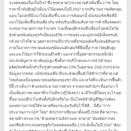
จะลดลงต่อเนื่องในปี 67 ซึ่ง ธปท.คาดว่าจะขยายตัวเพิ่มขึ้น 2.1% โดย
ราคาน้ำมันดิบดูไบมีแนวโน้มลดลงในปี 2567 จากปริมาณการผลิตกลุ่ม
นอน-โอเปกที่มีแนวโน้มเพิ่มขึ้น และการส่งออกน้ำมันของรัสเซียที่มี
แนวโน้มเพิ่มขึ้นเช่นเดียวกัน หลังปรับเปลี่ยนเส้นทางการค้าเพื่อลดผลก
ระทบจากมาตรการคว่ำบาตร. รวมทั้งพฤติกรรมที่เปลี่ยนไปหลังโควิด
ยังช่วยสนับสนุนธุรกิจอีคอมเมิร์ซ การขนส่ง และอุปกรณ์อิเล็คทรอนิ
กส์ อย่างไรก็ตาม อุตสาหกรรมที่น่ากังวลคือรถยนต์เครื่องยนต์สันดาป
ภายในจากการขาดแคลนเซมิคอนดักเตอร์ที่ยืดเยื้อ ราคาวัตถุดิบสูง
และแนวโน้มการใช้รถยนต์ไฟฟ้า นอกจากนี้อุตสาหกรรมเหล็กยัง
ประสบปัญหาราคาต้นทุนสูง ซึ่งทั้งการบริโภคและการนำเข้าของ
ผลิตภัณฑ์เหล็กสำเร็จรูปต่างหดตัวลง 23% ในตุลาคม 2565 (YoY) ตาม
ข้อมูลจากสลท. แม้นักท่องเที่ยวจีนจะยังคงฟื้นตัวได้ช้ากว่าที่คาด แต่
ไทยยังคงเป็นจุดหมายยอดนิยมของชาวจีน และหวังที่จะเห็นการฟื้นตัว
ปีนี้ เราเห็นว่า ตัวเลขประมาณการต่างๆ จากหลายสำนักฯ ที่ออกมา ก็
เป็นเพียงการคาดเดาที่เราไม่มีทางรู้ได้เลยว่า จะมีวิกฤติใหม่ๆ อะไร ผุด
ขึ้นมาแบบที่เราไม่ทันตั้งรับอีกหรือไม่ เป็นโจทย์สำคัญที่รัฐบาลต้อง
มองสถานการณ์ให้ขาด เตรียมกระสุนรับมือไว้ให้ดี… นี่คือ “การ
ประมาณการ GDP ไทย” หักปากกาเซียนมาตั้งแต่ปี 2566 ที่คาดว่าจะ
ขยายตัว three.5% “ด้วยสงครามอิสราเอล–ฮามาส” มีผลต่อการส่ง
ออกซึมตัวกระทบเศรษฐกิจไทยหดลงเหลือ 2.5% ดังนั้นในปี 2567 “ต้อง