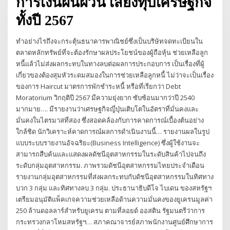
การเงินผันผวน เสี่ยงทุบเศรษฐกิจ
ทั้งปี 2567
ทำอย่างไรถึงจะกระตุ้นธนาคารพาณิชย์ซึ่งเป็นบริษัทจดทะเบียนใน
ตลาดหลักทรัพย์ที่จะต้องรักษาผลประโยชน์ของผู้ถือหุ้น ช่วยเหลือลูก
หนี้แล้วไม่ส่งผลกระทบในทางลบต่อผลการประกอบการ เป็นเรื่องที่ผู้
เกี่ยวของต้องสุมหัวระดมสมองในการช่วยเหลือลูกหนี้ ไม่ว่าจะเป็นเรื่อง
ของการ Haircut มาตรการพักชำระหนี้ หรือที่เรียกว่า Debt
Moratorium วิกฤติปี 2567 มีความยุ่งยาก ซับซ้อนมากว่าปี 2540
มากมาย…. มีรายงานว่าเศรษฐกิจญี่ปุ่นเติบโตในอัตราที่มั่นคงและ
มั่นคงในไตรมาสที่สอง ซึ่งสอดคล้องกับการคาดการณ์เบื้องต้นอย่าง
ใกล้ชิด นักวิเคราะห์คาดการณ์ผลการดําเนินงานนี้… รายงานผลในรูป
แบบระบบรายงานอัจฉริยะ(Business Intelligence) ซึ่งผู้ใช้งานจะ
สามารถสืบค้นและแสดงผลดัชนีอุตสาหกรรมในระดับสินค้าไปจนถึง
ระดับกลุ่มอุตสาหกรรม. ภาพรวมดัชนีอุตสาหกรรมไทยประจำเดือน
รายงานกลุ่มอุตสาหกรรมที่ส่งผลกระทบกับดัชนีอุตสาหกรรมในทิศทาง
บวก 3 กลุ่ม และทิศทางลบ 3 กลุ่ม. ประธานาธิบดีโจ ไบเดน ของสหรัฐฯ
เตรียมอนุมัติแพ็คเกจความช่วยเหลือด้านความมั่นคงของยูเครนมูลค่า
250 ล้านดอลลาร์สําหรับยูเครน ตามที่ลอยด์ ออสติน รัฐมนตรีว่าการ
กระทรวงกลาโหมสหรัฐฯ… สภาคณาจารย์สภาพนักงานศูนย์ศึกษาการ