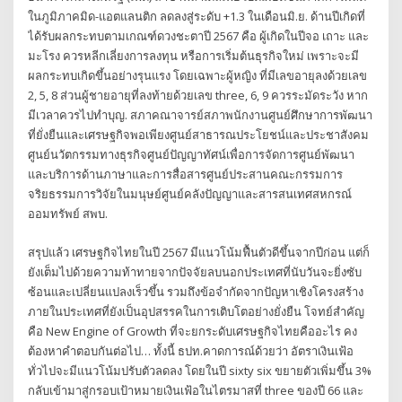
ในภูมิภาคมิด-แอตแลนติก ลดลงสู่ระดับ +1.3 ในเดือนมิ.ย. ด้านปีเกิดที่
ได้รับผลกระทบตามเกณฑ์ดวงชะตาปี 2567 คือ ผู้เกิดในปีจอ เถาะ และ
มะโรง ควรหลีกเลี่ยงการลงทุน หรือการเริ่มต้นธุรกิจใหม่ เพราะจะมี
ผลกระทบเกิดขึ้นอย่างรุนแรง โดยเฉพาะผู้หญิง ที่มีเลขอายุลงด้วยเลข
2, 5, 8 ส่วนผู้ชายอายุที่ลงท้ายด้วยเลข three, 6, 9 ควรระมัดระวัง หาก
มีเวลาควรไปทำบุญ. สภาคณาจารย์สภาพนักงานศูนย์ศึกษาการพัฒนา
ที่ยั่งยืนและเศรษฐกิจพอเพียงศูนย์สาธารณประโยชน์และประชาสังคม
ศูนย์นวัตกรรมทางธุรกิจศูนย์ปัญญาทัศน์เพื่อการจัดการศูนย์พัฒนา
และบริการด้านภาษาและการสื่อสารศูนย์ประสานคณะกรรมการ
จริยธรรมการวิจัยในมนุษย์ศูนย์คลังปัญญาและสารสนเทศสหกรณ์
ออมทรัพย์ สพบ.
สรุปแล้ว เศรษฐกิจไทยในปี 2567 มีแนวโน้มฟื้นตัวดีขึ้นจากปีก่อน แต่ก็
ยังเต็มไปด้วยความท้าทายจากปัจจัยลบนอกประเทศที่นับวันจะยิ่งซับ
ซ้อนและเปลี่ยนแปลงเร็วขึ้น รวมถึงข้อจำกัดจากปัญหาเชิงโครงสร้าง
ภายในประเทศที่ยังเป็นอุปสรรคในการเติบโตอย่างยั่งยืน โจทย์สำคัญ
คือ New Engine of Growth ที่จะยกระดับเศรษฐกิจไทยคืออะไร คง
ต้องหาคำตอบกันต่อไป… ทั้งนี้ ธปท.คาดการณ์ด้วยว่า อัตราเงินเฟ้อ
ทั่วไปจะมีแนวโน้มปรับตัวลดลง โดยในปี sixty six ขยายตัวเพิ่มขึ้น 3%
กลับเข้ามาสู่กรอบเป้าหมายเงินเฟ้อในไตรมาสที่ three ของปี 66 และ