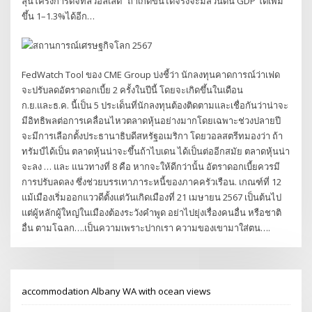
ลุ้นโครงการดิจิทัลวอลเล็ต” ถ้าเกิดขึ้นได้จริงจะมีส่วนดัน GDP โตเพิ่ม
ขึ้น 1–1.3%ได้อีก…
FedWatch Tool ของ CME Group บ่งชี้ว่า นักลงทุนคาดการณ์ว่าเฟด
จะปรับลดอัตราดอกเบี้ย 2 ครั้งในปีนี้ โดยจะเกิดขึ้นในเดือน
ก.ย.และธ.ค. นี้เป็น 5 ประเด็นที่นักลงทุนต้องติดตามและเชื่อกันว่าน่าจะ
มีอิทธิพลต่อการเคลื่อนไหวตลาดหุ้นอย่างมากโดยเฉพาะช่วงปลายปี
จะมีการเลือกตั้งประธานาธิบดีสหรัฐอเมริกา โดยวอลสตรีทมองว่า ถ้า
ทรัมป์ได้เป็น ตลาดหุ้นน่าจะขึ้นถ้าไบเดน ได้เป็นต่ออีกสมัย ตลาดหุ้นน่า
จะลง … และ แนวทางที่ 8 คือ หากจะให้ดีกว่านั้น อัตราดอกเบี้ยควรมี
การปรับลดลง ซึ่งช่วยบรรเทาภาระหนี้ของภาคครัวเรือน. เกณฑ์ที่ 12
แม้เมืองเริ่มออกแววดีตั้งแต่วันเกิดเมืองที่ 21 เมษายน 2567 เป็นต้นไป
แต่ผู้หลักผู้ใหญ่ในเมืองต้องระวังคำพูด อย่าไปยุ่งเรื่องคนอื่น หรือชาติ
อื่น ตามโฉลก….เป็นความเพราะปากเรา ความของเขามาใส่ตน….
accommodation Albany WA with ocean views