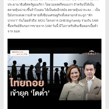
ประธานาธิบดีสหรัฐอเมริกา โดยวอลสตรีทมองว่า ถ้าทรัมป์ได้เป็น
ตลาดหุ้นน่าจะขึ้นถ้าไบเดน ได้เป็นต่ออีกสมัย ตลาดหุ้นน่าจะลง … เป็น
ปีมังกรแห่งความท้าทายที่เซียนเศรษฐกิจทั้งหลายกลัวจะถูก “หัก
ปากกา” กันโดยทั่วถึง!. MOU โครงการ GHB Big Family ร่วมกับ SAM
ซื้อทรัพย์สินรอการขายจาก SAM วันนี้ มีโอกาสรับสินเชื่อดอกเบี้ยต่ำ
จาก ธอส.