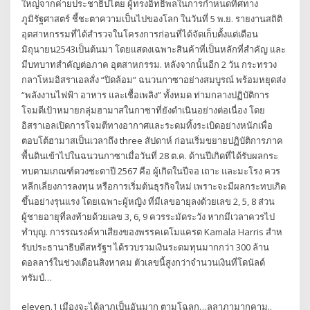
ใหญ่จากค่ายประชาธิปไตย ผู้ทรงอิทธิพลในการกำหนดทิศทาง
ภูมิรัฐศาสตร์ ชี้ชะตาความเป็นไปของโลก ในวันที่ 5 พ.ย. รายงานสถิติ
อุตสาหกรรมที่ได้สำรวจในโครงการก่อนที่ได้จัดเก็บตั้งแต่เดือน
มิถุนายน2543เป็นต้นมา โดยแสดงเฉพาะสินค้าที่เป็นหลักที่สำคัญ และ
มีบทบาทสำคัญต่อภาค อุตสาหกรรม. หลังจากนั้นอีก 2 วัน กระทรวง
กลาโหมอิสราเอลสั่ง “ปิดล้อม” ฉนวนกาซาอย่างสมบูรณ์ พร้อมหยุดส่ง
“พลังงานไฟฟ้า อาหาร และเชื้อเพลิง” ทั้งหมด ท่ามกลางปฏิบัติการ
โจมตีเป้าหมายกลุ่มฮามาสในกาซาที่ยังดำเนินอย่างต่อเนื่อง โดย
อิสราเอลเปิดการโจมตีทางอากาศและระดมทิ้งระเบิดอย่างหนักเพื่อ
ตอบโต้ฮามาสเป็นเวลาถึง three สัปดาห์ ก่อนเริ่มขยายปฏิบัติการภาค
พื้นดินเข้าไปในฉนวนกาซาเมื่อวันที่ 28 ต.ค. ด้านปีเกิดที่ได้รับผลกระ
ทบตามเกณฑ์ดวงชะตาปี 2567 คือ ผู้เกิดในปีจอ เถาะ และมะโรง ควร
หลีกเลี่ยงการลงทุน หรือการเริ่มต้นธุรกิจใหม่ เพราะจะมีผลกระทบเกิด
ขึ้นอย่างรุนแรง โดยเฉพาะผู้หญิง ที่มีเลขอายุลงด้วยเลข 2, 5, 8 ส่วน
ผู้ชายอายุที่ลงท้ายด้วยเลข 3, 6, 9 ควรระมัดระวัง หากมีเวลาควรไป
ทำบุญ. การรณรงค์หาเสียงของพรรคเดโมแครต Kamala Harris สําห
รับประธานาธิบดีสหรัฐฯ ได้รวบรวมเงินระดมทุนมากกว่า 300 ล้าน
ดอลลาร์ในช่วงเดือนสิงหาคม ตัวเลขนี้สูงกว่าจํานวนเงินที่โดนัลด์
ทรัมป์…
eleven.1 เมืองจะได้ลาภเป็นอันมาก ตามโฉลก…ลุลาภามากคาม..