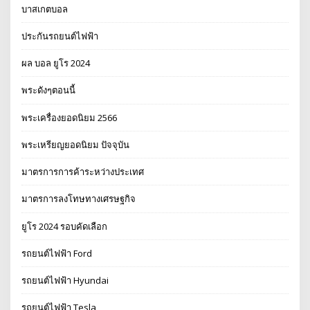
บาสเกตบอล
ประกันรถยนต์ไฟฟ้า
ผล บอล ยูโร 2024
พระดังๆตอนนี้
พระเครื่องยอดนิยม 2566
พระเหรียญยอดนิยม ปัจจุบัน
มาตรการการค้าระหว่างประเทศ
มาตรการลงโทษทางเศรษฐกิจ
ยูโร 2024 รอบคัดเลือก
รถยนต์ไฟฟ้า Ford
รถยนต์ไฟฟ้า Hyundai
รถยนต์ไฟฟ้า Tesla