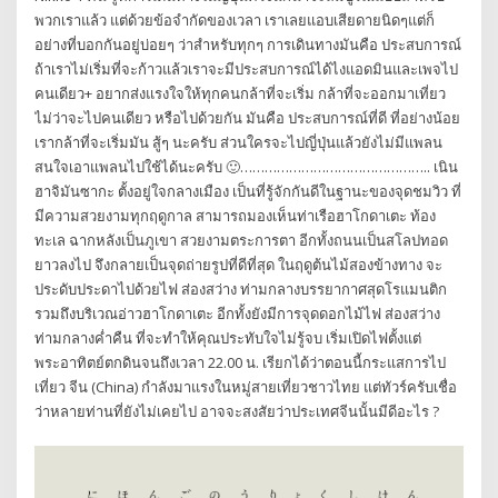
พวกเราแล้ว แต่ด้วยข้อจำกัดของเวลา เราเลยแอบเสียดายนิดๆแต่ก็
อย่างที่บอกกันอยู่บ่อยๆ ว่าสำหรับทุกๆ การเดินทางมันคือ ประสบการณ์
ถ้าเราไม่เริ่มที่จะก้าวแล้วเราจะมีประสบการณ์ได้ไงแอดมินและเพจไป
คนเดียว+ อยากส่งแรงใจให้ทุกคนกล้าที่จะเริ่ม กล้าที่จะออกมาเที่ยว
ไม่ว่าจะไปคนเดียว หรือไปด้วยกัน มันคือ ประสบการณ์ที่ดี ที่อย่างน้อย
เรากล้าที่จะเริ่มมัน สู้ๆ นะครับ ส่วนใครจะไปญี่ปุ่นแล้วยังไม่มีแพลน
สนใจเอาแพลนไปใช้ได้นะครับ 🙂……………………………………….. เนิน
ฮาจิมันซากะ ตั้งอยู่ใจกลางเมือง เป็นที่รู้จักกันดีในฐานะของจุดชมวิว ที่
มีความสวยงามทุกฤดูกาล สามารถมองเห็นท่าเรือฮาโกดาเตะ ท้อง
ทะเล ฉากหลังเป็นภูเขา สวยงามตระการตา อีกทั้งถนนเป็นสโลปทอด
ยาวลงไป จึงกลายเป็นจุดถ่ายรูปที่ดีที่สุด ในฤดูต้นไม้สองข้างทาง จะ
ประดับประดาไปด้วยไฟ ส่องสว่าง ท่ามกลางบรรยากาศสุดโรแมนติก
รวมถึงบริเวณอ่าวฮาโกดาเตะ อีกทั้งยังมีการจุดดอกไม้ไฟ ส่องสว่าง
ท่ามกลางค่ำคืน ที่จะทำให้คุณประทับใจไม่รู้จบ เริ่มเปิดไฟตั้งแต่
พระอาทิตย์ตกดินจนถึงเวลา 22.00 น. เรียกได้ว่าตอนนี้กระแสการไป
เที่ยว จีน (China) กำลังมาแรงในหมู่สายเที่ยวชาวไทย แต่ทัวร์ครับเชื่อ
ว่าหลายท่านที่ยังไม่เคยไป อาจจะสงสัยว่าประเทศจีนนั้นมีดีอะไร ?