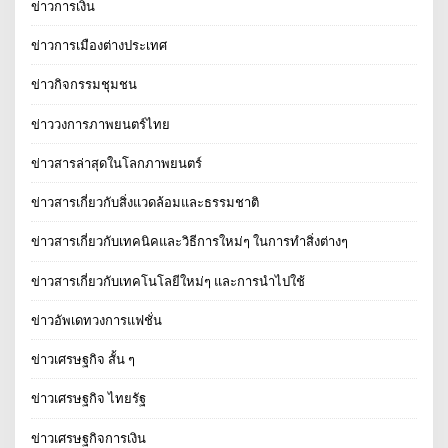
ข่าวการเงิน
ข่าวการเมืองต่างประเทศ
ข่าวกิจกรรมชุมชน
ข่าววงการภาพยนตร์ไทย
ข่าวสารล่าสุดในโลกภาพยนตร์
ข่าวสารเกี่ยวกับสิ่งแวดล้อมและธรรมชาติ
ข่าวสารเกี่ยวกับเทคนิคและวิธีการใหม่ๆ ในการทำสิ่งต่างๆ
ข่าวสารเกี่ยวกับเทคโนโลยีใหม่ๆ และการนำไปใช้
ข่าวอัพเดทวงการแฟชั่น
ข่าวเศรษฐกิจ สั้น ๆ
ข่าวเศรษฐกิจ ไทยรัฐ
ข่าวเศรษฐกิจการเงิน