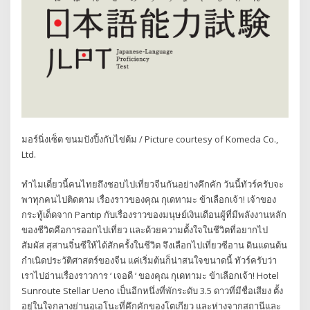
มอร์นิ่งเซ็ต ขนมปังปิ้งกับไข่ต้ม / Picture courtesy of Komeda Co.,
Ltd.
ทำไมเดี๋ยวนี้คนไทยถึงชอบไปเที่ยวจีนกันอย่างคึกคัก วันนี้ทัวร์ครับจะ
พาทุกคนไปติดตาม เรื่องราวของคุณ กุเดทามะ ข้าเลือกเจ้า! เจ้าของ
กระทู้เด็ดจาก Pantip กับเรื่องราวของมนุษย์เงินเดือนผู้ที่มีพลังงานหลัก
ของชีวิตคือการออกไปเที่ยว และด้วยความตั้งใจในชีวิตที่อยากไป
สัมผัส สุสานจิ๋นซีให้ได้สักครั้งในชีวิต จึงเลือกไปเที่ยวซีอาน ดินแดนต้น
กำเนิดประวัติศาสตร์ของจีน แค่เริ่มต้นก็น่าสนใจขนาดนี้ ทัวร์ครับว่า
เราไปอ่านเรื่องราวการ ‘ เจอดี ‘ ของคุณ กุเดทามะ ข้าเลือกเจ้า! Hotel
Sunroute Stellar Ueno เป็นอีกหนึ่งที่พักระดับ 3.5 ดาวที่มีชื่อเสียง ตั้ง
อยู่ในใจกลางย่านอุเอโนะที่คึกคักของโตเกียว และห่างจากสถานีและ