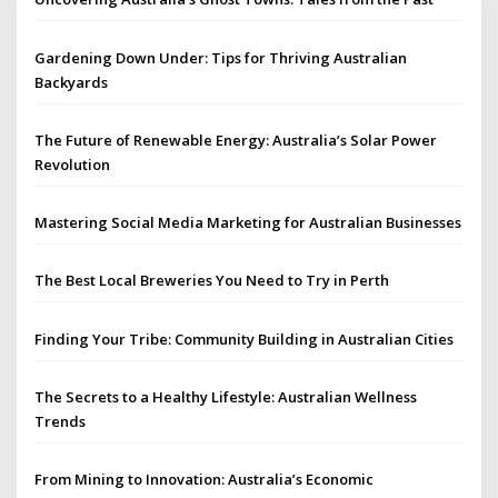
Gardening Down Under: Tips for Thriving Australian
Backyards
The Future of Renewable Energy: Australia’s Solar Power
Revolution
Mastering Social Media Marketing for Australian Businesses
The Best Local Breweries You Need to Try in Perth
Finding Your Tribe: Community Building in Australian Cities
The Secrets to a Healthy Lifestyle: Australian Wellness
Trends
From Mining to Innovation: Australia’s Economic