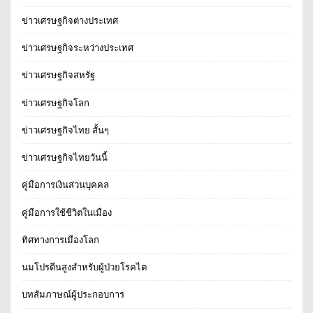
ข่าวเศรษฐกิจต่างประเทศ
ข่าวเศรษฐกิจระหว่างประเทศ
ข่าวเศรษฐกิจสหรัฐ
ข่าวเศรษฐกิจโลก
ข่าวเศรษฐกิจไทย สั้นๆ
ข่าวเศรษฐกิจไทยวันนี้
คู่มือการเงินส่วนบุคคล
คู่มือการใช้ชีวิตในเมือง
ทิศทางการเมืองโลก
นมโปรตีนสูงสำหรับผู้ป่วยโรคไต
บทสัมภาษณ์ผู้ประกอบการ