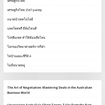
เศรษฐกิจไทย
เศรษฐกิจไทย 2567 pantip
แนวหน้าเทคโนโลยี
แลคโตสฟรี ยี่ห้อไหนดี
โปรตีนเชค ทำให้ท้องเสียไหม
โลกของวิทยาศาสตร์การกีฬา
ไทบ้านเดอะซีรีส์ 4
ไม่มีหมวดหมู่
The Art of Negotiation: Mastering Deals in the Australian
Business World
Uncovering Australia’s Ghost Towns: Tales from the Past