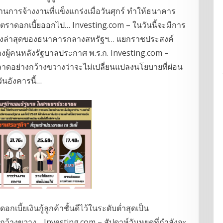
นการจ้างงานที่แข็งแกร่งเมื่อวันศุกร์ ทำให้ธนาคาร
ราดอกเบี้ยออกไป… Investing.com – ในวันนี้จะมีการ
ั้งล่าสุดของธนาคารกลางสหรัฐฯ… แยกราชประสงค์
 ร้างผู้คนหลังรัฐบาลประกาศ พ.ร.ก. Investing.com –
าดอย่างกว้างขวางว่าจะไม่เปลี่ยนแปลงนโยบายที่ผ่อน
นอังคารนี้…
บี้ยเงินกู้ลูกค้าชั้นดีไว้ในระดับต่ำสุดเป็น
กว้างขวาง… Investing.com – สัปดาห์วันหยุดที่กำลังจะ