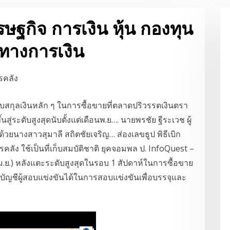
ษฐกิจ การเงิน หุ้น กองทุน
มทางการเงิน
ับสกุลเงินหลัก ๆ ในการซื้อขายที่ตลาดปริวรรตเงินตรา
้นสู่ระดับสูงสุดนับตั้งแต่เดือนพ.ย…. นายพรชัย ฐีระเวช ผู้
ยนางสาวสุมาลี สถิตชัยเจริญ… ส่องเลขธูป พิธีเบิก
คลัง ใช้เป็นที่เก็บสมบัติชาติ ยุคจอมพล ป. InfoQuest –
เม.ย.) หลังแตะระดับสูงสุดในรอบ 1 สัปดาห์ในการซื้อขาย
ัญชีผู้สอบแข่งขันได้ในการสอบแข่งขันเพื่อบรรจุและ