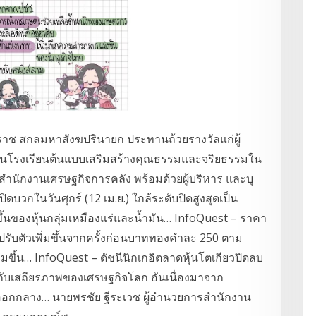
ช สกลมหาสังฆปรินายก ประทานถ้วยรางวัลแก่ผู้
ป็นโรงเรียนต้นแบบเสริมสร้างคุณธรรมและจริยธรรมใน
ำนักงานเศรษฐกิจการคลัง พร้อมด้วยผู้บริหาร และบุ
กในวันศุกร์ (12 เม.ย.) ใกล้ระดับปิดสูงสุดเป็น
้นของหุ้นกลุ่มเหมืองแร่และน้ำมัน… InfoQuest – ราคา
ปรับตัวเพิ่มขึ้นจากครั้งก่อนบาททองคำละ 250 ตาม
ขึ้น… InfoQuest – ดัชนีนิกเกอิตลาดหุ้นโตเกียวปิดลบ
ี่ยวกับเสถียรภาพของเศรษฐกิจโลก อันเนื่องมาจาก
นออกกลาง… นายพรชัย ฐีระเวช ผู้อำนวยการสำนักงาน