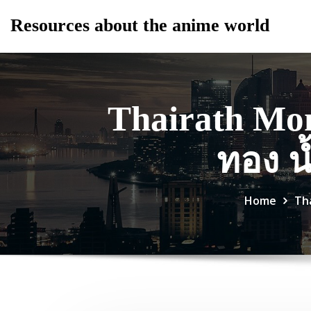
Skip
Resources about the anime world
to
content
Thairath Mon
ทอง น
Home
Tha