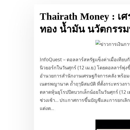
Thairath Money : เศร
ทอง น้ำมัน นวัตกรร
InfoQuest – ดอลลาร์สหรัฐแข็งค่าเมื่อเทียบก
นิวยอร์กในวันศุกร์ (12 เม.ย.) โดยดอลลาร์พุ่งขึ
อำนวยการสำนักงานเศรษฐกิจการคลัง พร้อมด้ว
เนตรพญานาค ถ้ำฤๅษีสมบัติ ที่ตั้งกระทรวงการ
ตลาดหุ้นยุโรปปิดบวกเล็กน้อยในวันศุกร์ (12 
ช่วงเช้า… ประกาศการขึ้นบัญชีและการยกเลิกบ
แต่งต…