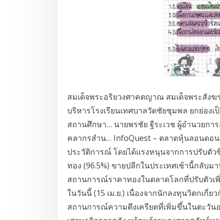
สมเด็จพระอริยวงศาคตญาณ สมเด็จพระสังฆรา
บริหารโรงเรียนเทศบาลวัดชัยชุมพล ยกย่องเ
สถานศึกษา… นายพรชัย ฐีระเวช ผู้อำนวยการส
คลากรสำน… InfoQuest – ตลาดหุ้นลอนดอนปิดบว
ประวัติการณ์ โดยได้แรงหนุนจากการปรับตัวขึ
ทอง (96.5%) ขายปลีกในประเทศเช้านี้กลับมา
สถานการณ์ราคาทองในตลาดโลกที่ปรับตัวเพิ่ม
ในวันนี้ (15 เม.ย.) เนื่องจากนักลงทุนวิตกเก
สถานการณ์ความตึงเครียดที่เพิ่มขึ้นในตะวั